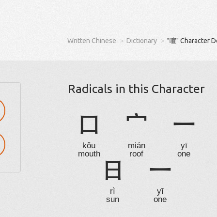
Written Chinese
Dictionary
"喧" Character D
Radicals in this Character
口
宀
一
kǒu
mián
yī
mouth
roof
one
日
一
rì
yī
sun
one