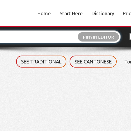
Home
Start Here
Dictionary
Pri
PINYIN EDITOR
SEE TRADITIONAL
SEE CANTONESE
To