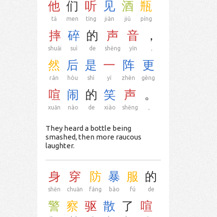
他
们
听
见
酒
瓶
tā
men
tīng
jiàn
jiǔ
píng
摔
碎
的
声
音
，
shuāi
suì
de
shēng
yīn
，
然
后
是
一
阵
更
rán
hòu
shì
yī
zhèn
gèng
喧
闹
的
笑
声
。
xuān
nào
de
xiào
shēng
。
They heard a bottle being
smashed, then more raucous
laughter.
身
穿
防
暴
服
的
shēn
chuān
fáng
bào
fú
de
警
察
驱
散
了
喧