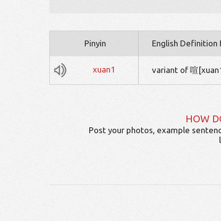
Pinyin
English Definition
xuan1
variant of 喧[xuan
HOW D
Post your photos, example sentenc