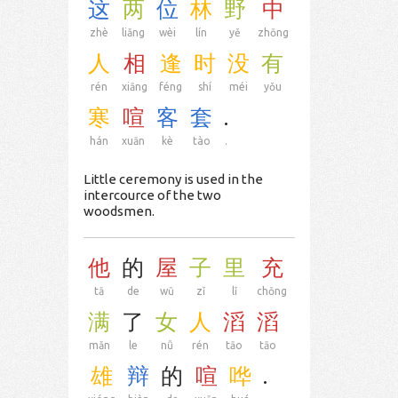
这
两
位
林
野
中
zhè
liǎng
wèi
lín
yě
zhōng
人
相
逢
时
没
有
rén
xiāng
féng
shí
méi
yǒu
寒
喧
客
套
.
hán
xuān
kè
tào
.
Little ceremony is used in the
intercource of the two
woodsmen.
他
的
屋
子
里
充
tā
de
wū
zǐ
lǐ
chōng
满
了
女
人
滔
滔
mǎn
le
nǚ
rén
tāo
tāo
雄
辩
的
喧
哗
.