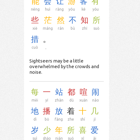
能
会
让
游
客
有
néng
huì
ràng
yóu
kè
yǒu
些
茫
然
不
知
所
xiē
máng
rán
bù
zhī
suǒ
措
。
cuò
。
Sightseers may be a little
overwhelmed by the crowds and
noise.
每
一
站
都
喧
闹
měi
yī
zhàn
dū
xuān
nào
地
播
放
着
十
几
dì
bō
fàng
zhe
shí
jǐ
岁
少
年
所
喜
爱
suì
shǎo
nián
suǒ
xǐ
ài