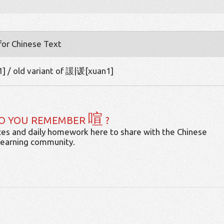
 for Chinese Text
1] / old variant of 諼|谖[xuan1]
喧
O YOU REMEMBER
?
es and daily homework here to share with the Chinese
learning community.