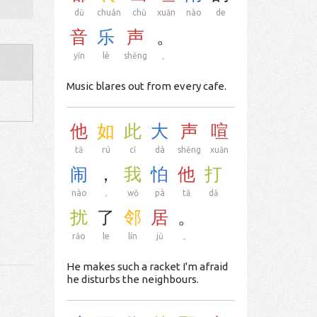
dū
chuán
chū
xuān
nào
de
音
乐
声
。
yīn
lè
shēng
。
Music blares out from every cafe.
他
如
此
大
声
喧
tā
rú
cǐ
dà
shēng
xuān
闹
，
我
怕
他
打
nào
，
wǒ
pà
tā
dǎ
扰
了
邻
居
。
rǎo
le
lín
jū
。
He makes such a racket I'm afraid
he disturbs the neighbours.