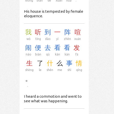
xióng
biàn
de
xuān
huá
.
His house is tempested by female
eloquence.
我
听
到
一
阵
喧
wǒ
tīng
dào
yī
zhèn
xuān
闹
便
去
看
看
发
nào
biàn
qù
kàn
kàn
fā
生
了
什
么
事
情
shēng
le
shén
me
shì
qíng
。
。
I heard a commotion and went to
see what was happening.