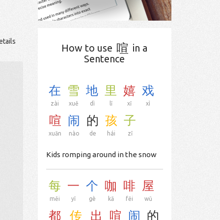
etails
喧
How to use
in a
Sentence
在
雪
地
里
嬉
戏
zài
xuě
dì
lǐ
xī
xì
喧
闹
的
孩
子
xuān
nào
de
hái
zǐ
Kids romping around in the snow
每
一
个
咖
啡
屋
měi
yī
gè
kā
fēi
wū
都
传
出
喧
闹
的