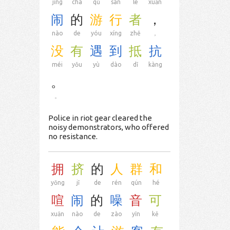
jǐng
chá
qū
sàn
le
xuān
闹
的
游
行
者
，
nào
de
yóu
xíng
zhě
，
没
有
遇
到
抵
抗
méi
yǒu
yù
dào
dǐ
kàng
。
。
Police in riot gear cleared the
noisy demonstrators, who offered
no resistance.
拥
挤
的
人
群
和
yōng
jǐ
de
rén
qún
hé
喧
闹
的
噪
音
可
xuān
nào
de
zào
yīn
kě