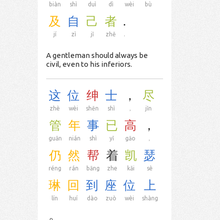
biàn
shì
duì
dì
wèi
bù
及
自
己
者
.
jí
zì
jǐ
zhě
.
A gentleman should always be
civil, even to his inferiors.
这
位
绅
士
，
尽
zhè
wèi
shēn
shì
，
jǐn
管
年
事
已
高
，
guǎn
nián
shì
yǐ
gāo
，
仍
然
帮
着
凯
瑟
réng
rán
bāng
zhe
kǎi
sè
琳
回
到
座
位
上
lín
huí
dào
zuò
wèi
shàng
。