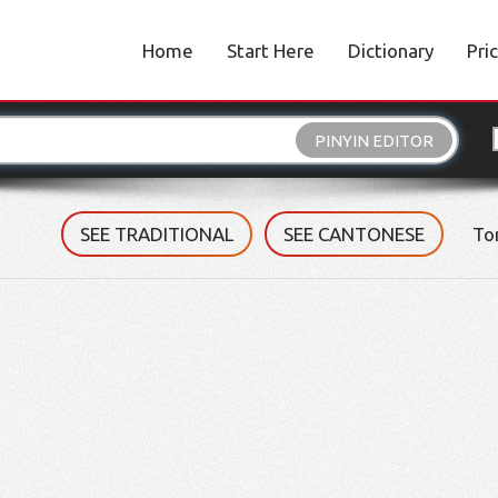
Home
Start Here
Dictionary
Pri
PINYIN EDITOR
SEE TRADITIONAL
SEE CANTONESE
To