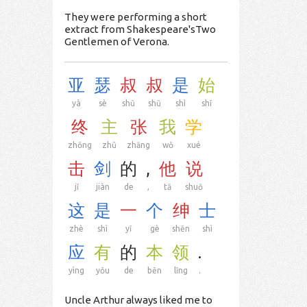
They were performing a short
extract from Shakespeare'sTwo
Gentlemen of Verona.
亚
瑟
叔
叔
是
始
yà
sè
shū
shū
shì
shǐ
终
主
张
我
学
zhōng
zhǔ
zhāng
wǒ
xué
击
剑
的
,
他
说
jī
jiàn
de
,
tā
shuō
这
是
一
个
绅
士
zhè
shì
yī
gè
shēn
shì
应
有
的
本
领
.
yìng
yǒu
de
běn
lǐng
.
Uncle Arthur always liked me to