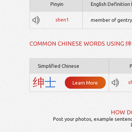
Pinyin
English Definition
shen1
member of gentry
COMMON CHINESE WORDS USING 绅
Simplified Chinese
P
绅
士
s
Learn More
HOW D
Post your photos, example sentenc