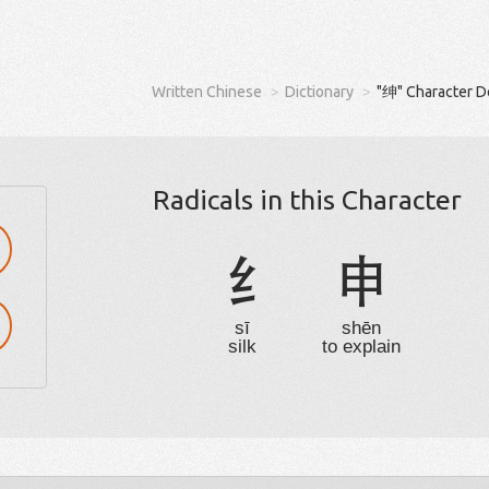
Written Chinese
Dictionary
"绅" Character D
Radicals in this Character
纟
申
sī
shēn
silk
to explain