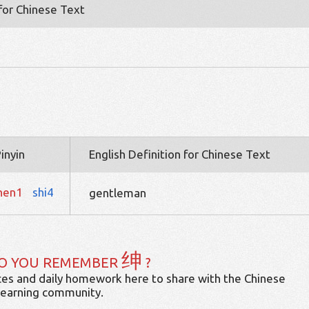
 for Chinese Text
inyin
English Definition for Chinese Text
hen1
shi4
gentleman
绅
O YOU REMEMBER
?
es and daily homework here to share with the Chinese
learning community.