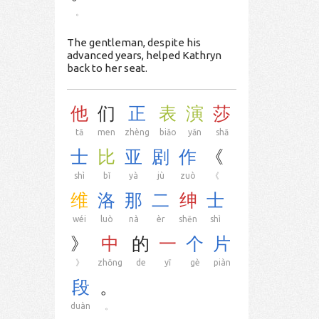
。
The gentleman, despite his
advanced years, helped Kathryn
back to her seat.
他
们
正
表
演
莎
tā
men
zhèng
biǎo
yǎn
shā
士
比
亚
剧
作
《
shì
bǐ
yà
jù
zuò
《
维
洛
那
二
绅
士
wéi
luò
nà
èr
shēn
shì
》
中
的
一
个
片
》
zhōng
de
yī
gè
piàn
段
。
duàn
。