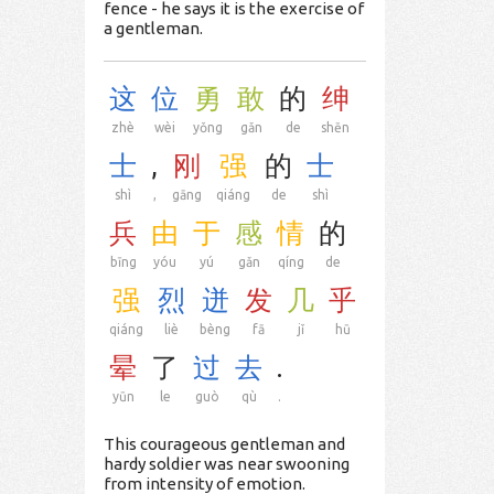
fence - he says it is the exercise of
a gentleman.
这
位
勇
敢
的
绅
zhè
wèi
yǒng
gǎn
de
shēn
士
,
刚
强
的
士
shì
,
gāng
qiáng
de
shì
兵
由
于
感
情
的
bīng
yóu
yú
gǎn
qíng
de
强
烈
迸
发
几
乎
qiáng
liè
bèng
fā
jǐ
hū
晕
了
过
去
.
yūn
le
guò
qù
.
This courageous gentleman and
hardy soldier was near swooning
from intensity of emotion.