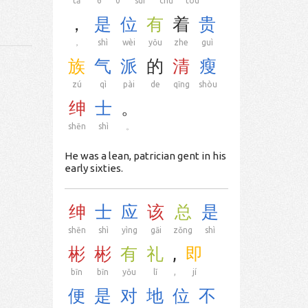
tā
6
0
suì
chū
tóu
，
是
位
有
着
贵
，
shì
wèi
yǒu
zhe
guì
族
气
派
的
清
瘦
zú
qì
pài
de
qīng
shòu
绅
士
。
shēn
shì
。
He was a lean, patrician gent in his
early sixties.
绅
士
应
该
总
是
shēn
shì
yìng
gāi
zǒng
shì
彬
彬
有
礼
,
即
bīn
bīn
yǒu
lǐ
,
jí
便
是
对
地
位
不