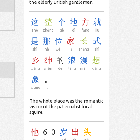
the elderly British gentleman.
这
整
个
地
方
就
zhè
zhěng
gè
dì
fāng
jiù
是
那
位
家
长
式
shì
nà
wèi
jiā
zhǎng
shì
乡
绅
的
浪
漫
想
xiāng
shēn
de
làng
màn
xiǎng
象
。
xiàng
。
The whole place was the romantic
vision of the paternalist local
squire.
他
6
0
岁
出
头