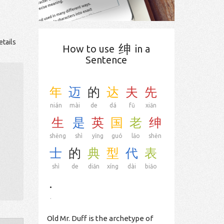
etails
绅
How to use
in a
Sentence
年
迈
的
达
夫
先
nián
mài
de
dá
fū
xiān
生
是
英
国
老
绅
shēng
shì
yīng
guó
lǎo
shēn
士
的
典
型
代
表
shì
de
diǎn
xíng
dài
biǎo
.
.
Old Mr. Duff is the archetype of