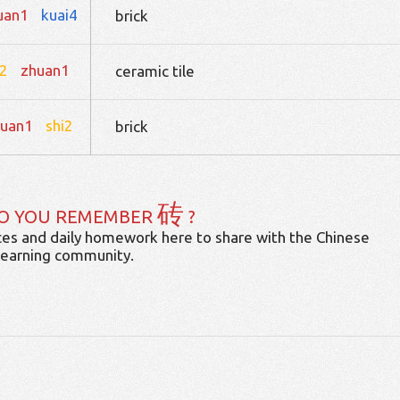
uan1
kuai4
brick
i2
zhuan1
ceramic tile
huan1
shi2
brick
砖
O YOU REMEMBER
?
es and daily homework here to share with the Chinese
learning community.