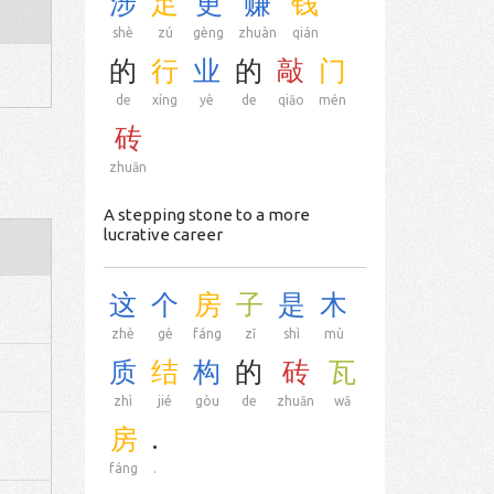
涉
足
更
赚
钱
shè
zú
gèng
zhuàn
qián
的
行
业
的
敲
门
de
xíng
yè
de
qiāo
mén
砖
zhuān
A stepping stone to a more
lucrative career
这
个
房
子
是
木
zhè
gè
fáng
zǐ
shì
mù
质
结
构
的
砖
瓦
zhì
jié
gòu
de
zhuān
wǎ
房
.
fáng
.