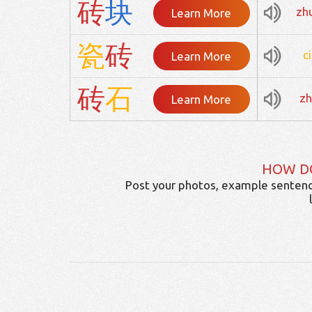
砖
块
zh
Learn More
瓷
砖
c
Learn More
砖
石
z
Learn More
HOW D
Post your photos, example sentenc