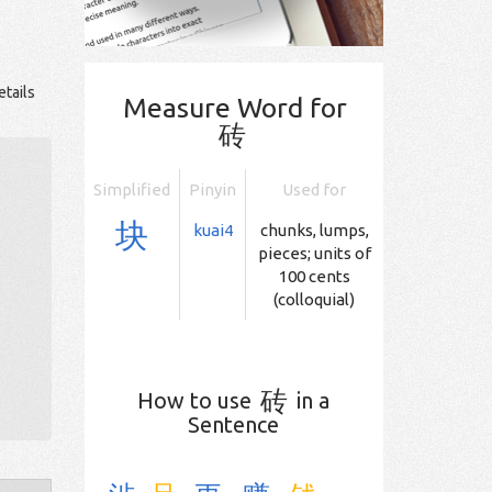
etails
Measure Word for
砖
Simplified
Pinyin
Used for
块
kuai4
chunks, lumps,
pieces; units of
100 cents
(colloquial)
砖
How to use
in a
Sentence