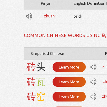
Pinyin
English Definition
zhuan1
brick
COMMON CHINESE WORDS USING 砖
Simplified Chinese
P
砖
头
zh
Learn More
砖
瓦
zh
Learn More
砖
窑
zh
Learn More