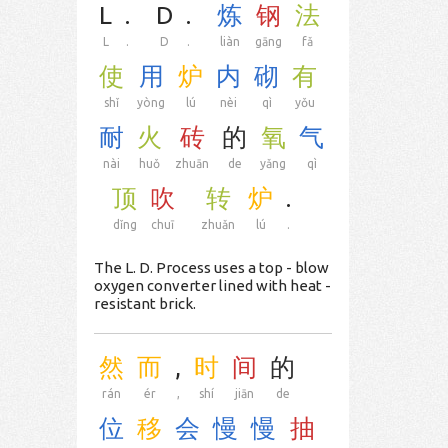
L
.
D
.
炼
钢
法
L
.
D
.
liàn
gāng
fǎ
使
用
炉
内
砌
有
shǐ
yòng
lú
nèi
qì
yǒu
耐
火
砖
的
氧
气
nài
huǒ
zhuān
de
yǎng
qì
顶
吹
转
炉
.
dǐng
chuī
zhuǎn
lú
.
The L. D. Process uses a top - blow
oxygen converter lined with heat -
resistant brick.
然
而
,
时
间
的
rán
ér
,
shí
jiān
de
位
移
会
慢
慢
抽