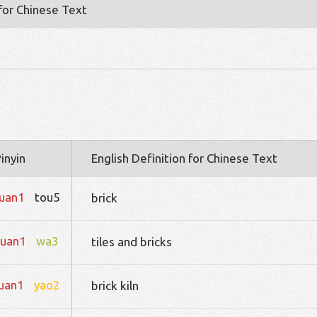
 for Chinese Text
inyin
English Definition for Chinese Text
uan1
tou5
brick
uan1
wa3
tiles and bricks
uan1
yao2
brick kiln