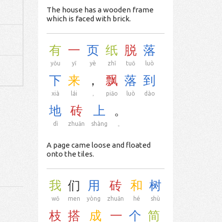
The house has a wooden frame
which is faced with brick.
有
一
页
纸
脱
落
yǒu
yī
yè
zhǐ
tuō
luò
下
来
，
飘
落
到
xià
lái
，
piāo
luò
dào
地
砖
上
。
dì
zhuān
shàng
。
A page came loose and floated
onto the tiles.
我
们
用
砖
和
树
wǒ
men
yòng
zhuān
hé
shù
枝
搭
成
一
个
简