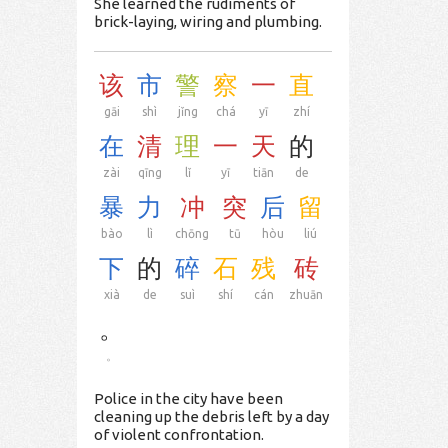
She learned the rudiments of
brick-laying, wiring and plumbing.
该
市
警
察
一
直
gāi
shì
jǐng
chá
yī
zhí
在
清
理
一
天
的
zài
qīng
lǐ
yī
tiān
de
暴
力
冲
突
后
留
bào
lì
chōng
tū
hòu
liú
下
的
碎
石
残
砖
xià
de
suì
shí
cán
zhuān
。
。
Police in the city have been
cleaning up the debris left by a day
of violent confrontation.