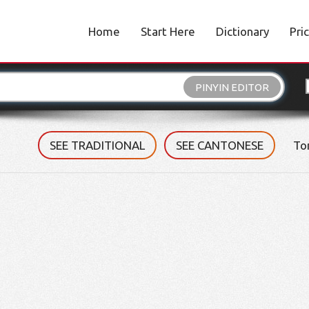
Home
Start Here
Dictionary
Pri
PINYIN EDITOR
SEE TRADITIONAL
SEE CANTONESE
To