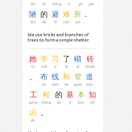
zhī
dā
chéng
yī
gè
jiǎn
陋
的
避
难
所
.
lòu
de
bì
nán
suǒ
.
We use bricks and branches of
trees to form a simple shelter.
她
学
习
了
砌
砖
tā
xué
xí
le
qì
zhuān
、
布
线
和
管
道
、
bù
xiàn
hé
guǎn
dào
工
程
的
基
本
知
gōng
chéng
de
jī
běn
zhī
识
。
shí
。