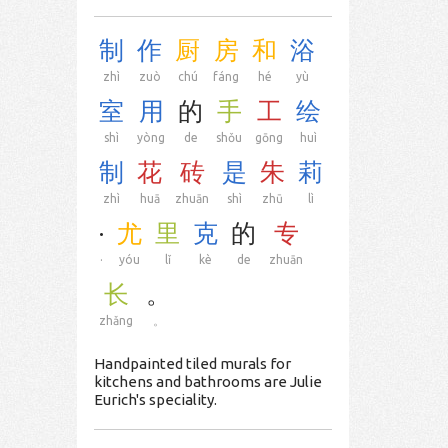
制
作
厨
房
和
浴
zhì
zuò
chú
fáng
hé
yù
室
用
的
手
工
绘
shì
yòng
de
shǒu
gōng
huì
制
花
砖
是
朱
莉
zhì
huā
zhuān
shì
zhū
lì
·
尤
里
克
的
专
·
yóu
lǐ
kè
de
zhuān
长
。
zhǎng
。
Handpainted tiled murals for
kitchens and bathrooms are Julie
Eurich's speciality.