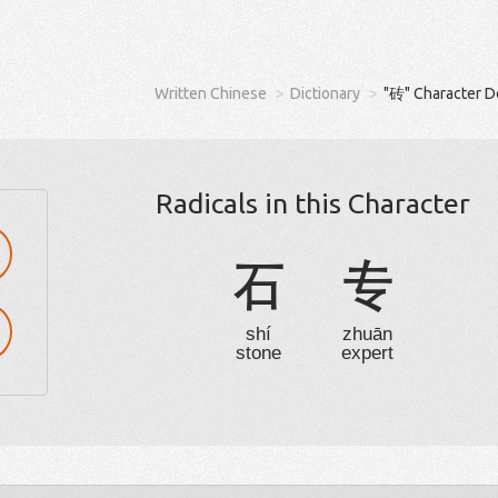
Written Chinese
Dictionary
"砖" Character D
Radicals in this Character
石
专
shí
zhuān
stone
expert