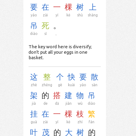
要
在
一
棵
树
上
yào
zài
yī
kē
shù
shàng
吊
死
。
diào
sǐ
。
The key word here is diversify;
don't put all your eggs in one
basket.
这
整
个
快
要
散
zhè
zhěng
gè
kuài
yào
sàn
架
的
搭
建
物
吊
jià
de
dā
jiàn
wù
diào
挂
在
一
棵
枝
繁
guà
zài
yī
kē
zhī
fán
叶
茂
的
大
树
的