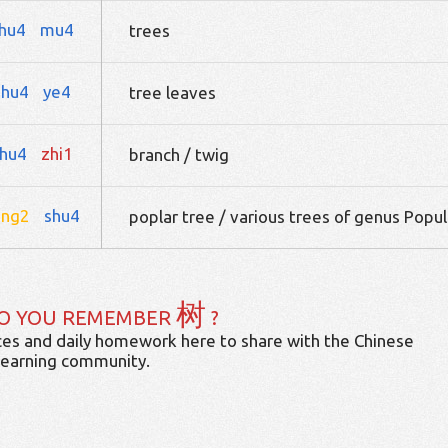
hu4
mu4
trees
shu4
ye4
tree leaves
hu4
zhi1
branch / twig
ang2
shu4
poplar tree / various trees of genus Popu
树
O YOU REMEMBER
?
es and daily homework here to share with the Chinese
learning community.