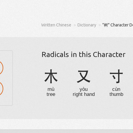
Written Chinese
Dictionary
"树" Character D
Radicals in this Character
木
又
寸
mù
yòu
cùn
tree
right hand
thumb