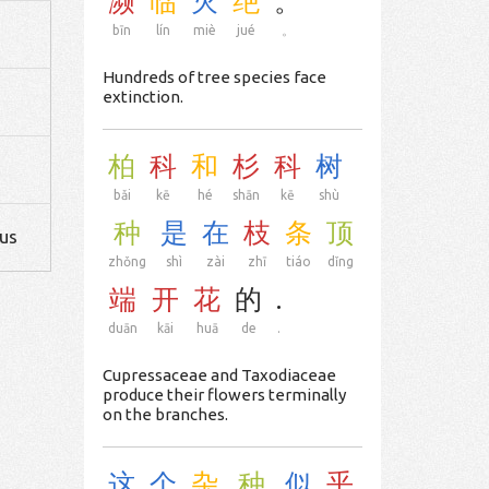
濒
临
灭
绝
。
bīn
lín
miè
jué
。
Hundreds of tree species face
extinction.
柏
科
和
杉
科
树
bǎi
kē
hé
shān
kē
shù
种
是
在
枝
条
顶
lus
zhǒng
shì
zài
zhī
tiáo
dǐng
端
开
花
的
.
duān
kāi
huā
de
.
Cupressaceae and Taxodiaceae
produce their flowers terminally
on the branches.
这
个
杂
种
似
乎