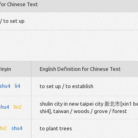
 for Chinese Text
 / to set up
inyin
English Definition for Chinese Text
shu4
li4
to set up / to establish
shulin city in new taipei city 新北市[xin1 b
shu4
lin2
shi4], taiwan / woods / grove / forest
hi2
shu4
to plant trees