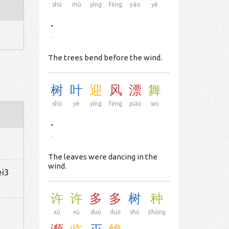
shù
mù
yíng
fēng
yáo
yè
.
.
The trees bend before the wind.
树
叶
迎
风
漂
舞
shù
yè
yíng
fēng
piāo
wǔ
.
.
The leaves were dancing in the
wind.
ei3
许
许
多
多
树
种
xǔ
xǔ
duō
duō
shù
zhǒng