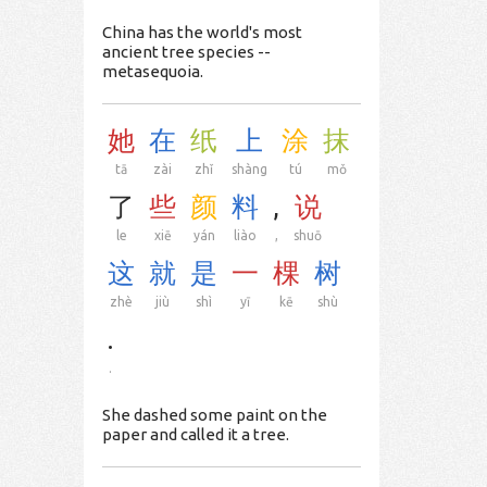
China has the world's most
ancient tree species --
metasequoia.
她
在
纸
上
涂
抹
tā
zài
zhǐ
shàng
tú
mǒ
了
些
颜
料
,
说
le
xiē
yán
liào
,
shuō
这
就
是
一
棵
树
zhè
jiù
shì
yī
kē
shù
.
.
She dashed some paint on the
paper and called it a tree.