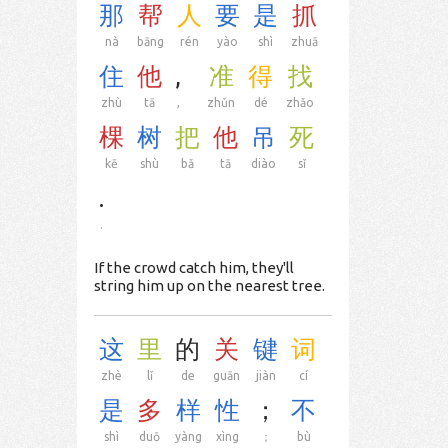
那
帮
人
要
是
抓
nà
bāng
rén
yào
shì
zhuā
住
他
,
准
得
找
zhù
tā
,
zhǔn
dé
zhǎo
棵
树
把
他
吊
死
kē
shù
bǎ
tā
diào
sǐ
.
.
If the crowd catch him, they'll
string him up on the nearest tree.
这
里
的
关
键
词
zhè
lǐ
de
guān
jiàn
cí
是
多
样
性
；
不
shì
duō
yàng
xìng
；
bù