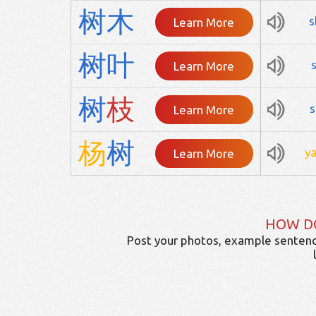
树
木
s
Learn More
树
叶
Learn More
树
枝
s
Learn More
杨
树
y
Learn More
HOW D
Post your photos, example sentenc