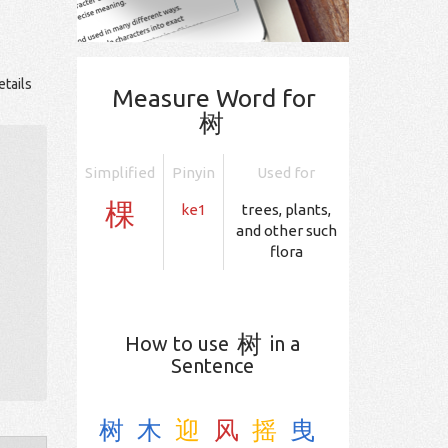
etails
Measure Word for
树
Simplified
Pinyin
Used for
棵
ke1
trees, plants,
and other such
flora
树
How to use
in a
Sentence
树
木
迎
风
摇
曳