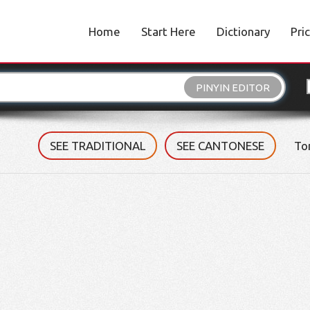
Home
Start Here
Dictionary
Pri
PINYIN EDITOR
SEE TRADITIONAL
SEE CANTONESE
To