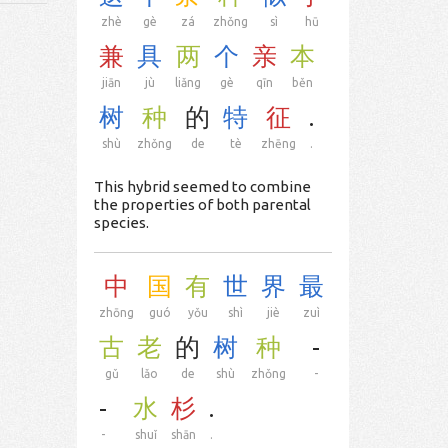
zhè
gè
zá
zhǒng
sì
hū
兼
具
两
个
亲
本
jiān
jù
liǎng
gè
qīn
běn
树
种
的
特
征
.
shù
zhǒng
de
tè
zhēng
.
This hybrid seemed to combine
the properties of both parental
species.
中
国
有
世
界
最
zhōng
guó
yǒu
shì
jiè
zuì
古
老
的
树
种
-
gǔ
lǎo
de
shù
zhǒng
-
-
水
杉
.
-
shuǐ
shān
.