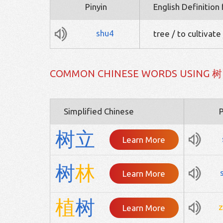
Pinyin
English Definition
shu4
tree / to cultivate
COMMON CHINESE WORDS USING 树
Simplified Chinese
P
树
立
Learn More
树
林
Learn More
植
树
z
Learn More