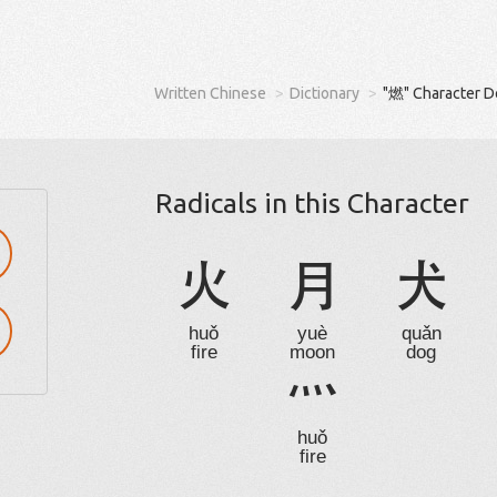
Written Chinese
Dictionary
"燃" Character D
Radicals in this Character
火
月
犬
huǒ
yuè
quǎn
fire
moon
dog
灬
huǒ
fire