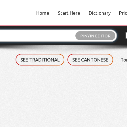
Home
Start Here
Dictionary
Pri
PINYIN EDITOR
SEE TRADITIONAL
SEE CANTONESE
To