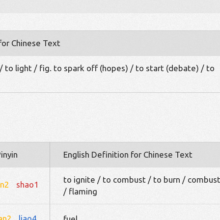
 for Chinese Text
/ to light / fig. to spark off (hopes) / to start (debate) / to
inyin
English Definition for Chinese Text
to ignite / to combust / to burn / combus
an2
shao1
/ flaming
an2
liao4
fuel