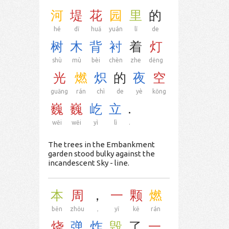
河
堤
花
园
里
的
hé
dī
huā
yuán
lǐ
de
树
木
背
衬
着
灯
shù
mù
bèi
chèn
zhe
dēng
光
燃
炽
的
夜
空
guāng
rán
chì
de
yè
kōng
巍
巍
屹
立
.
wēi
wēi
yì
lì
.
The trees in the Embankment
garden stood bulky against the
incandescent Sky - line.
本
周
，
一
颗
燃
běn
zhōu
，
yī
kē
rán
烧
弹
炸
毁
了
一