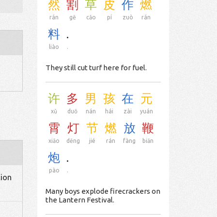
然
割
草
皮
作
燃
rán
gē
cǎo
pí
zuò
rán
料
.
liào
.
They still cut turf here for fuel.
许
多
男
孩
在
元
xǔ
duō
nán
hái
zài
yuán
霄
灯
节
燃
放
鞭
xiāo
dēng
jié
rán
fàng
biān
炮
.
pào
.
tion
Many boys explode firecrackers on
the Lantern Festival.