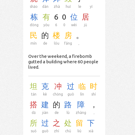
shāo
dàn
zhà
huǐ
le
yī
栋
有
6
0
位
居
dòng
yǒu
6
0
wèi
jū
民
的
楼
房
。
mín
de
lóu
fáng
。
Over the weekend, a firebomb
gutted a building where 60 people
lived.
坦
克
冲
过
临
时
tǎn
kè
chōng
guò
lín
shí
搭
建
的
路
障
，
dā
jiàn
de
lù
zhàng
，
所
过
之
处
留
下
suǒ
guò
zhī
chǔ
liú
xià