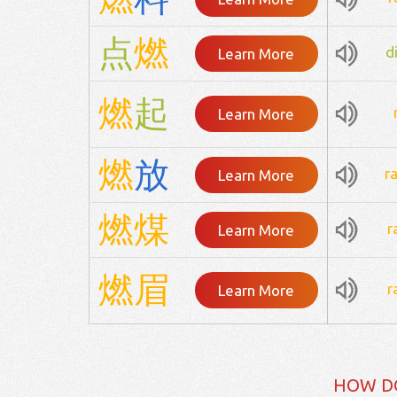
点
燃
d
Learn More
燃
起
Learn More
燃
放
r
Learn More
燃
煤
r
Learn More
燃
眉
r
Learn More
HOW D