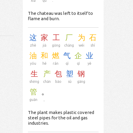
xià
qù
.
The chateau was left to itself to
flame and burn.
这
家
工
厂
为
石
zhè
jiā
gōng
chǎng
wéi
shí
油
和
燃
气
企
业
yóu
hé
rán
qì
qǐ
yè
生
产
包
塑
钢
shēng
chǎn
bāo
sù
gāng
管
。
guǎn
。
The plant makes plastic covered
steel pipes for the oil and gas
industries.