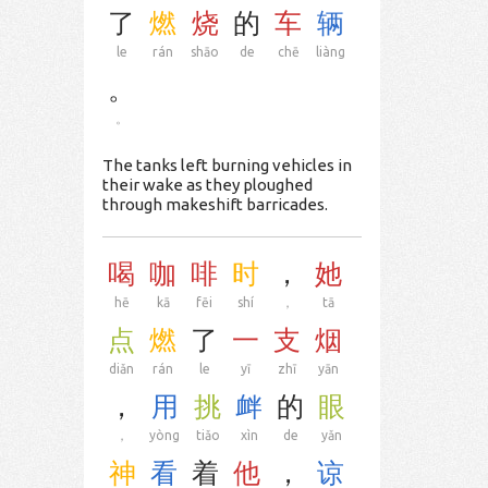
了
燃
烧
的
车
辆
le
rán
shāo
de
chē
liàng
。
。
The tanks left burning vehicles in
their wake as they ploughed
through makeshift barricades.
喝
咖
啡
时
，
她
hē
kā
fēi
shí
，
tā
点
燃
了
一
支
烟
diǎn
rán
le
yī
zhī
yān
，
用
挑
衅
的
眼
，
yòng
tiǎo
xìn
de
yǎn
神
看
着
他
，
谅