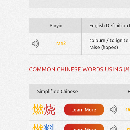
Pinyin
English Definition
to burn / to ignite 
ran2
raise (hopes)
COMMON CHINESE WORDS USING 燃
Simplified Chinese
P
燃
烧
r
Learn More
燃
料
r
Learn More