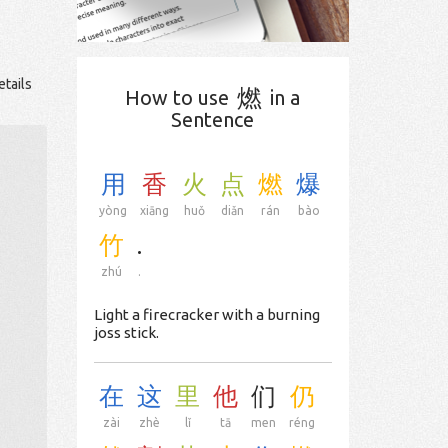
etails
燃
How to use
in a
Sentence
用
香
火
点
燃
爆
yòng
xiāng
huǒ
diǎn
rán
bào
竹
.
zhú
.
Light a firecracker with a burning
joss stick.
在
这
里
他
们
仍
zài
zhè
lǐ
tā
men
réng