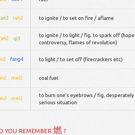
ian3
ran2
to ignite / to set on fire / aflame
to ignite / to light / fig. to spark off (hope
ran2
qi3
controversy, flames of revolution)
an2
fang4
to light / to set off (firecrackers etc)
an2
mei2
coal fuel
to burn one's eyebrows / fig. desperately
an2
mei2
serious situation
燃
O YOU REMEMBER
?