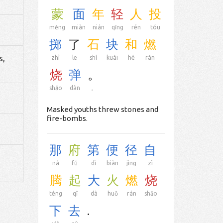
蒙
面
年
轻
人
投
měng
miàn
nián
qīng
rén
tóu
掷
了
石
块
和
燃
s,
zhì
le
shí
kuài
hé
rán
烧
弹
。
shāo
dàn
。
Masked youths threw stones and
fire-bombs.
那
府
第
便
径
自
nà
fǔ
dì
biàn
jìng
zì
腾
起
大
火
燃
烧
téng
qǐ
dà
huǒ
rán
shāo
下
去
.