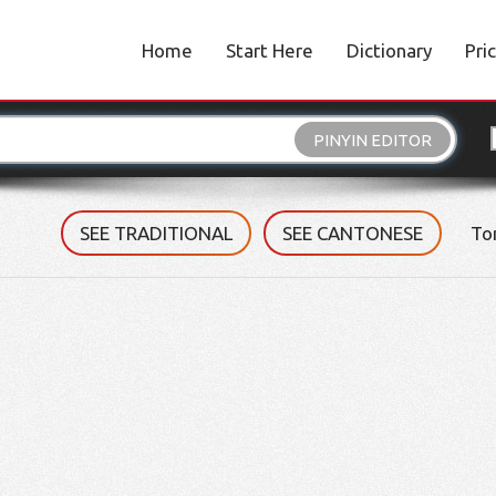
Home
Start Here
Dictionary
Pri
PINYIN EDITOR
SEE TRADITIONAL
SEE CANTONESE
To