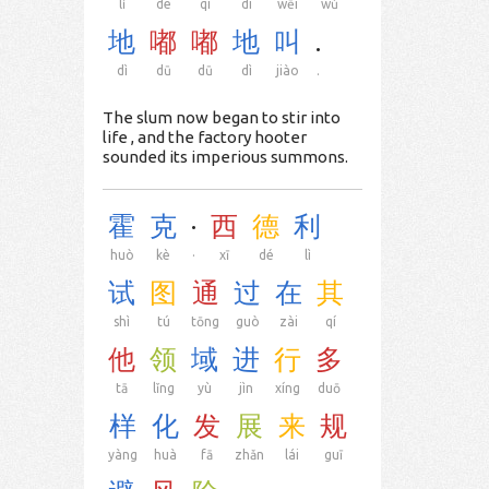
lǐ
de
qì
dí
wēi
wǔ
地
嘟
嘟
地
叫
.
dì
dū
dū
dì
jiào
.
The slum now began to stir into
life , and the factory hooter
sounded its imperious summons.
霍
克
·
西
德
利
huò
kè
·
xī
dé
lì
试
图
通
过
在
其
shì
tú
tōng
guò
zài
qí
他
领
域
进
行
多
tā
lǐng
yù
jìn
xíng
duō
样
化
发
展
来
规
yàng
huà
fā
zhǎn
lái
guī