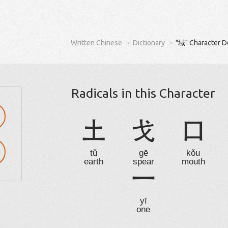
Written Chinese
Dictionary
"域" Character D
Radicals in this Character
土
戈
口
tǔ
gē
kǒu
earth
spear
mouth
一
yī
one