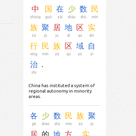
中
国
在
少
数
民
zhōng
guó
zài
shǎo
shù
mín
族
聚
居
地
区
实
zú
jù
jū
dì
qū
shí
行
民
族
区
域
自
xíng
mín
zú
qū
yù
zì
治
.
zhì
.
China has instituted a system of
regional autonomy in minority
areas.
各
少
数
民
族
聚
gè
shǎo
shù
mín
zú
jù
居
的
地
方
,
实