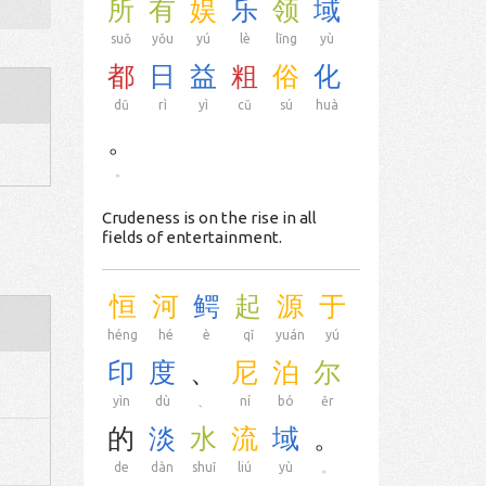
所
有
娱
乐
领
域
suǒ
yǒu
yú
lè
lǐng
yù
都
日
益
粗
俗
化
dū
rì
yì
cū
sú
huà
。
。
Crudeness is on the rise in all
fields of entertainment.
恒
河
鳄
起
源
于
héng
hé
è
qǐ
yuán
yú
印
度
、
尼
泊
尔
yìn
dù
、
ní
bó
ěr
的
淡
水
流
域
。
de
dàn
shuǐ
liú
yù
。