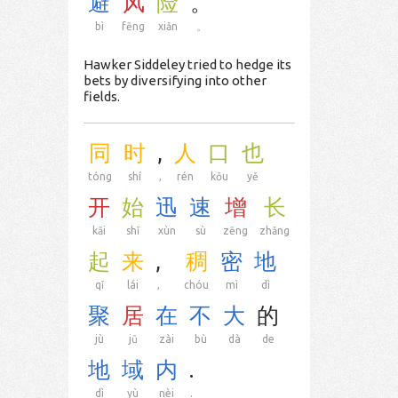
避
风
险
。
bì
fēng
xiǎn
。
Hawker Siddeley tried to hedge its
bets by diversifying into other
fields.
同
时
,
人
口
也
tóng
shí
,
rén
kǒu
yě
开
始
迅
速
增
长
kāi
shǐ
xùn
sù
zēng
zhǎng
起
来
,
稠
密
地
qǐ
lái
,
chóu
mì
dì
聚
居
在
不
大
的
jù
jū
zài
bù
dà
de
地
域
内
.
dì
yù
nèi
.