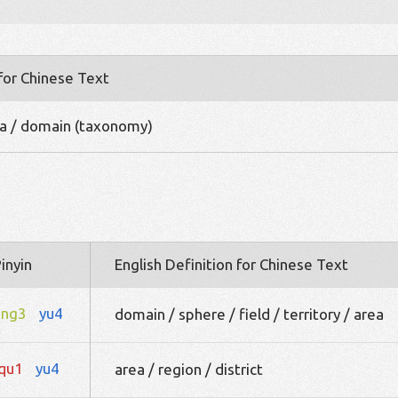
 for Chinese Text
rea / domain (taxonomy)
inyin
English Definition for Chinese Text
ling3
yu4
domain / sphere / field / territory / area
qu1
yu4
area / region / district