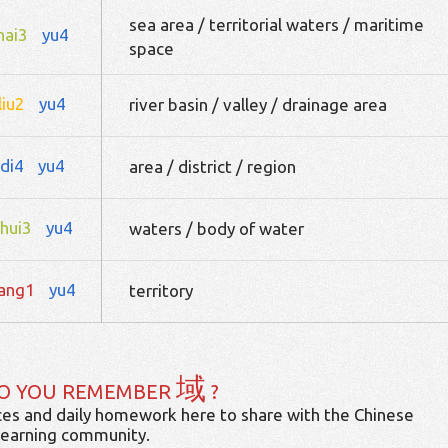
sea area / territorial waters / maritime
hai3
yu4
space
liu2
yu4
river basin / valley / drainage area
di4
yu4
area / district / region
hui3
yu4
waters / body of water
iang1
yu4
territory
域
O YOU REMEMBER
?
es and daily homework here to share with the Chinese
learning community.