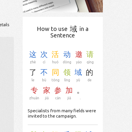
etails
域
How to use
in a
Sentence
这
次
活
动
邀
请
zhè
cì
huó
dòng
yāo
qǐng
了
不
同
领
域
的
le
bù
tóng
lǐng
yù
de
专
家
参
加
。
zhuān
jiā
cān
jiā
.
Specialists from many fields were
invited to the campaign.