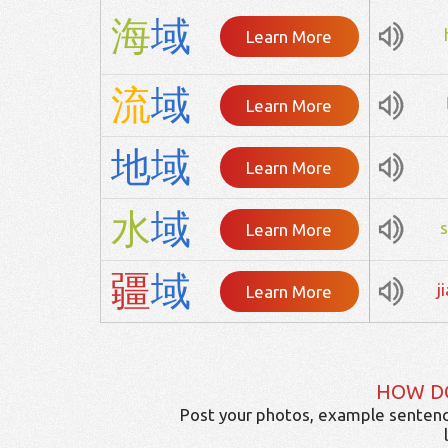
海
域
Learn More
流
域
Learn More
地
域
Learn More
水
域
s
Learn More
疆
域
j
Learn More
HOW D
Post your photos, example sentenc