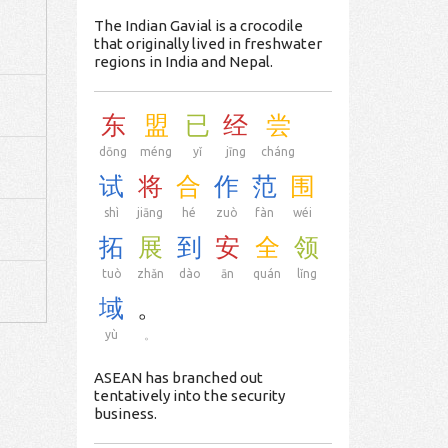
The Indian Gavial is a crocodile
that originally lived in freshwater
regions in India and Nepal.
东
盟
已
经
尝
dōng
méng
yǐ
jīng
cháng
试
将
合
作
范
围
shì
jiāng
hé
zuò
fàn
wéi
拓
展
到
安
全
领
tuò
zhǎn
dào
ān
quán
lǐng
域
。
yù
。
ASEAN has branched out
tentatively into the security
business.