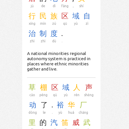
jū
de
dì
fāng
,
shí
行
民
族
区
域
自
xíng
mín
zú
qū
yù
zì
治
制
度
.
zhì
zhì
dù
.
A national minorities regional
autonomy system is practiced in
places where ethnic minorities
gather and live.
草
棚
区
域
人
声
cǎo
péng
qū
yù
rén
shēng
动
了
.
裕
华
厂
dòng
le
.
yù
huá
chǎng
里
的
汽
笛
威
武