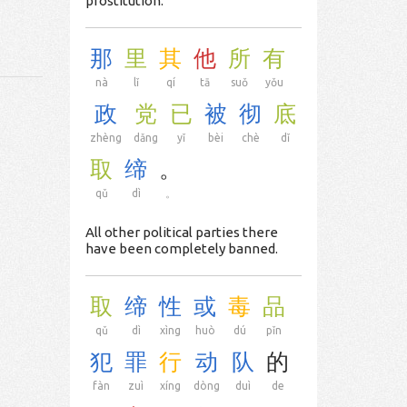
prostitution.
那
里
其
他
所
有
nà
lǐ
qí
tā
suǒ
yǒu
政
党
已
被
彻
底
zhèng
dǎng
yǐ
bèi
chè
dǐ
取
缔
。
qǔ
dì
。
All other political parties there
have been completely banned.
取
缔
性
或
毒
品
qǔ
dì
xìng
huò
dú
pǐn
犯
罪
行
动
队
的
fàn
zuì
xíng
dòng
duì
de