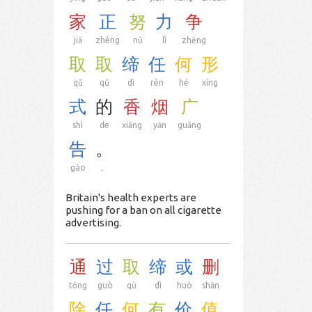
家
正
努
力
争
jiā
zhèng
nǔ
lì
zhēng
取
取
缔
任
何
形
qǔ
qǔ
dì
rèn
hé
xíng
式
的
香
烟
广
shì
de
xiāng
yān
guǎng
告
。
gào
。
Britain's health experts are
pushing for a ban on all cigarette
advertising.
通
过
取
缔
或
删
tōng
guò
qǔ
dì
huò
shān
除
任
何
有
价
值