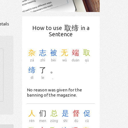
tails
取缔
How to use
in a
Sentence
杂
志
被
无
端
取
zá
zhì
bèi
wú
duān
qǔ
缔
了
。
dì
le
。
No reason was given for the
banning of the magazine.
人
们
总
是
督
促
rén
men
zǒng
shì
dū
cù