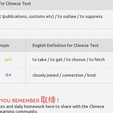
 for Chinese Text
t (publications, customs etc) / to outlaw / to suppress
inyin
English Definition for Chinese Text
qu3
to take / to get / to choose / to fetch
di4
closely joined / connection / knot
取缔
 YOU REMEMBER
?
es and daily homework here to share with the Chinese
learning community.