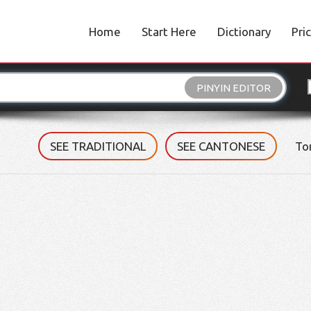
Home
Start Here
Dictionary
Pri
PINYIN EDITOR
SEE TRADITIONAL
SEE CANTONESE
To