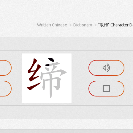
Written Chinese
Dictionary
"取缔" Character De