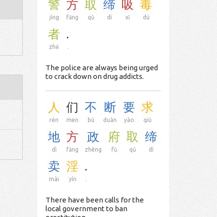
警
方
取
缔
吸
毒
jǐng
fāng
qǔ
dì
xī
dú
者
.
zhě
.
The police are always being urged
to crack down on drug addicts.
人
们
不
断
要
求
rén
men
bù
duàn
yào
qiú
地
方
政
府
取
缔
dì
fāng
zhèng
fǔ
qǔ
dì
卖
淫
.
mài
yín
.
There have been calls for the
local government to ban