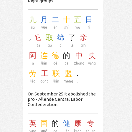
Right groups.
九
月
二
十
五
日
jiǔ
yuè
èr
shí
wǔ
rì
,
它
取
缔
了
亲
,
tā
qǔ
dì
le
qīn
阿
连
德
的
中
央
ā
lián
dé
de
zhōng
yāng
劳
工
联
盟
.
láo
gōng
lián
méng
.
On September 25 it abolished the
pro - Allende Central Labor
Confederation.
英
国
的
健
康
专
yīng
guó
de
jiàn
kāng
zhuān