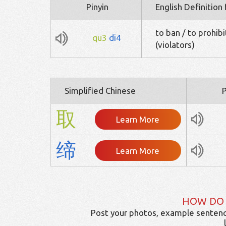
Pinyin
English Definition
to ban / to prohibi
qu3
di4
(violators)
Simplified Chinese
P
取
Learn More
缔
Learn More
HOW DO
Post your photos, example sentenc