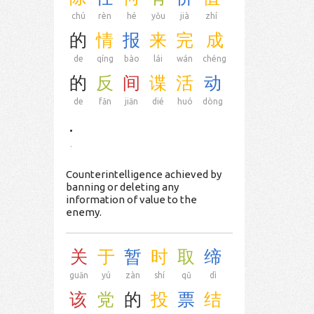
chú
rèn
hé
yǒu
jià
zhí
的
情
报
来
完
成
de
qíng
bào
lái
wán
chéng
的
反
间
谍
活
动
de
fǎn
jiān
dié
huó
dòng
.
.
Counterintelligence achieved by
banning or deleting any
information of value to the
enemy.
关
于
暂
时
取
缔
guān
yú
zàn
shí
qǔ
dì
该
党
的
投
票
结