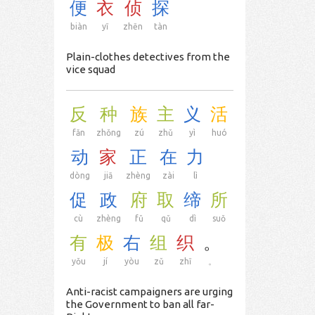
便
衣
侦
探
biàn
yī
zhēn
tàn
Plain-clothes detectives from the
vice squad
反
种
族
主
义
活
fǎn
zhǒng
zú
zhǔ
yì
huó
动
家
正
在
力
dòng
jiā
zhèng
zài
lì
促
政
府
取
缔
所
cù
zhèng
fǔ
qǔ
dì
suǒ
有
极
右
组
织
。
yǒu
jí
yòu
zǔ
zhī
。
Anti-racist campaigners are urging
the Government to ban all far-