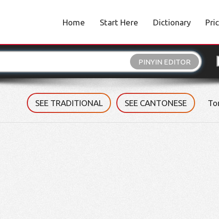
Home
Start Here
Dictionary
Pri
PINYIN EDITOR
SEE TRADITIONAL
SEE CANTONESE
To