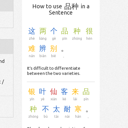
品种
How to use
in a
Sentence
这
两
个
品
种
很
zhè
liǎng
gè
pǐn
zhǒng
hěn
难
辨
别
。
nán
biàn
bié
。
ind
It's difficult to differentiate
between the two varieties.
 /
银
叶
仙
客
来
品
yín
yè
xiān
kè
lái
pǐn
种
不
太
耐
寒
。
zhǒng
bù
tài
nài
hán
。