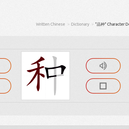
Written Chinese
Dictionary
"品种" Character De