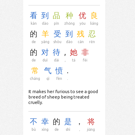
看
到
品
种
优
良
kàn
dào
pǐn
zhǒng
yōu
liáng
的
羊
受
到
残
忍
de
yáng
shòu
dào
cán
rěn
的
对
待
,
她
非
de
duì
dài
,
tā
fēi
常
气
愤
.
cháng
qì
fèn
.
It makes her furious to see a good
breed of sheep being treated
cruelly.
不
幸
的
是
，
将
bù
xìng
de
shì
，
jiāng