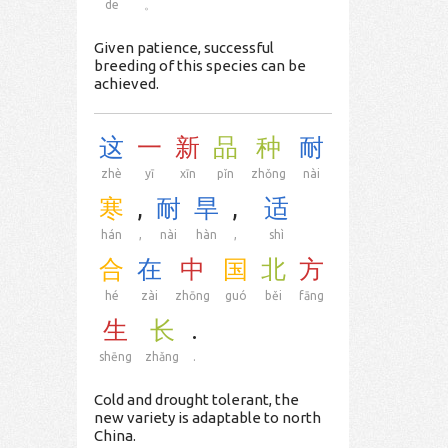
de
。
Given patience, successful
breeding of this species can be
achieved.
这
一
新
品
种
耐
zhè
yī
xīn
pǐn
zhǒng
nài
寒
,
耐
旱
,
适
hán
,
nài
hàn
,
shì
合
在
中
国
北
方
hé
zài
zhōng
guó
běi
fāng
生
长
.
shēng
zhǎng
.
Cold and drought tolerant, the
new variety is adaptable to north
China.