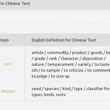
 for Chinese Text
inyin
English Definition for Chinese Text
article / commodity / product / goods / k
/ grade / rank / character / disposition /
pin3
nature / temperament / variety / to taste
sth / to sample / to criticize / to comment
to judge / to size up
seed / species / kind / type / classifier for
zhong3
types, kinds, sorts