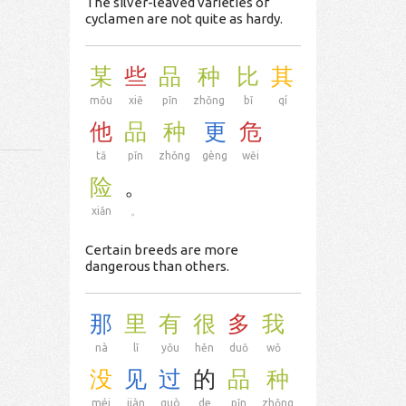
The silver-leaved varieties of
cyclamen are not quite as hardy.
某
些
品
种
比
其
mǒu
xiē
pǐn
zhǒng
bǐ
qí
他
品
种
更
危
tā
pǐn
zhǒng
gèng
wēi
险
。
xiǎn
。
Certain breeds are more
dangerous than others.
那
里
有
很
多
我
nà
lǐ
yǒu
hěn
duō
wǒ
没
见
过
的
品
种
méi
jiàn
guò
de
pǐn
zhǒng