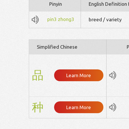
Pinyin
English Definition
pin3
zhong3
breed / variety
Simplified Chinese
P
品
Learn More
种
Learn More