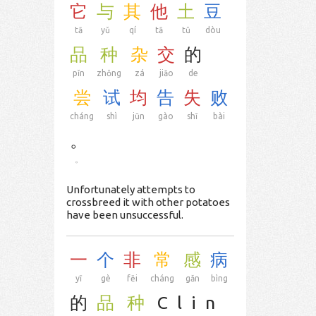
它
与
其
他
土
豆
tā
yǔ
qí
tā
tǔ
dòu
品
种
杂
交
的
pǐn
zhǒng
zá
jiāo
de
尝
试
均
告
失
败
cháng
shì
jūn
gào
shī
bài
。
。
Unfortunately attempts to
crossbreed it with other potatoes
have been unsuccessful.
一
个
非
常
感
病
yī
gè
fēi
cháng
gǎn
bìng
的
品
种
C
l
i
n