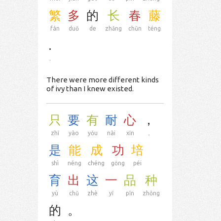
繁
多
的
长
春
藤
fán
duō
de
zhǎng
chūn
téng
.
.
There were more different kinds
of ivy than I knew existed.
只
要
有
耐
心
，
zhǐ
yào
yǒu
nài
xīn
，
是
能
成
功
培
shì
néng
chéng
gōng
péi
育
出
这
一
品
种
yù
chū
zhè
yī
pǐn
zhǒng
的
。