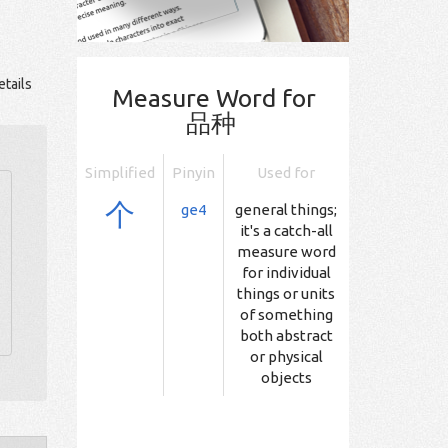
tails
Measure Word for
品种
Simplified
Pinyin
Used for
个
ge4
general things;
it's a catch-all
measure word
for individual
things or units
of something
both abstract
or physical
objects