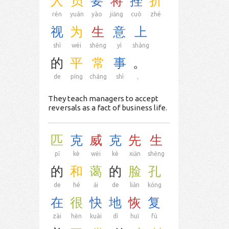
人
员
要
将
挫
折
rén
yuán
yào
jiāng
cuò
zhé
视
为
生
意
上
shì
wéi
shēng
yì
shàng
的
平
常
事
。
de
píng
cháng
shì
。
They teach managers to accept
reversals as a fact of business life.
匹
克
威
克
先
生
pǐ
kè
wēi
kè
xiān
shēng
的
和
蔼
的
脸
孔
de
hé
ǎi
de
liǎn
kǒng
在
很
快
地
恢
复
zài
hěn
kuài
dì
huī
fù