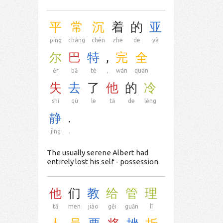
平
常
沉
着
的
亚
píng
cháng
chén
zhe
de
yà
尔
巴
特
,
完
全
ěr
bā
tè
,
wán
quán
失
去
了
他
的
冷
shī
qù
le
tā
de
lěng
静
.
jìng
.
The usually serene Albert had
entirely lost his self - possession.
他
们
教
给
管
理
tā
men
jiào
gěi
guǎn
lǐ