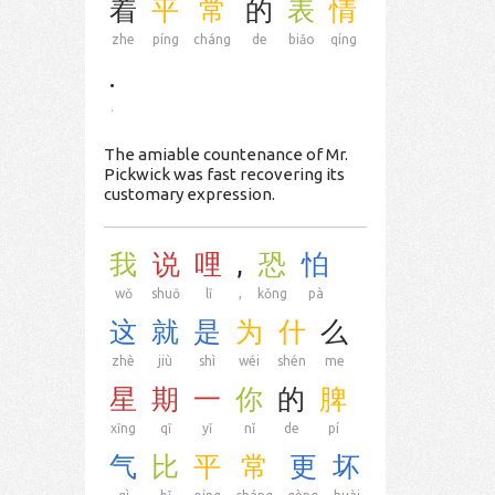
着
平
常
的
表
情
zhe
píng
cháng
de
biǎo
qíng
.
.
The amiable countenance of Mr.
Pickwick was fast recovering its
customary expression.
我
说
哩
,
恐
怕
wǒ
shuō
lī
,
kǒng
pà
这
就
是
为
什
么
zhè
jiù
shì
wéi
shén
me
星
期
一
你
的
脾
xīng
qī
yī
nǐ
de
pí
气
比
平
常
更
坏