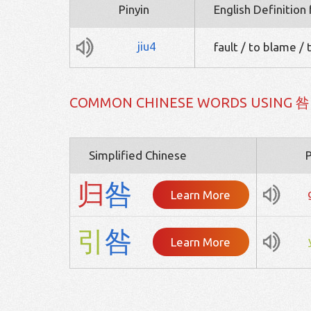
Pinyin
English Definition
jiu4
fault / to blame / 
COMMON CHINESE WORDS USING 咎
Simplified Chinese
P
归
咎
Learn More
引
咎
Learn More