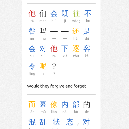
他
们
会
既
往
不
tā
men
huì
jì
wǎng
bù
咎
吗
—
—
还
是
jiù
ma
—
—
hái
shì
会
对
他
下
逐
客
huì
duì
tā
xià
zhú
kè
令
呢
？
lìng
ní
？
Would they forgive and forget
而
幕
僚
内
部
的
ér
mù
liáo
nèi
bù
de
混
乱
状
态
,
对