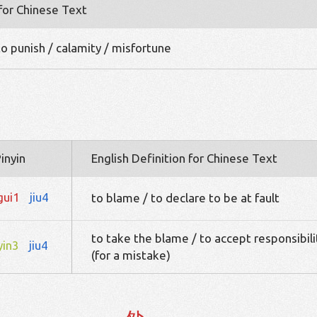
 for Chinese Text
to punish / calamity / misfortune
inyin
English Definition for Chinese Text
gui1
jiu4
to blame / to declare to be at fault
to take the blame / to accept responsibili
yin3
jiu4
(for a mistake)