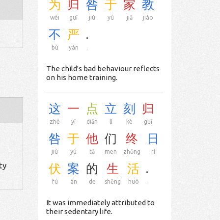
为
归
咎
于
家
教
wéi
guī
jiù
yú
jiā
jiào
不
严
.
bù
yán
.
The child's bad behaviour reflects
on his home training.
这
一
点
立
刻
归
zhè
yī
diǎn
lì
kè
guī
咎
于
他
们
终
日
jiù
yú
tā
men
zhōng
rì
ty
伏
案
的
生
活
.
fú
àn
de
shēng
huó
.
It was immediately attributed to
their sedentary life.