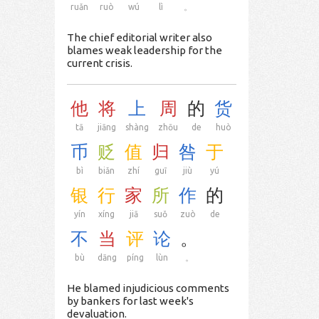
ruǎn
ruò
wú
lì
。
The chief editorial writer also
blames weak leadership for the
current crisis.
他
将
上
周
的
货
tā
jiāng
shàng
zhōu
de
huò
币
贬
值
归
咎
于
bì
biǎn
zhí
guī
jiù
yú
银
行
家
所
作
的
yín
xíng
jiā
suǒ
zuò
de
不
当
评
论
。
bù
dāng
píng
lùn
。
He blamed injudicious comments
by bankers for last week's
devaluation.