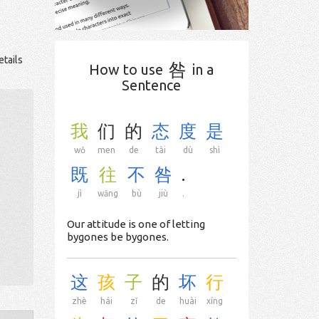
etails
咎
How to use
in a
Sentence
我
们
的
态
度
是
wǒ
men
de
tài
dù
shì
既
往
不
咎
.
jì
wǎng
bù
jiù
.
Our attitude is one of letting
bygones be bygones.
这
孩
子
的
坏
行
zhè
hái
zǐ
de
huài
xíng