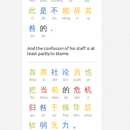
hùn
luàn
zhuàng
tài
,
duì
此
是
不
能
辞
其
cǐ
shì
bù
néng
cí
qí
咎
的
.
jiù
de
.
And the confusion of his staff is at
least partly to blame.
首
席
社
论
员
也
shǒu
xí
shè
lùn
yuán
yě
把
当
前
的
危
机
bǎ
dāng
qián
de
wēi
jī
归
咎
于
领
导
层
guī
jiù
yú
lǐng
dǎo
céng
软
弱
无
力
。