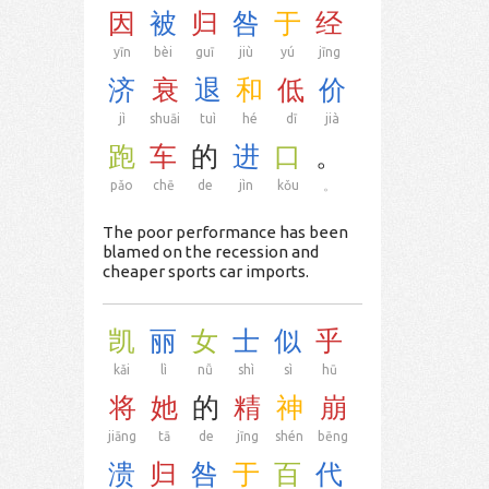
因
被
归
咎
于
经
yīn
bèi
guī
jiù
yú
jīng
济
衰
退
和
低
价
jì
shuāi
tuì
hé
dī
jià
跑
车
的
进
口
。
pǎo
chē
de
jìn
kǒu
。
The poor performance has been
blamed on the recession and
cheaper sports car imports.
凯
丽
女
士
似
乎
kǎi
lì
nǚ
shì
sì
hū
将
她
的
精
神
崩
jiāng
tā
de
jīng
shén
bēng
溃
归
咎
于
百
代