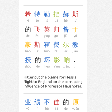
希
特
勒
把
赫
斯
xī
tè
lè
bǎ
hè
sī
的
飞
英
归
咎
于
de
fēi
yīng
guī
jiù
yú
豪
斯
霍
费
尔
教
háo
sī
huò
feì
ěr
jiào
授
的
坏
影
响
.
shòu
de
huài
yǐng
xiǎng
.
Hitler put the blame for Hess's
flight to England on the corrupting
influence of Professor Haushofer.
业
绩
不
佳
的
原
yè
jì
bù
jiā
de
yuán