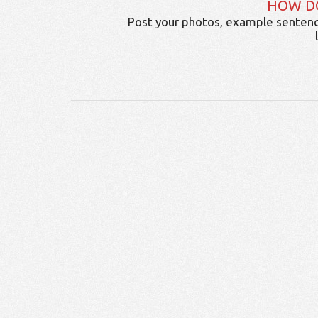
HOW D
Post your photos, example sentenc