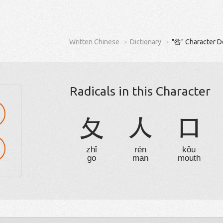
Written Chinese
Dictionary
"咎" Character D
Radicals in this Character
夂
人
口
zhǐ
rén
kǒu
go
man
mouth