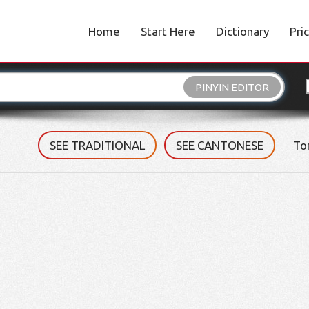
Home
Start Here
Dictionary
Pri
PINYIN EDITOR
SEE TRADITIONAL
SEE CANTONESE
To