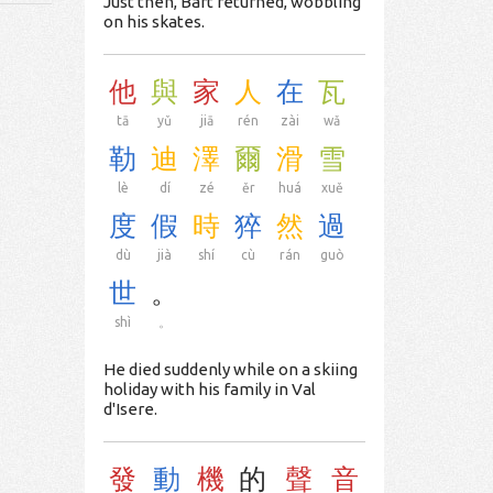
Just then, Bart returned, wobbling
on his skates.
他
與
家
人
在
瓦
tā
yǔ
jiā
rén
zài
wǎ
勒
迪
澤
爾
滑
雪
lè
dí
zé
ěr
huá
xuě
度
假
時
猝
然
過
dù
jià
shí
cù
rán
guò
世
。
shì
。
He died suddenly while on a skiing
holiday with his family in Val
d'Isere.
發
動
機
的
聲
音