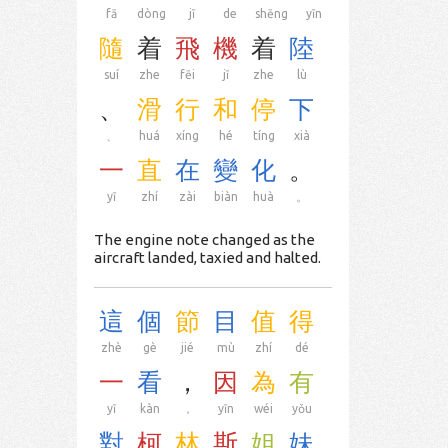
fā
dòng
jī
de
shēng
yīn
隨
着
飛
機
着
陸
suí
zhe
fēi
jī
zhe
lù
、
滑
行
和
停
下
、
huá
xíng
hé
tíng
xià
一
直
在
變
化
。
yī
zhí
zài
biàn
huà
。
The engine note changed as the
aircraft landed, taxied and halted.
這
個
節
目
值
得
zhè
gè
jié
mù
zhí
dé
一
看
，
因
為
有
yī
kàn
，
yīn
wéi
yǒu
對
柯
林
斯
姐
妹