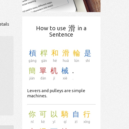
etails
滑
How to use
in a
Sentence
槓
桿
和
滑
輪
是
gàng
gǎn
hé
huá
lún
shì
簡
單
机
械
.
jiǎn
dān
jī
xiè
.
Levers and pulleys are simple
machines.
你
可
以
騎
自
行
nǐ
kě
yǐ
qí
zì
xíng