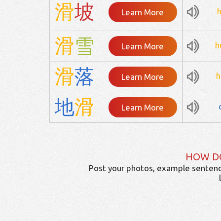
滑
坡
Learn More
滑
雪
h
Learn More
滑
落
h
Learn More
地
滑
Learn More
HOW D
Post your photos, example sentenc