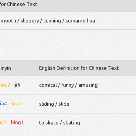
 for Chinese Text
/ smooth / slippery / cunning / surname hua
inyin
English Definition for Chinese Text
hua2
ji5
comical / funny / amusing
ia4
hua2
sliding / slide
ua2
bing1
to skate / skating