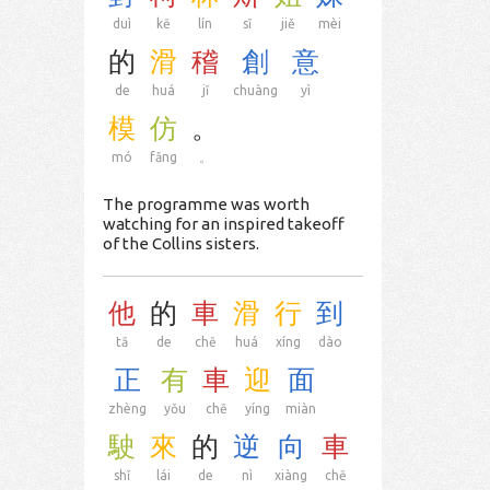
duì
kē
lín
sī
jiě
mèi
的
滑
稽
創
意
de
huá
jī
chuàng
yì
模
仿
。
mó
fǎng
。
The programme was worth
watching for an inspired takeoff
of the Collins sisters.
他
的
車
滑
行
到
tā
de
chē
huá
xíng
dào
正
有
車
迎
面
zhèng
yǒu
chē
yíng
miàn
駛
來
的
逆
向
車
shǐ
lái
de
nì
xiàng
chē