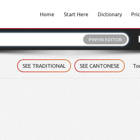
Home
Start Here
Dictionary
Pri
PINYIN EDITOR
SEE TRADITIONAL
SEE CANTONESE
To