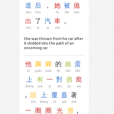
道
后
，
她
被
拋
dào
hòu
，
tā
bèi
pāo
出
了
汽
車
。
chū
le
qì
chē
。
She was thrown from his car after
it skidded into the path of an
oncoming car.
他
圓
圓
的
臉
蛋
tā
yuán
yuán
de
liǎn
dàn
上
有
一
對
酒
窩
shàng
yǒu
yī
duì
jiǔ
wō
,
頭
上
覆
蓋
著
,
tóu
shàng
fù
gài
zhe
一
圈
圈
光
滑
,