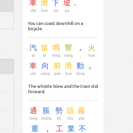
車
滑
下
坡
.
chē
huá
xià
pō
.
You can coast downhill on a
bicycle.
汽
笛
鳴
響
，
火
qì
dí
míng
xiǎng
，
huǒ
車
向
前
滑
動
。
chē
xiàng
qián
huá
dòng
。
The whistle blew and the train slid
forward.
通
脹
勢
頭
嚴
tōng
zhàng
shì
tóu
yán
重
，
工
業
不