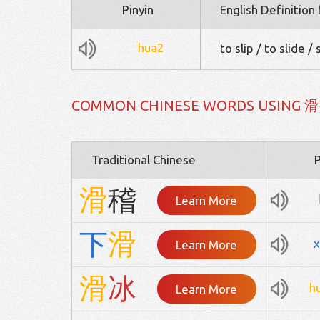
Pinyin
English Definition
hua2
to slip / to slide 
COMMON CHINESE WORDS USING 滑
Traditional Chinese
P
滑
稽
Learn More
下
滑
x
Learn More
滑
冰
h
Learn More