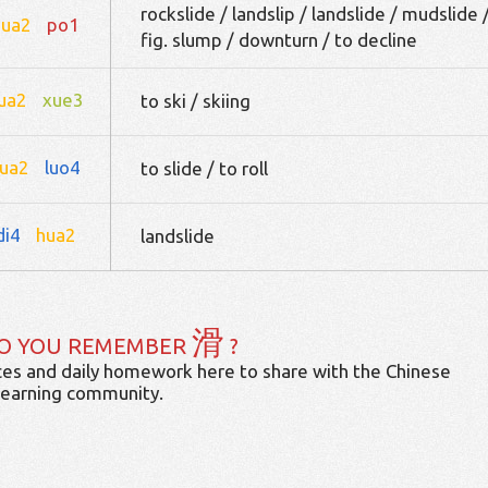
rockslide / landslip / landslide / mudslide 
hua2
po1
fig. slump / downturn / to decline
ua2
xue3
to ski / skiing
ua2
luo4
to slide / to roll
di4
hua2
landslide
滑
O YOU REMEMBER
?
es and daily homework here to share with the Chinese
learning community.