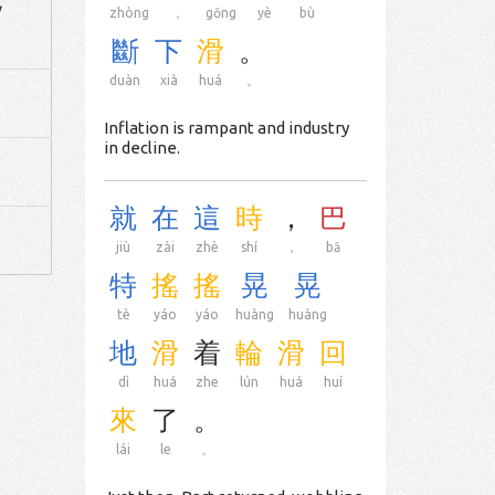
/
zhòng
，
gōng
yè
bù
斷
下
滑
。
duàn
xià
huá
。
Inflation is rampant and industry
in decline.
就
在
這
時
，
巴
jiù
zài
zhè
shí
，
bā
特
搖
搖
晃
晃
tè
yáo
yáo
huàng
huàng
地
滑
着
輪
滑
回
dì
huá
zhe
lún
huá
huí
來
了
。
lái
le
。