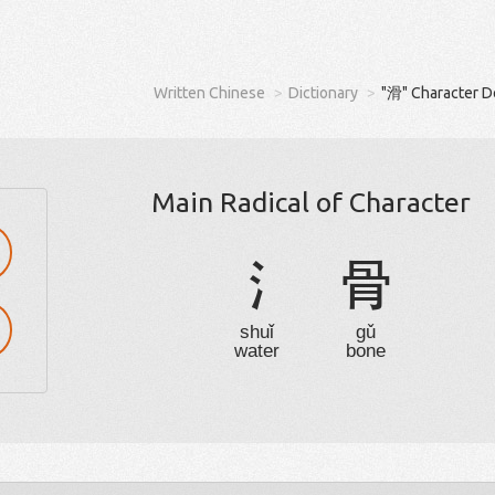
Written Chinese
Dictionary
"滑" Character D
Main Radical of Character
氵
骨
shuǐ
gǔ
water
bone