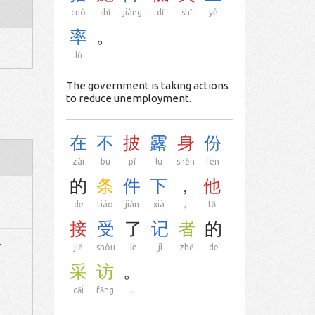
cuò
shī
jiàng
dī
shī
yè
率
。
lǜ
.
The government is taking actions
to reduce unemployment.
在
不
披
露
身
份
zài
bù
pī
lù
shēn
fèn
的
条
件
下
，
他
de
tiáo
jiàn
xià
,
tā
接
受
了
记
者
的
r
jiē
shòu
le
jì
zhě
de
采
访
。
cǎi
fǎng
.