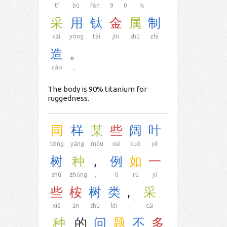
tǐ
bù
fēn
9
0
％
采
用
钛
金
属
制
cǎi
yòng
tài
jīn
shǔ
zhì
造
。
zào
。
The body is 90% titanium for
ruggedness.
同
样
某
些
阔
叶
tóng
yàng
mǒu
xiē
kuò
yè
树
种
,
例
如
一
shù
zhǒng
,
lì
rú
yī
些
桉
树
类
,
采
xiē
ān
shù
lèi
,
cǎi
种
的
问
题
不
多