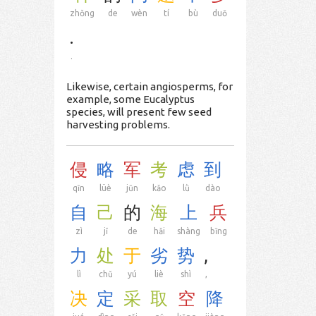
zhǒng
de
wèn
tí
bù
duō
.
.
Likewise, certain angiosperms, for
example, some Eucalyptus
species, will present few seed
harvesting problems.
侵
略
军
考
虑
到
qīn
lüè
jūn
kǎo
lǜ
dào
自
己
的
海
上
兵
zì
jǐ
de
hǎi
shàng
bīng
力
处
于
劣
势
,
lì
chǔ
yú
liè
shì
,
决
定
采
取
空
降