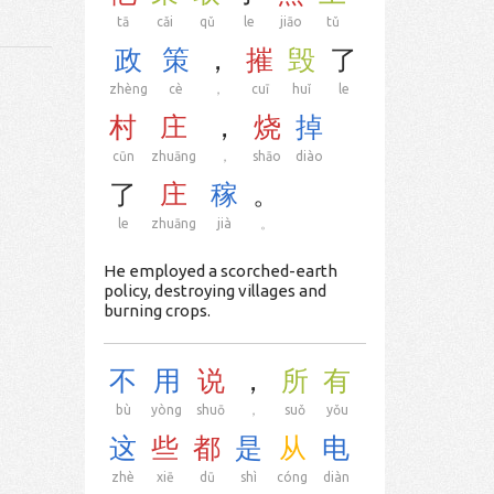
tā
cǎi
qǔ
le
jiāo
tǔ
政
策
，
摧
毁
了
zhèng
cè
，
cuī
huǐ
le
村
庄
，
烧
掉
cūn
zhuāng
，
shāo
diào
了
庄
稼
。
le
zhuāng
jià
。
He employed a scorched-earth
policy, destroying villages and
burning crops.
不
用
说
，
所
有
bù
yòng
shuō
，
suǒ
yǒu
这
些
都
是
从
电
zhè
xiē
dū
shì
cóng
diàn