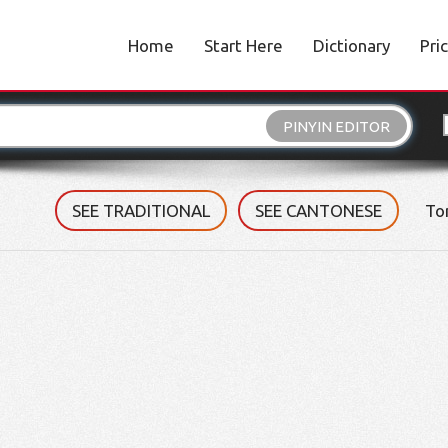
Home
Start Here
Dictionary
Pri
PINYIN EDITOR
SEE TRADITIONAL
SEE CANTONESE
To