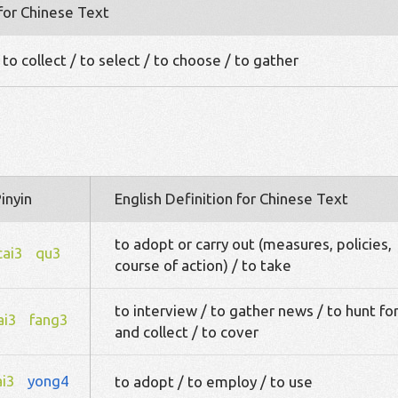
 for Chinese Text
/ to collect / to select / to choose / to gather
inyin
English Definition for Chinese Text
to adopt or carry out (measures, policies,
cai3
qu3
course of action) / to take
to interview / to gather news / to hunt fo
ai3
fang3
and collect / to cover
ai3
yong4
to adopt / to employ / to use