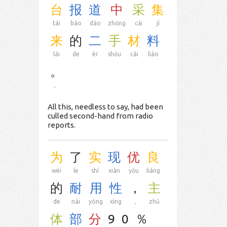
台
报
道
中
采
集
tái
bào
dào
zhōng
cǎi
jí
来
的
二
手
材
料
lái
de
èr
shǒu
cái
liào
。
。
All this, needless to say, had been
culled second-hand from radio
reports.
为
了
实
现
优
良
wéi
le
shí
xiàn
yōu
liáng
的
耐
用
性
，
主
de
nài
yòng
xìng
，
zhǔ
体
部
分
9
0
％