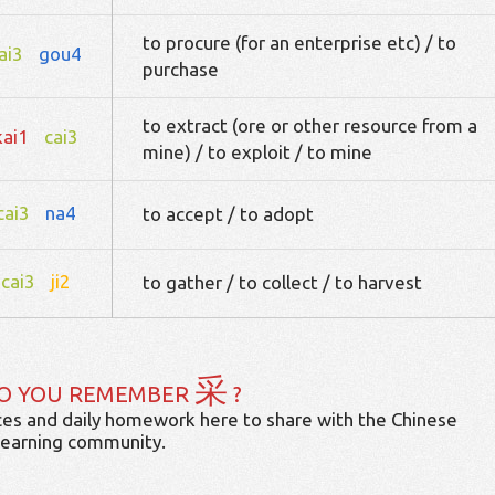
to procure (for an enterprise etc) / to
ai3
gou4
purchase
to extract (ore or other resource from a
kai1
cai3
mine) / to exploit / to mine
cai3
na4
to accept / to adopt
cai3
ji2
to gather / to collect / to harvest
采
O YOU REMEMBER
?
es and daily homework here to share with the Chinese
learning community.