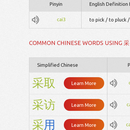
Pinyin
English Definition
cai3
to pick / to pluck 
COMMON CHINESE WORDS USING 采
Simplified Chinese
P
采
取
Learn More
采
访
c
Learn More
采
用
c
Learn More