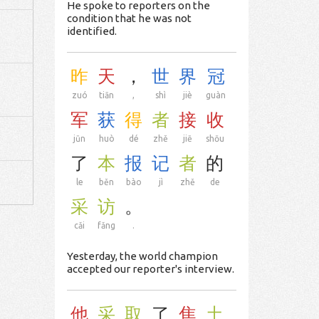
He spoke to reporters on the
condition that he was not
identified.
昨
天
，
世
界
冠
zuó
tiān
,
shì
jiè
guàn
军
获
得
者
接
收
jūn
huò
dé
zhě
jiē
shōu
了
本
报
记
者
的
le
běn
bào
jì
zhě
de
采
访
。
cǎi
fǎng
.
Yesterday, the world champion
accepted our reporter's interview.
他
采
取
了
焦
土