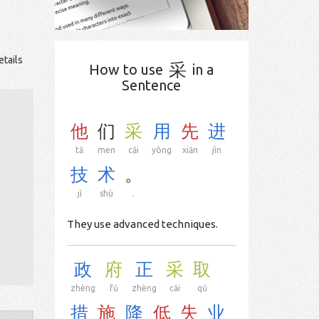
etails
采
How to use
in a
Sentence
他
们
采
用
先
进
tā
men
cǎi
yòng
xiān
jìn
技
术
。
jì
shù
.
They use advanced techniques.
政
府
正
采
取
zhèng
fǔ
zhèng
cǎi
qǔ
措
施
降
低
失
业