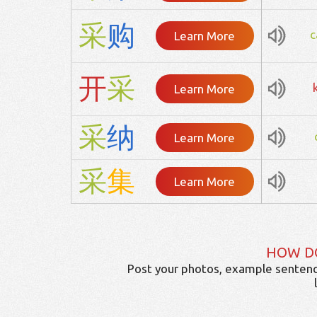
采
购
c
Learn More
开
采
Learn More
采
纳
Learn More
采
集
Learn More
HOW D
Post your photos, example sentenc