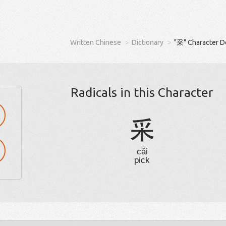
Written Chinese
Dictionary
"采" Character D
Radicals in this Character
采
cǎi
pick