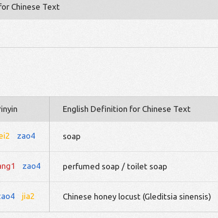
 for Chinese Text
inyin
English Definition for Chinese Text
ei2
zao4
soap
ang1
zao4
perfumed soap / toilet soap
zao4
jia2
Chinese honey locust (Gleditsia sinensis)