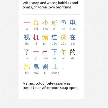
With soap and water, bubbles and
boats, children love bathtime.
一
台
小
彩
色
电
yī
tái
xiǎo
cǎi
sè
diàn
视
机
频
道
调
在
shì
jī
pín
dào
tiáo
zài
了
一
出
下
午
的
le
yī
chū
xià
wǔ
de
肥
皂
剧
上
。
féi
zào
jù
shàng
。
A small colour television was
tuned to an afternoon soap opera.