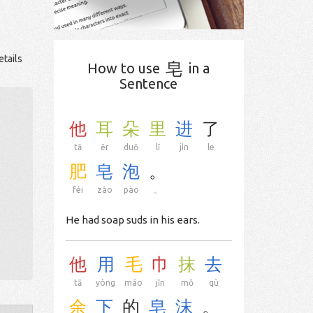
etails
皂
How to use
in a
Sentence
他
耳
朵
里
进
了
tā
ěr
duǒ
lǐ
jìn
le
肥
皂
泡
。
féi
zào
pào
。
He had soap suds in his ears.
他
用
毛
巾
抹
去
tā
yòng
máo
jīn
mǒ
qù
余
下
的
皂
沫
。