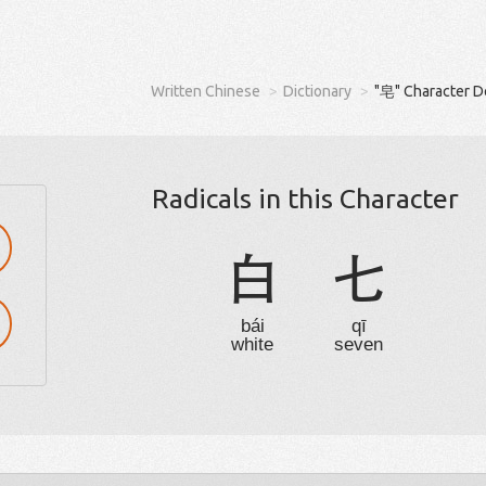
Written Chinese
Dictionary
"皂" Character D
Radicals in this Character
白
七
bái
qī
white
seven