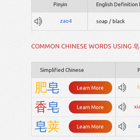
Pinyin
English Definition
zao4
soap / black
COMMON CHINESE WORDS USING 皂
Simplified Chinese
P
肥
皂
f
Learn More
香
皂
xi
Learn More
皂
荚
Learn More