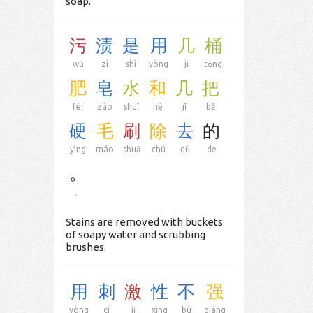
soap.
污
渍
是
用
几
桶
wū
zì
shì
yòng
jǐ
tǒng
肥
皂
水
和
几
把
féi
zào
shuǐ
hé
jǐ
bǎ
硬
毛
刷
除
去
的
yìng
máo
shuā
chú
qù
de
。
。
Stains are removed with buckets
of soapy water and scrubbing
brushes.
用
刺
激
性
不
强
yòng
cì
jī
xìng
bù
qiáng