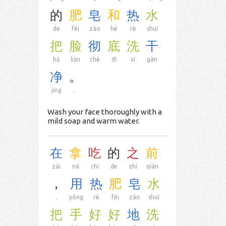
的
肥
皂
和
热
水
de
féi
zào
hé
rè
shuǐ
把
脸
彻
底
洗
干
bǎ
liǎn
chè
dǐ
xǐ
gàn
净
。
jìng
。
Wash your face thoroughly with a
mild soap and warm water.
在
拿
吃
的
之
前
zài
ná
chī
de
zhī
qián
，
用
热
肥
皂
水
，
yòng
rè
féi
zào
shuǐ
把
手
好
好
地
洗