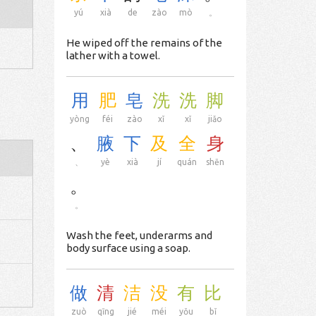
yú
xià
de
zào
mò
。
He wiped off the remains of the
lather with a towel.
用
肥
皂
洗
洗
脚
yòng
féi
zào
xǐ
xǐ
jiǎo
、
腋
下
及
全
身
、
yè
xià
jí
quán
shēn
。
。
Wash the feet, underarms and
body surface using a soap.
做
清
洁
没
有
比
zuò
qīng
jié
méi
yǒu
bǐ