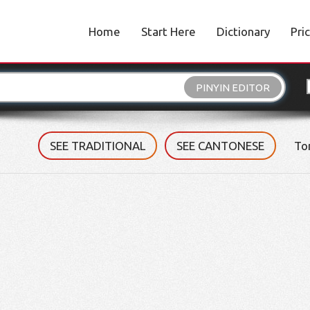
Home
Start Here
Dictionary
Pri
PINYIN EDITOR
SEE TRADITIONAL
SEE CANTONESE
To