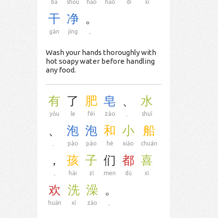
bǎ
shǒu
hǎo
hǎo
dì
xǐ
干
净
。
gàn
jìng
。
Wash your hands thoroughly with
hot soapy water before handling
any food.
有
了
肥
皂
、
水
yǒu
le
féi
zào
、
shuǐ
、
泡
泡
和
小
船
、
pào
pào
hé
xiǎo
chuán
，
孩
子
们
都
喜
，
hái
zǐ
men
dū
xǐ
欢
洗
澡
。
huān
xǐ
zǎo
。