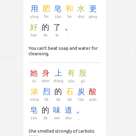
用
肥
皂
和
水
更
yòng
féi
zào
hé
shuǐ
gèng
好
的
了
。
hǎo
de
le
。
You can't beat soap and water for
cleansing.
她
身
上
有
股
tā
shēn
shàng
yǒu
gǔ
浓
烈
的
石
炭
酸
nóng
liè
de
shí
tàn
suān
皂
的
味
道
。
zào
de
weì
dào
。
She smelled strongly of carbolic