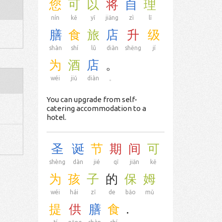
您
可
以
将
自
理
nín
kě
yǐ
jiāng
zì
lǐ
膳
食
旅
店
升
级
shàn
shí
lǚ
diàn
shēng
jí
为
酒
店
。
wéi
jiǔ
diàn
。
You can upgrade from self-
catering accommodation to a
hotel.
圣
诞
节
期
间
可
shèng
dàn
jié
qī
jiān
kě
为
孩
子
的
保
姆
wéi
hái
zǐ
de
bǎo
mǔ
提
供
膳
食
.