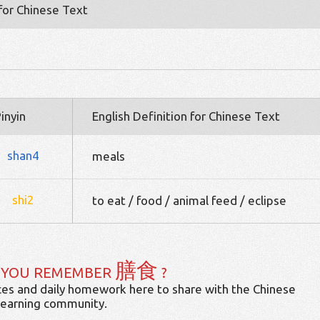
 for Chinese Text
inyin
English Definition for Chinese Text
shan4
meals
shi2
to eat / food / animal feed / eclipse
膳食
 YOU REMEMBER
?
es and daily homework here to share with the Chinese
learning community.