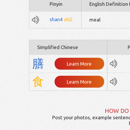
Pinyin
English Definition
shan4
shi2
meal
Simplified Chinese
P
膳
Learn More
食
Learn More
HOW DO
Post your photos, example sentenc