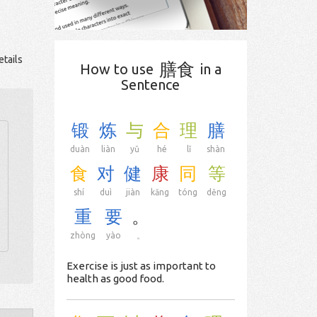
tails
膳食
How to use
in a
Sentence
锻
炼
与
合
理
膳
duàn
liàn
yǔ
hé
lǐ
shàn
食
对
健
康
同
等
shí
duì
jiàn
kāng
tóng
děng
重
要
。
zhòng
yào
。
Exercise is just as important to
health as good food.