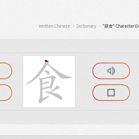
Written Chinese
Dictionary
"膳食" Character De