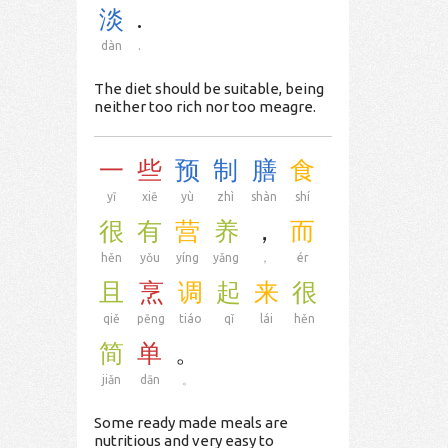
淡
.
dàn
.
The diet should be suitable, being
neither too rich nor too meagre.
一
些
预
制
膳
食
yī
xiē
yù
zhì
shàn
shí
很
有
营
养
，
而
hěn
yǒu
yíng
yǎng
，
ér
且
烹
调
起
来
很
qiě
pēng
tiáo
qǐ
lái
hěn
简
单
。
jiǎn
dān
。
Some ready made meals are
nutritious and very easy to