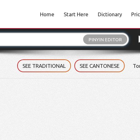
Home
Start Here
Dictionary
Pri
PINYIN EDITOR
SEE TRADITIONAL
SEE CANTONESE
To