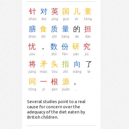
针
对
英
国
儿
童
zhēn
duì
yīng
guó
ér
tóng
膳
食
质
量
的
担
shàn
shí
zhì
liàng
de
dān
忧
，
数
份
研
究
yōu
，
shù
fèn
yán
jiū
将
矛
头
指
向
了
jiāng
máo
tóu
zhǐ
xiàng
le
同
一
根
源
。
tóng
yī
gēn
yuán
。
Several studies point to a real
cause for concern over the
adequacy of the diet eaten by
British children.