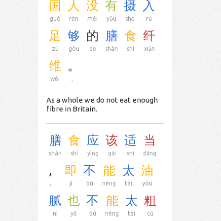
国
人
没
有
摄
入
guó
rén
méi
yǒu
shè
rù
足
够
的
膳
食
纤
zú
gòu
de
shàn
shí
xiān
维
。
wéi
。
As a whole we do not eat enough
fibre in Britain.
膳
食
应
该
适
当
shàn
shí
yìng
gāi
shì
dāng
,
即
不
能
太
油
,
jí
bù
néng
tài
yóu
腻
也
不
能
太
粗
nì
yě
bù
néng
tài
cū