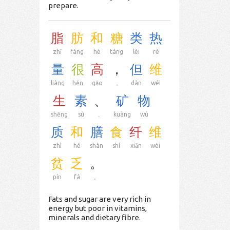
prepare.
脂
肪
和
糖
类
热
zhī
fáng
hé
táng
lèi
rè
量
很
高
，
但
维
liàng
hěn
gāo
，
dàn
wéi
生
素
、
矿
物
shēng
sù
、
kuàng
wù
质
和
膳
食
纤
维
zhì
hé
shàn
shí
xiān
wéi
贫
乏
。
pín
fá
。
Fats and sugar are very rich in
energy but poor in vitamins,
minerals and dietary fibre.