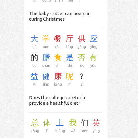
tí
gōng
shàn
shí
.
The baby - sitter can board in
during Christmas.
大
学
餐
厅
供
应
dà
xué
cān
tīng
gōng
yìng
的
膳
食
是
否
有
de
shàn
shí
shì
fǒu
yǒu
益
健
康
呢
？
yì
jiàn
kāng
ní
？
Does the college cafeteria
provide a healthful diet?
总
体
上
我
们
英
zǒng
tǐ
shàng
wǒ
men
yīng