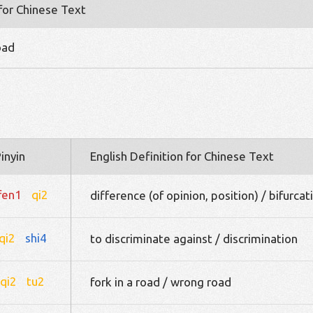
 for Chinese Text
oad
inyin
English Definition for Chinese Text
fen1
qi2
difference (of opinion, position) / bifurcat
qi2
shi4
to discriminate against / discrimination
qi2
tu2
fork in a road / wrong road