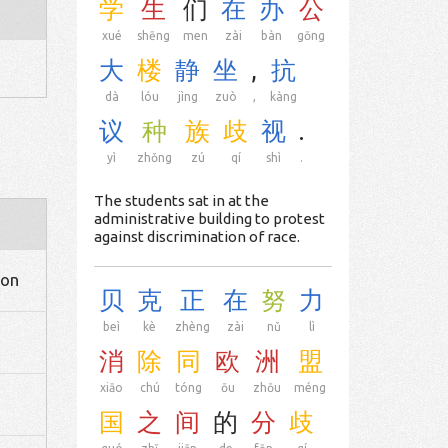
学
生
们
在
办
公
xué
shēng
men
zài
bàn
gōng
大
楼
静
坐
,
抗
dà
lóu
jìng
zuò
,
kàng
议
种
族
歧
视
.
yì
zhǒng
zú
qí
shì
.
The students sat in at the
administrative building to protest
against discrimination of race.
ion
贝
克
正
在
努
力
beì
kè
zhèng
zài
nǔ
lì
消
除
同
欧
洲
盟
xiāo
chú
tóng
ōu
zhōu
méng
国
之
间
的
分
歧