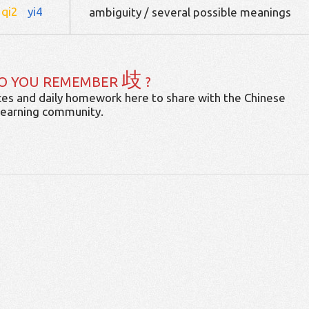
qi2
yi4
ambiguity / several possible meanings
歧
O YOU REMEMBER
?
es and daily homework here to share with the Chinese
learning community.