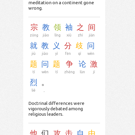
meditation on a continent gone
wrong.
宗
教
领
袖
之
间
zōng
jiào
lǐng
xiù
zhī
jiān
就
教
义
分
歧
问
jiù
jiào
yì
fēn
qí
wèn
题
问
题
争
论
激
tí
wèn
tí
zhēng
lùn
jī
烈
。
liè
。
Doctrinal differences were
vigorously debated among
religious leaders.
他
们
攻
击
自
由