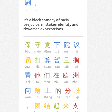
剧
。
jù
。
It's a black comedy of racial
prejudice, mistaken identity and
thwarted expectations.
保
守
党
下
院
议
bǎo
shǒu
dǎng
xià
yuàn
yì
员
打
算
暂
且
搁
yuán
dǎ
suàn
zàn
qiě
gē
置
他
们
在
欧
洲
zhì
tā
men
zài
ōu
zhōu
问
题
上
的
分
歧
wèn
tí
shàng
de
fēn
qí
，
团
结
起
来
支