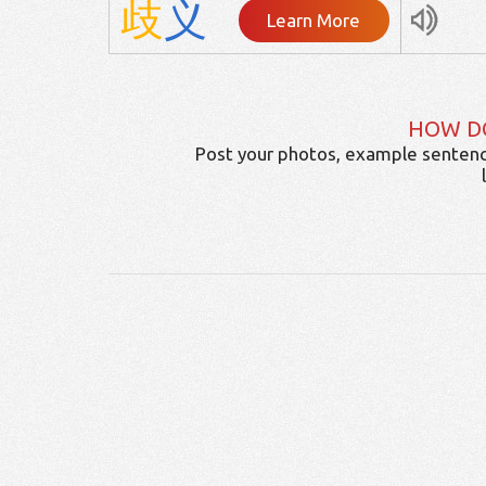
歧
义
Learn More
HOW D
Post your photos, example sentenc