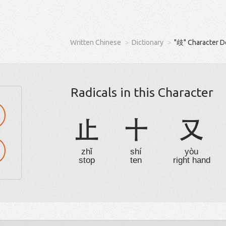
Written Chinese
Dictionary
"歧" Character D
Radicals in this Character
止
十
又
zhǐ
shí
yòu
stop
ten
right hand