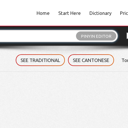
Home
Start Here
Dictionary
Pri
PINYIN EDITOR
SEE TRADITIONAL
SEE CANTONESE
To