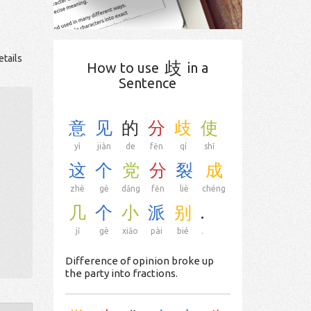
etails
歧
How to use
in a
Sentence
意
见
的
分
歧
使
yì
jiàn
de
fēn
qí
shǐ
这
个
党
分
裂
成
zhè
gè
dǎng
fēn
liè
chéng
几
个
小
派
别
.
jǐ
gè
xiǎo
pài
bié
.
Difference of opinion broke up
the party into fractions.