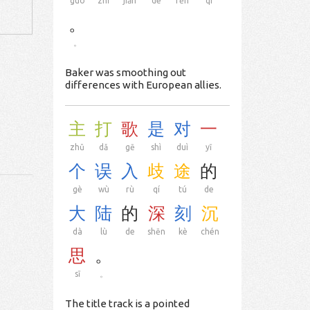
guó
zhī
jiān
de
fēn
qí
。
。
Baker was smoothing out
differences with European allies.
主
打
歌
是
对
一
zhǔ
dǎ
gē
shì
duì
yī
个
误
入
歧
途
的
gè
wù
rù
qí
tú
de
大
陆
的
深
刻
沉
dà
lù
de
shēn
kè
chén
思
。
sī
。
The title track is a pointed