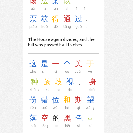
该
法
案
以
1
1
gāi
fǎ
àn
yǐ
1
1
票
获
得
通
过
.
piào
huò
dé
tōng
guò
.
The House again divided, and the
bill was passed by 11 votes.
这
是
一
个
关
于
zhè
shì
yī
gè
guān
yú
种
族
歧
视
、
身
zhǒng
zú
qí
shì
、
shēn
份
错
位
和
期
望
fèn
cuò
wèi
hé
qī
wàng
落
空
的
黑
色
喜
luò
kōng
de
hēi
sè
xǐ