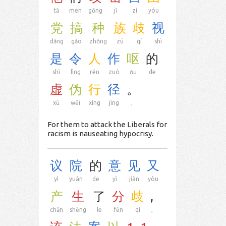
tā
men
gōng
jī
zì
yóu
党
搞
种
族
歧
视
dǎng
gǎo
zhǒng
zú
qí
shì
是
令
人
作
呕
的
shì
lìng
rén
zuò
ǒu
de
虚
伪
行
径
。
xū
wěi
xíng
jìng
。
For them to attack the Liberals for
racism is nauseating hypocrisy.
议
院
的
意
见
又
yì
yuàn
de
yì
jiàn
yòu
产
生
了
分
歧
,
chǎn
shēng
le
fēn
qí
,