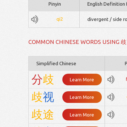
Pinyin
English Definition
qi2
divergent / side r
COMMON CHINESE WORDS USING 歧
Simplified Chinese
P
分
歧
Learn More
歧
视
Learn More
歧
途
Learn More