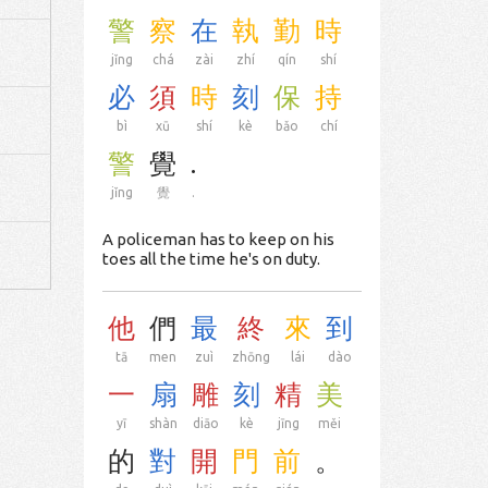
警
察
在
執
勤
時
jǐng
chá
zài
zhí
qín
shí
必
須
時
刻
保
持
bì
xū
shí
kè
bǎo
chí
警
覺
.
jǐng
覺
.
A policeman has to keep on his
toes all the time he's on duty.
他
們
最
終
來
到
tā
men
zuì
zhōng
lái
dào
一
扇
雕
刻
精
美
yī
shàn
diāo
kè
jīng
měi
的
對
開
門
前
。