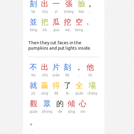
刻
出
一
張
臉
,
kè
chū
yī
zhāng
liǎn
,
並
把
瓜
挖
空
.
bìng
bǎ
guā
wā
kōng
.
Then they cut faces in the
pumpkins and put lights inside.
不
出
片
刻
，
他
bù
chū
piàn
kè
，
tā
就
贏
得
了
全
場
jiù
yíng
dé
le
quán
chǎng
觀
眾
的
傾
心
guān
zhòng
de
qīng
xīn
。
。