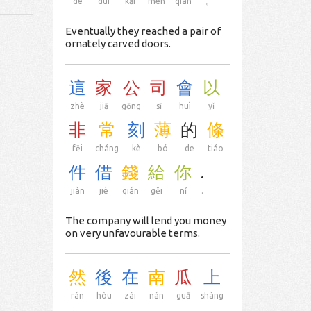
de
duì
kāi
mén
qián
。
Eventually they reached a pair of
ornately carved doors.
這
家
公
司
會
以
zhè
jiā
gōng
sī
huì
yǐ
非
常
刻
薄
的
條
fēi
cháng
kè
bó
de
tiáo
件
借
錢
給
你
.
jiàn
jiè
qián
gěi
nǐ
.
The company will lend you money
on very unfavourable terms.
然
後
在
南
瓜
上
rán
hòu
zài
nán
guā
shàng