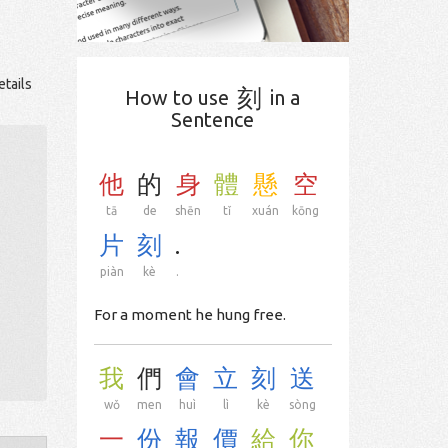
etails
刻
How to use
in a
Sentence
他
的
身
體
懸
空
tā
de
shēn
tǐ
xuán
kōng
片
刻
.
piàn
kè
.
For a moment he hung free.
我
們
會
立
刻
送
wǒ
men
huì
lì
kè
sòng
一
份
報
價
給
你