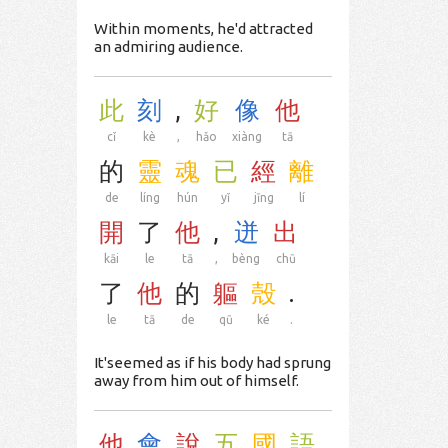
Within moments, he'd attracted
an admiring audience.
此
刻
,
好
像
他
cǐ
kè
,
hǎo
xiàng
tā
的
靈
魂
已
經
離
de
líng
hún
yǐ
jīng
lí
開
了
他
,
迸
出
kāi
le
tā
,
bèng
chū
了
他
的
軀
殼
.
le
tā
de
qū
ké
.
It'seemed as if his body had sprung
away from him out of himself.
他
會
說
五
國
語