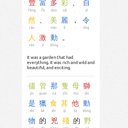
豐
富
多
彩
、
自
fēng
fù
duō
cǎi
、
zì
然
、
美
麗
，
令
rán
、
měi
lì
，
lìng
人
激
動
。
rén
jī
dòng
。
It was a garden that had
everything. It was rich and wild and
beautiful, and exciting.
儘
管
那
隻
母
獅
jǐn
guǎn
nà
zhǐ
mǔ
shī
是
獵
食
其
他
動
shì
liè
shí
qí
tā
dòng
物
的
兇
殘
的
野