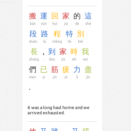
搬
運
回
家
的
這
bān
yùn
huí
jiā
de
zhè
段
路
程
特
別
duàn
lù
chéng
tè
bié
長
,
到
家
時
我
zhǎng
,
dào
jiā
shí
wǒ
們
已
筋
疲
力
盡
men
yǐ
jīn
pí
lì
jǐn
.
.
It was a long haul home and we
arrived exhausted.