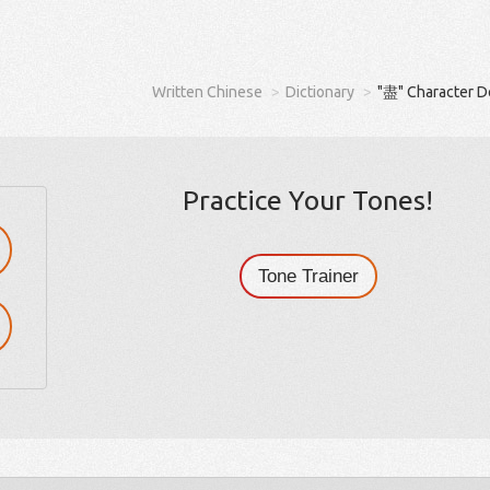
Written Chinese
Dictionary
"盡" Character D
Practice Your Tones!
Tone Trainer