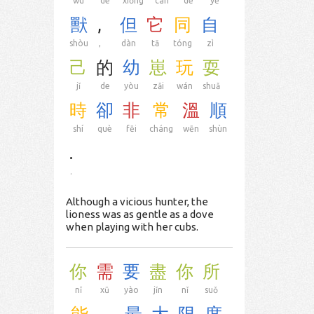
wù
de
xiōng
cán
de
yě
獸
,
但
它
同
自
shòu
,
dàn
tā
tóng
zì
己
的
幼
崽
玩
耍
jǐ
de
yòu
zǎi
wán
shuǎ
時
卻
非
常
溫
順
shí
què
fēi
cháng
wēn
shùn
.
.
Although a vicious hunter, the
lioness was as gentle as a dove
when playing with her cubs.
你
需
要
盡
你
所
nǐ
xū
yào
jǐn
nǐ
suǒ