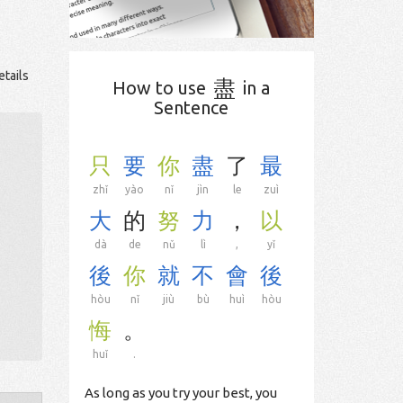
etails
盡
How to use
in a
Sentence
只
要
你
盡
了
最
zhǐ
yào
nǐ
jìn
le
zuì
大
的
努
力
，
以
dà
de
nǔ
lì
,
yǐ
後
你
就
不
會
後
hòu
nǐ
jiù
bù
huì
hòu
悔
。
huǐ
.
As long as you try your best, you