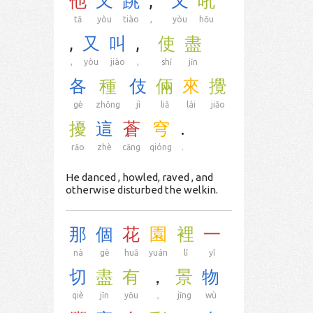
他
又
跳
,
又
吼
tā
yòu
tiào
,
yòu
hǒu
,
又
叫
,
使
盡
,
yòu
jiào
,
shǐ
jǐn
各
種
伎
倆
來
攪
gè
zhǒng
jì
liǎ
lái
jiǎo
擾
這
蒼
穹
.
rǎo
zhè
cāng
qióng
.
He danced , howled, raved , and
otherwise disturbed the welkin.
那
個
花
園
裡
一
nà
gè
huā
yuán
lǐ
yī
切
盡
有
，
景
物
qiè
jǐn
yǒu
，
jǐng
wù