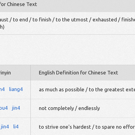
 for Chinese Text
ust / to end / to finish / to the utmost / exhausted / finis
th)
inyin
English Definition for Chinese Text
in4
liang4
as much as possible / to the greatest ext
bu4
jin4
not completely / endlessly
jin4
li4
to strive one's hardest / to spare no effor