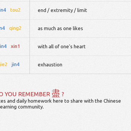
jin4
tou2
end / extremity / limit
in4
qing2
as much as one likes
jin4
xin1
with all of one's heart
jie2
jin4
exhaustion
盡
O YOU REMEMBER
?
es and daily homework here to share with the Chinese
learning community.