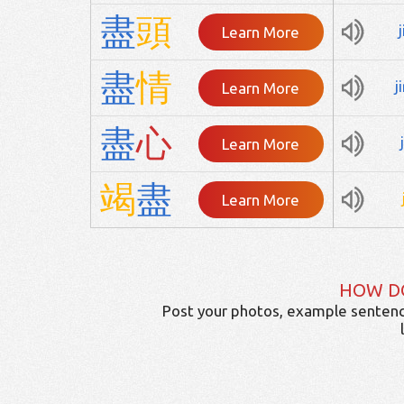
盡
頭
Learn More
盡
情
j
Learn More
盡
心
Learn More
竭
盡
Learn More
HOW D
Post your photos, example sentenc