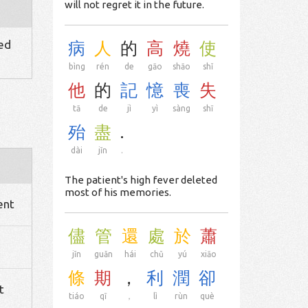
will not regret it in the future.
hed
病
人
的
高
燒
使
bìng
rén
de
gāo
shāo
shǐ
他
的
記
憶
喪
失
tā
de
jì
yì
sàng
shī
殆
盡
.
dài
jǐn
.
The patient's high fever deleted
most of his memories.
ent
儘
管
還
處
於
蕭
jǐn
guǎn
hái
chǔ
yú
xiāo
條
期
，
利
潤
卻
t
tiáo
qī
，
lì
rùn
què