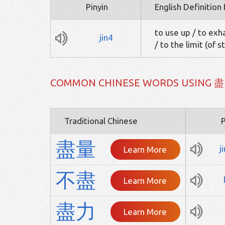
Pinyin
English Definition
to use up / to exha
jin4
/ to the limit (of s
COMMON CHINESE WORDS USING 盡
Traditional Chinese
P
盡
量
j
Learn More
不
盡
Learn More
盡
力
Learn More