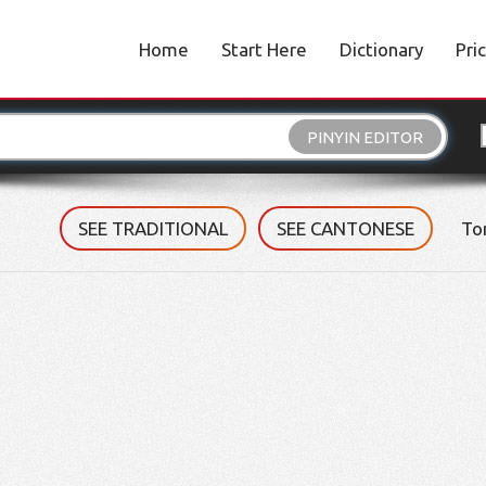
Home
Start Here
Dictionary
Pri
PINYIN EDITOR
SEE TRADITIONAL
SEE CANTONESE
To