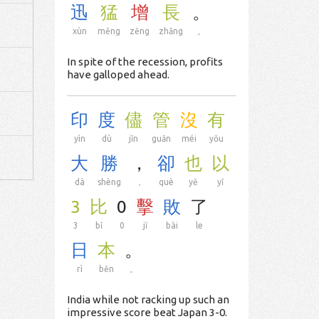
迅
猛
增
長
。
xùn
měng
zēng
zhǎng
。
In spite of the recession, profits
have galloped ahead.
印
度
儘
管
沒
有
yìn
dù
jǐn
guǎn
méi
yǒu
大
勝
，
卻
也
以
dà
shèng
，
què
yě
yǐ
3
比
0
擊
敗
了
3
bǐ
0
jī
bài
le
日
本
。
rì
běn
。
India while not racking up such an
impressive score beat Japan 3-0.