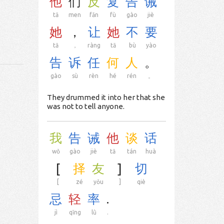
他
们
反
复
告
诫
tā
men
fǎn
fù
gào
jiè
她
，
让
她
不
要
tā
，
ràng
tā
bù
yào
告
诉
任
何
人
。
gào
sù
rèn
hé
rén
。
They drummed it into her that she
was not to tell anyone.
我
告
诫
他
谈
话
wǒ
gào
jiè
tā
tán
huà
[
择
友
]
切
[
zé
yǒu
]
qiè
忌
轻
率
.
jì
qīng
lǜ
.