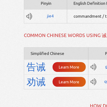
Pinyin
English Definition
jie4
commandment / to
COMMON CHINESE WORDS USING 诫
Simplified Chinese
P
告
诫
Learn More
劝
诫
q
Learn More
HOW D