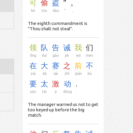
可
偷
盗
”
。
kě
tōu
dào
”
。
The eighth commandment is
"Thou shalt not steal".
领
队
告
诫
我
们
lǐng
duì
gào
jiè
wǒ
men
在
大
赛
之
前
不
zài
dà
sài
zhī
qián
bù
要
太
激
动
.
yào
tài
jī
dòng
.
The manager warned us not to get
too keyed up before the big
match.