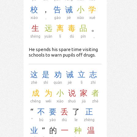
校
，
告
诫
小
学
xiào
，
gào
jiè
xiǎo
xué
生
远
离
毒
品
。
shēng
yuǎn
lí
dú
pǐn
。
He spends his spare time visiting
schools to warn pupils off drugs.
这
是
劝
诫
立
志
zhè
shì
quàn
jiè
lì
zhì
成
为
小
说
家
者
chéng
wéi
xiǎo
shuō
jiā
zhě
“
不
要
丢
了
正
“
bù
yào
diū
le
zhèng
业
”
的
一
种
温