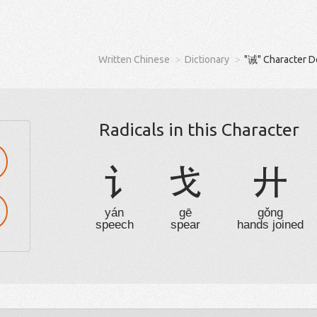
Written Chinese
Dictionary
"诫" Character D
Radicals in this Character
讠
戈
廾
yán
gē
gǒng
speech
spear
hands joined