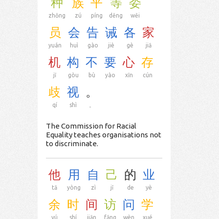
种
族
平
等
委
zhǒng
zú
píng
děng
wěi
员
会
告
诫
各
家
yuán
huì
gào
jiè
gè
jiā
机
构
不
要
心
存
jī
gòu
bù
yào
xīn
cún
歧
视
。
qí
shì
。
The Commission for Racial
Equality teaches organisations not
to discriminate.
他
用
自
己
的
业
tā
yòng
zì
jǐ
de
yè
余
时
间
访
问
学
yú
shí
jiān
fǎng
wèn
xué