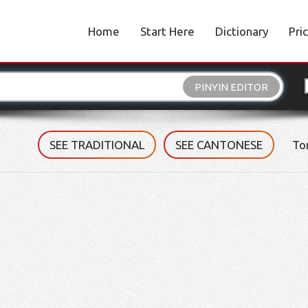
Home
Start Here
Dictionary
Pri
PINYIN EDITOR
SEE TRADITIONAL
SEE CANTONESE
To