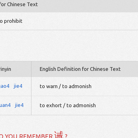
 for Chinese Text
 prohibit
inyin
English Definition for Chinese Text
gao4
jie4
to warn / to admonish
uan4
jie4
to exhort / to admonish
诫
O YOU REMEMBER
?