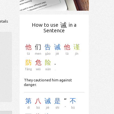
etails
诫
How to use
in a
Sentence
他
们
告
诫
他
谨
tā
men
gào
jiè
tā
jǐn
防
危
险
.
fáng
wēi
xiǎn
.
They cautioned him against
danger.
第
八
诫
是
“
不
dì
bā
jiè
shì
“
bù