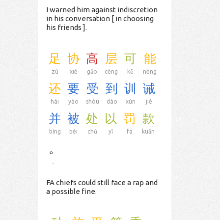
I warned him against indiscretion
in his conversation [ in choosing
his friends ].
足
协
高
层
可
能
zú
xié
gāo
céng
kě
néng
还
要
受
到
训
诫
hái
yào
shòu
dào
xùn
jiè
并
被
处
以
罚
款
bìng
bèi
chǔ
yǐ
fá
kuǎn
。
。
FA chiefs could still face a rap and
a possible fine.