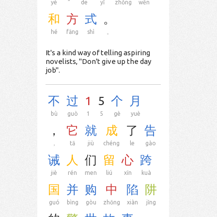
yè
”
de
yī
zhǒng
wēn
和
方
式
。
hé
fāng
shì
。
It's a kind way of telling aspiring
novelists, "Don't give up the day
job".
不
过
1
5
个
月
bù
guò
1
5
gè
yuè
，
它
就
成
了
告
，
tā
jiù
chéng
le
gào
诫
人
们
留
心
跨
jiè
rén
men
liú
xīn
kuà
国
并
购
中
陷
阱
guó
bìng
gòu
zhōng
xiàn
jǐng