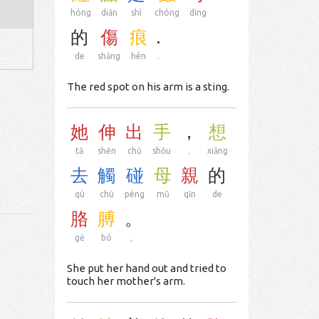
hóng
diǎn
shì
chóng
dīng
的
傷
痕
.
de
shāng
hén
.
The red spot on his arm is a sting.
她
伸
出
手
，
想
tā
shēn
chū
shǒu
，
xiǎng
去
觸
碰
母
親
的
qù
chù
pèng
mǔ
qīn
de
胳
膊
。
gē
bó
。
She put her hand out and tried to
touch her mother's arm.