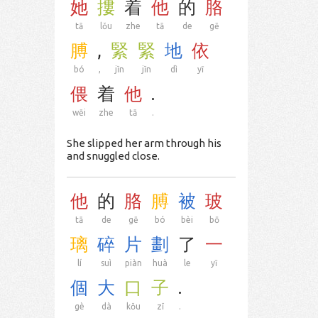
她
摟
着
他
的
胳
tā
lǒu
zhe
tā
de
gē
膊
,
緊
緊
地
依
bó
,
jǐn
jǐn
dì
yī
偎
着
他
.
wēi
zhe
tā
.
She slipped her arm through his
and snuggled close.
他
的
胳
膊
被
玻
tā
de
gē
bó
bèi
bō
璃
碎
片
劃
了
一
lí
suì
piàn
huà
le
yī
個
大
口
子
.
gè
dà
kǒu
zǐ
.