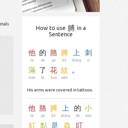
etails
膊
How to use
in a
Sentence
他
的
胳
膊
上
刺
tā
de
gē
bó
shàng
cì
滿
了
花
紋
。
mǎn
le
huā
wén
。
His arms were covered in tattoos.
他
胳
膊
上
的
小
tā
gē
bó
shàng
de
xiǎo
紅
點
是
蟲
叮