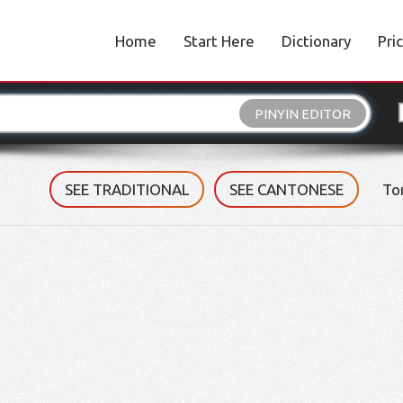
Home
Start Here
Dictionary
Pri
PINYIN EDITOR
SEE TRADITIONAL
SEE CANTONESE
To