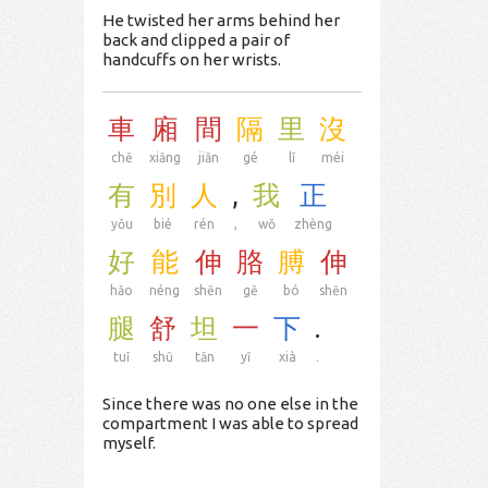
He twisted her arms behind her
back and clipped a pair of
handcuffs on her wrists.
車
廂
間
隔
里
沒
chē
xiāng
jiān
gé
lǐ
méi
有
別
人
,
我
正
yǒu
bié
rén
,
wǒ
zhèng
好
能
伸
胳
膊
伸
hǎo
néng
shēn
gē
bó
shēn
腿
舒
坦
一
下
.
tuǐ
shū
tǎn
yī
xià
.
Since there was no one else in the
compartment I was able to spread
myself.