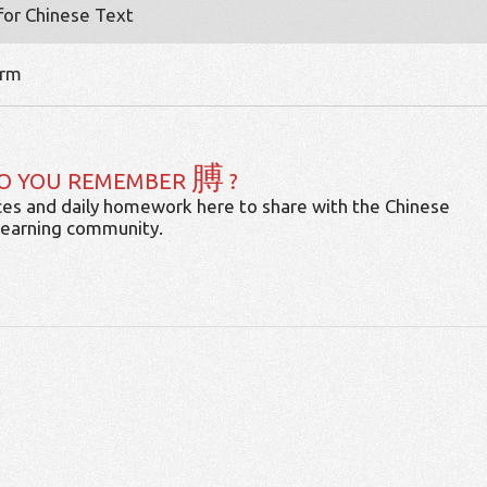
 for Chinese Text
arm
膊
O YOU REMEMBER
?
es and daily homework here to share with the Chinese
learning community.