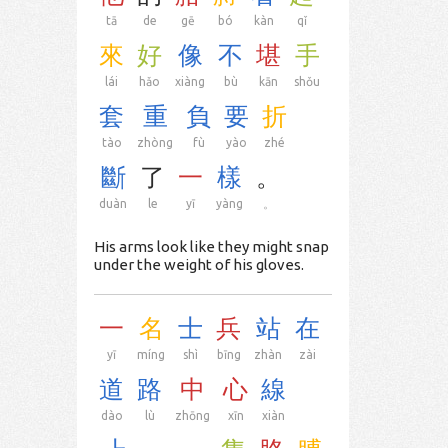
tā
de
gē
bó
kàn
qǐ
來
好
像
不
堪
手
lái
hǎo
xiàng
bù
kān
shǒu
套
重
負
要
折
tào
zhòng
fù
yào
zhé
斷
了
一
樣
。
duàn
le
yī
yàng
。
His arms look like they might snap
under the weight of his gloves.
一
名
士
兵
站
在
yī
míng
shì
bīng
zhàn
zài
道
路
中
心
線
dào
lù
zhōng
xīn
xiàn