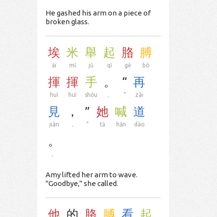
He gashed his arm on a piece of
broken glass.
埃
米
舉
起
胳
膊
āi
mǐ
jǔ
qǐ
gē
bó
揮
揮
手
。
“
再
huī
huī
shǒu
。
“
zài
見
，
”
她
喊
道
jiàn
，
”
tā
hǎn
dào
。
。
Amy lifted her arm to wave.
"Goodbye," she called.
他
的
胳
膊
看
起