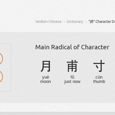
Written Chinese
Dictionary
"膊" Character D
Main Radical of Character
月
甫
寸
yuè
fǔ
cùn
moon
just now
thumb