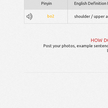
Pinyin
English Definition
bo2
shoulder / upper 
HOW D
Post your photos, example sentenc