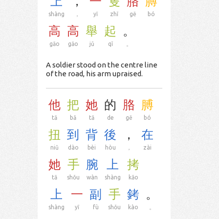
上
，
一
隻
胳
膊
shàng
，
yī
zhǐ
gē
bó
高
高
舉
起
。
gāo
gāo
jǔ
qǐ
。
A soldier stood on the centre line
of the road, his arm upraised.
他
把
她
的
胳
膊
tā
bǎ
tā
de
gē
bó
扭
到
背
後
，
在
niǔ
dào
bèi
hòu
，
zài
她
手
腕
上
拷
tā
shǒu
wàn
shàng
kǎo
上
一
副
手
銬
。
shàng
yī
fù
shǒu
kào
。