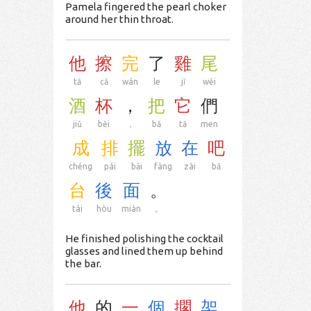
Pamela fingered the pearl choker
around her thin throat.
他
擦
完
了
雞
尾
tā
cā
wán
le
jī
wěi
酒
杯
，
把
它
們
jiǔ
bēi
，
bǎ
tā
men
成
排
擺
放
在
吧
chéng
pái
bǎi
fàng
zài
bā
台
後
面
。
tái
hòu
miàn
。
He finished polishing the cocktail
glasses and lined them up behind
the bar.
他
的
一
個
擱
架