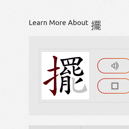
Learn More About
擺