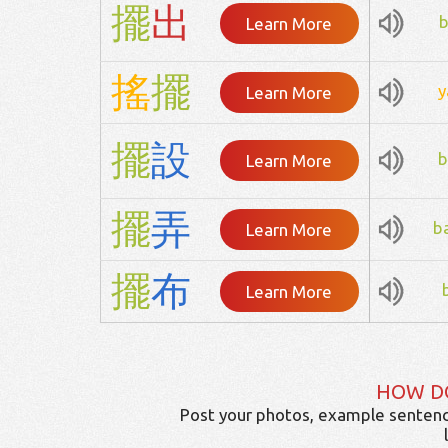
擺
出
b
Learn More
搖
擺
y
Learn More
擺
設
b
Learn More
擺
弄
b
Learn More
擺
布
Learn More
HOW D
Post your photos, example sentenc