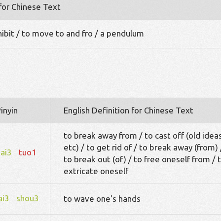
 for Chinese Text
hibit / to move to and fro / a pendulum
inyin
English Definition for Chinese Text
to break away from / to cast off (old idea
etc) / to get rid of / to break away (from) 
ai3
tuo1
to break out (of) / to free oneself from / 
extricate oneself
ai3
shou3
to wave one's hands