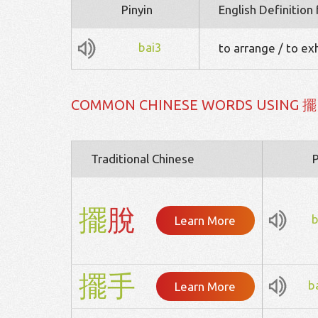
Pinyin
English Definition
bai3
to arrange / to ex
COMMON CHINESE WORDS USING 擺
Traditional Chinese
P
擺
脫
b
Learn More
擺
手
b
Learn More