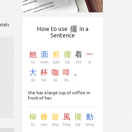
etails
擺
How to use
in a
Sentence
她
面
前
擺
着
一
tā
miàn
qián
bǎi
zhe
yī
大
杯
咖
啡
。
dà
bēi
kā
fēi
.
She has a large cup of coffee in
front of her.
柳
條
迎
風
擺
動
liǔ
tiáo
yíng
fēng
bǎi
dòng