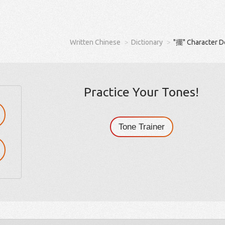
Written Chinese
Dictionary
"擺" Character D
Practice Your Tones!
Tone Trainer