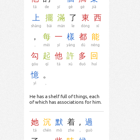
tā
de
yī
gè
gē
jià
上
擺
滿
了
東
西
shàng
bǎi
mǎn
le
dōng
xī
，
每
一
樣
都
能
，
měi
yī
yàng
dū
néng
勾
起
他
許
多
回
gōu
qǐ
tā
xǔ
duō
huí
憶
。
yì
。
He has a shelf full of things, each
of which has associations for him.
她
沉
默
着
,
過
tā
chén
mò
zhe
,
guò