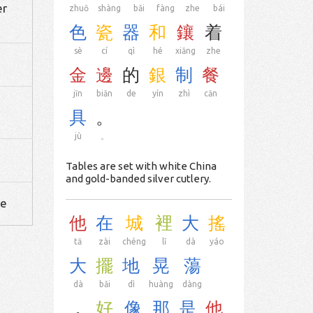
er
zhuō
shàng
bǎi
fàng
zhe
bái
色
瓷
器
和
鑲
着
sè
cí
qì
hé
xiāng
zhe
金
邊
的
銀
制
餐
jīn
biān
de
yín
zhì
cān
具
。
jù
。
Tables are set with white China
and gold-banded silver cutlery.
te
他
在
城
裡
大
搖
tā
zài
chéng
lǐ
dà
yáo
大
擺
地
晃
蕩
dà
bǎi
dì
huàng
dàng
，
好
像
那
是
他