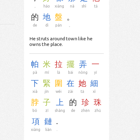
，
hǎo
xiàng
nà
shì
tā
的
地
盤
。
de
dì
pán
。
He struts around town like he
owns the place.
帕
米
拉
擺
弄
一
pà
mǐ
lā
bǎi
nòng
yī
下
緊
圍
在
她
細
xià
jǐn
wéi
zài
tā
xì
脖
子
上
的
珍
珠
bó
zǐ
shàng
de
zhēn
zhū
項
鏈
.
xiàng
liàn
.