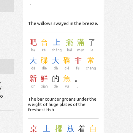
.
.
The willows swayed in the breeze.
吧
台
上
擺
滿
了
bā
tái
shàng
bǎi
mǎn
le
大
碟
大
碟
非
常
dà
dié
dà
dié
fēi
cháng
新
鮮
的
魚
。
s
xīn
xiān
de
yú
。
/
to
The bar counter groans under the
weight of huge plates of the
freshest fish.
桌
上
擺
放
着
白