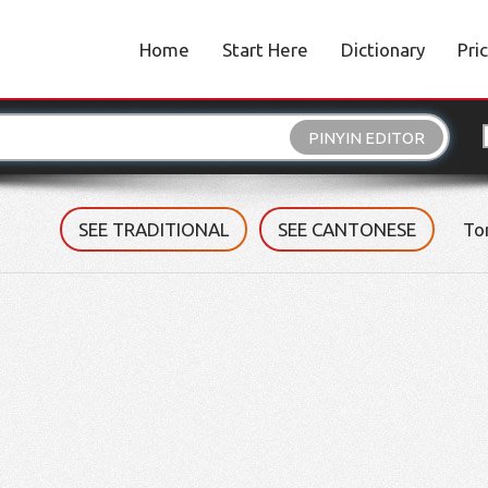
Home
Start Here
Dictionary
Pri
PINYIN EDITOR
SEE TRADITIONAL
SEE CANTONESE
To