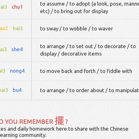
to assume / to adopt (a look, pose, mann
ai3
chu1
etc) / to bring out for display
ao2
bai3
to sway / to wobble / to waver
to arrange / to set out / to decorate / to
ai3
she4
display / decorative items
ai3
nong4
to move back and forth / to fiddle with
bai3
bu4
to arrange / to order about / to manipula
擺
O YOU REMEMBER
?
es and daily homework here to share with the Chinese
learning community.