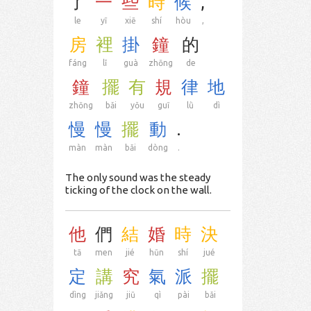
了
一
些
時
候
,
le
yī
xiē
shí
hòu
,
房
裡
掛
鐘
的
fáng
lǐ
guà
zhōng
de
鐘
擺
有
規
律
地
zhōng
bǎi
yǒu
guī
lǜ
dì
慢
慢
擺
動
.
màn
màn
bǎi
dòng
.
The only sound was the steady
ticking of the clock on the wall.
他
們
結
婚
時
決
tā
men
jié
hūn
shí
jué
定
講
究
氣
派
擺
dìng
jiǎng
jiū
qì
pài
bǎi