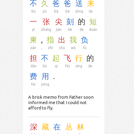
不
久
爸
爸
送
来
bù
jiǔ
bà
bà
sòng
lái
一
张
尖
刻
的
短
yī
zhāng
jiān
kè
de
duǎn
柬
,
指
出
我
负
jiǎn
,
zhǐ
chū
wǒ
fù
担
不
起
飞
行
的
dān
bù
qǐ
fēi
xíng
de
费
用
.
feì
yòng
.
A brisk memo from Father soon
informed me that I could not
afford to fly.
深
藏
在
丛
林