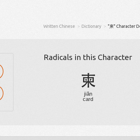
Written Chinese
Dictionary
"柬" Character D
Radicals in this Character
柬
jiǎn
card