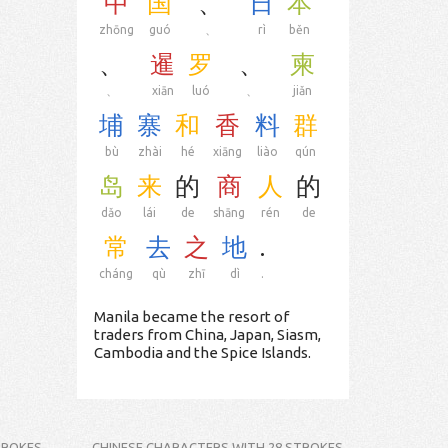
中
国
、
日
本
zhōng
guó
、
rì
běn
、
暹
罗
、
柬
、
xiān
luó
、
jiǎn
埔
寨
和
香
料
群
bù
zhài
hé
xiāng
liào
qún
岛
来
的
商
人
的
dǎo
lái
de
shāng
rén
de
常
去
之
地
.
cháng
qù
zhī
dì
.
Manila became the resort of
traders from China, Japan, Siasm,
Cambodia and the Spice Islands.
TROKES
CHINESE CHARACTERS WITH 28 STROKES