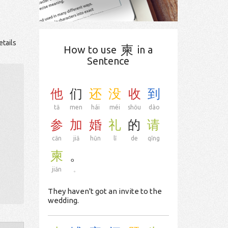
etails
柬
How to use
in a
Sentence
他
们
还
没
收
到
tā
men
hái
méi
shōu
dào
参
加
婚
礼
的
请
cān
jiā
hūn
lǐ
de
qǐng
柬
。
jiǎn
。
They haven't got an invite to the
wedding.