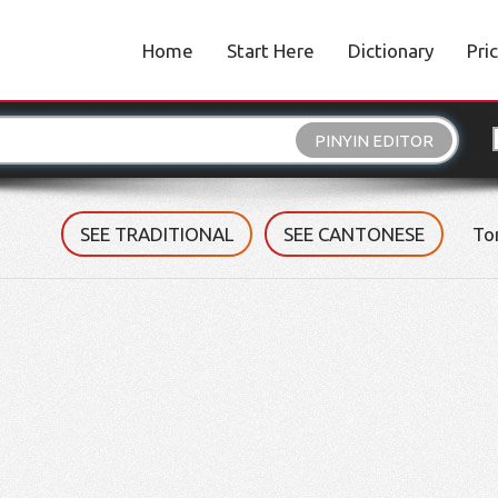
Home
Start Here
Dictionary
Pri
PINYIN EDITOR
SEE TRADITIONAL
SEE CANTONESE
To