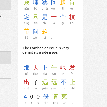
柬
埔
寨
问
题
肯
jiǎn
bù
zhài
wèn
tí
kěn
/
定
只
是
一
个
枝
dìng
zhǐ
shì
yī
gè
zhī
节
问
题
.
jié
wèn
tí
.
The Cambodian issue is very
definitely a side issue.
那
天
下
午
她
发
nà
tiān
xià
wǔ
tā
fā
出
了
远
远
不
止
chū
le
yuǎn
yuǎn
bù
zhǐ
4
0
0
份
请
柬
。
4
0
0
fèn
qǐng
jiǎn
。