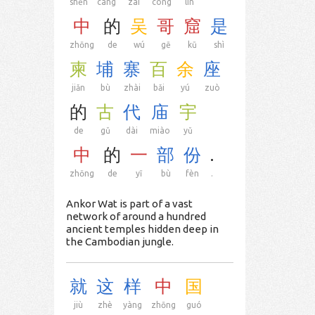
shēn
cáng
zài
cóng
lín
中
的
吴
哥
窟
是
zhōng
de
wú
gē
kū
shì
柬
埔
寨
百
余
座
jiǎn
bù
zhài
bǎi
yú
zuò
的
古
代
庙
宇
de
gǔ
dài
miào
yǔ
中
的
一
部
份
.
zhōng
de
yī
bù
fèn
.
Ankor Wat is part of a vast
network of around a hundred
ancient temples hidden deep in
the Cambodian jungle.
就
这
样
中
国
jiù
zhè
yàng
zhōng
guó