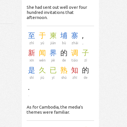
She had sent out well over four
hundred invitations that
afternoon.
至
于
柬
埔
寨
,
zhì
yú
jiǎn
bù
zhài
,
新
闻
界
的
调
子
xīn
wén
jiè
de
tiáo
zǐ
是
久
已
熟
知
的
shì
jiǔ
yǐ
shú
zhī
de
.
.
As for Cambodia, the media's
themes were familiar.