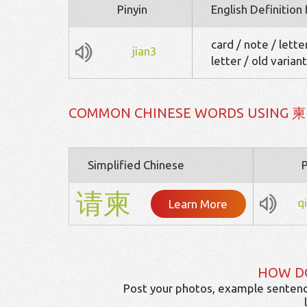
Pinyin
English Definition
card / note / lett
jian3
letter / old varian
COMMON CHINESE WORDS USING 柬
Simplified Chinese
P
请
柬
q
Learn More
HOW D
Post your photos, example sentenc