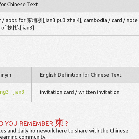
 for Chinese Text
er / abbr. for 柬埔寨[jian3 pu3 zhai4], cambodia / card / note 
t of 揀|拣[jian3]
inyin
English Definition for Chinese Text
ing3
jian3
invitation card / written invitation
柬
O YOU REMEMBER
?
es and daily homework here to share with the Chinese
learning community.