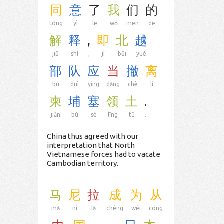
同
意
了
我
们
的
tóng
yì
le
wǒ
men
de
解
释
,
即
北
越
jiě
shì
,
jí
běi
yuè
部
队
应
当
撤
离
bù
duì
yìng
dāng
chè
lí
柬
埔
塞
领
土
.
jiǎn
bù
sè
lǐng
tǔ
.
China thus agreed with our
interpretation that North
Vietnamese forces had to vacate
Cambodian territory.
马
尼
拉
成
为
从
mǎ
ní
lā
chéng
wéi
cóng