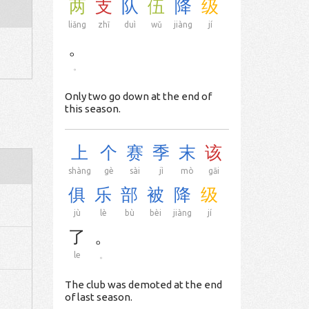
两
支
队
伍
降
级
liǎng
zhī
duì
wǔ
jiàng
jí
。
。
Only two go down at the end of
this season.
上
个
赛
季
末
该
shàng
gè
sài
jì
mò
gāi
俱
乐
部
被
降
级
jù
lè
bù
bèi
jiàng
jí
了
。
le
。
The club was demoted at the end
of last season.