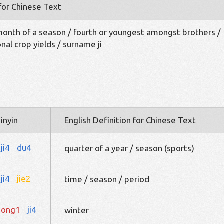
 for Chinese Text
month of a season / fourth or youngest amongst brothers /
onal crop yields / surname ji
inyin
English Definition for Chinese Text
ji4
du4
quarter of a year / season (sports)
ji4
jie2
time / season / period
dong1
ji4
winter