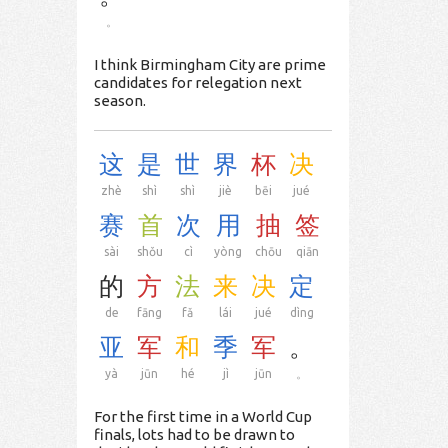
。
I think Birmingham City are prime
candidates for relegation next
season.
这
是
世
界
杯
决
zhè
shì
shì
jiè
bēi
jué
赛
首
次
用
抽
签
sài
shǒu
cì
yòng
chōu
qiān
的
方
法
来
决
定
de
fāng
fǎ
lái
jué
dìng
亚
军
和
季
军
。
yà
jūn
hé
jì
jūn
。
For the first time in a World Cup
finals, lots had to be drawn to