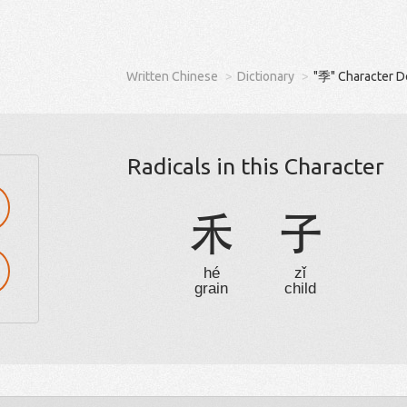
Written Chinese
Dictionary
"季" Character D
Radicals in this Character
禾
子
hé
zǐ
grain
child