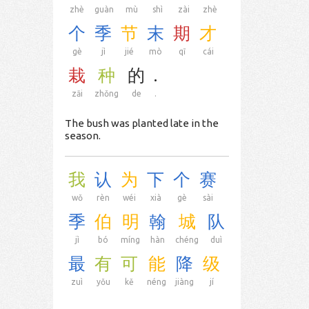
zhè
guàn
mù
shì
zài
zhè
个
季
节
末
期
才
gè
jì
jié
mò
qī
cái
栽
种
的
.
zāi
zhǒng
de
.
The bush was planted late in the
season.
我
认
为
下
个
赛
wǒ
rèn
wéi
xià
gè
sài
季
伯
明
翰
城
队
jì
bó
míng
hàn
chéng
duì
最
有
可
能
降
级
zuì
yǒu
kě
néng
jiàng
jí
。