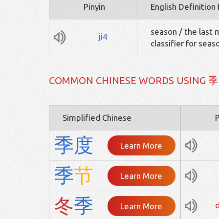
Pinyin
English Definition
season / the last 
ji4
classifier for seas
COMMON CHINESE WORDS USING 季
Simplified Chinese
P
季
度
Learn More
季
节
Learn More
冬
季
Learn More