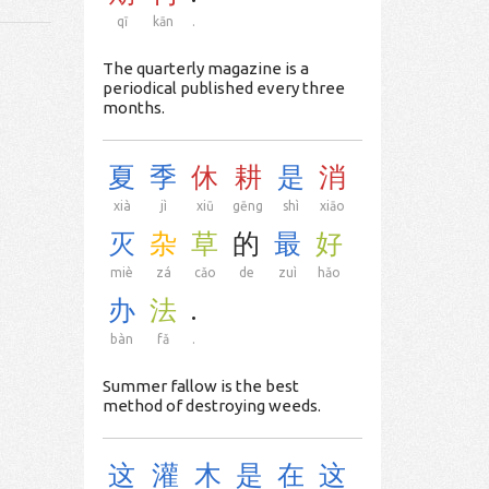
qī
kān
.
The quarterly magazine is a
periodical published every three
months.
夏
季
休
耕
是
消
xià
jì
xiū
gēng
shì
xiāo
灭
杂
草
的
最
好
miè
zá
cǎo
de
zuì
hǎo
办
法
.
bàn
fǎ
.
Summer fallow is the best
method of destroying weeds.
这
灌
木
是
在
这