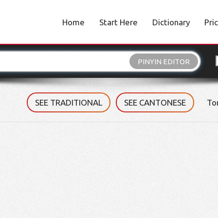
Home
Start Here
Dictionary
Pri
PINYIN EDITOR
SEE TRADITIONAL
SEE CANTONESE
To