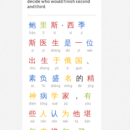
decide who would finish second
and third.
鲍
里
斯
·
西
季
bào
lǐ
sī
·
xī
jì
斯
医
生
是
一
位
sī
yī
shēng
shì
yī
wèi
出
生
于
俄
国
、
chū
shēng
yú
é
guó
、
素
负
盛
名
的
精
sù
fù
shèng
míng
de
jīng
神
病
学
家
，
有
shén
bìng
xué
jiā
，
yǒu
些
人
认
为
他
堪
xiē
rén
rèn
wéi
tā
kān