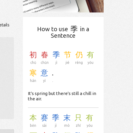
etails
季
How to use
in a
Sentence
初
春
季
节
仍
有
chū
chūn
jì
jié
réng
yǒu
寒
意
.
hán
yì
.
It's spring but there's still a chill in
the air.
本
赛
季
末
只
有
běn
sài
jì
mò
zhǐ
yǒu