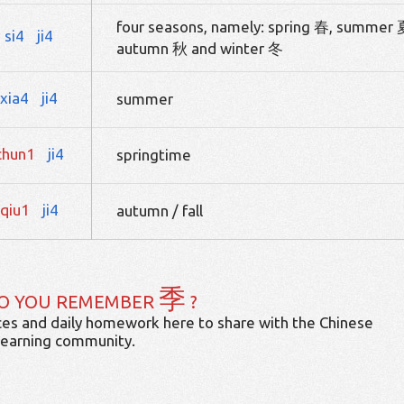
four seasons, namely: spring 春, summer 
si4
ji4
autumn 秋 and winter 冬
xia4
ji4
summer
chun1
ji4
springtime
qiu1
ji4
autumn / fall
季
O YOU REMEMBER
?
es and daily homework here to share with the Chinese
learning community.