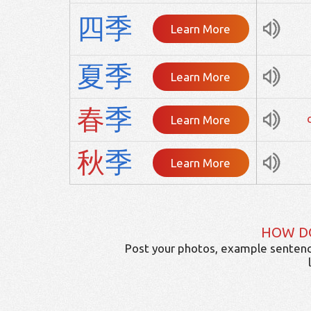
四
季
Learn More
夏
季
Learn More
春
季
Learn More
秋
季
Learn More
HOW D
Post your photos, example sentenc