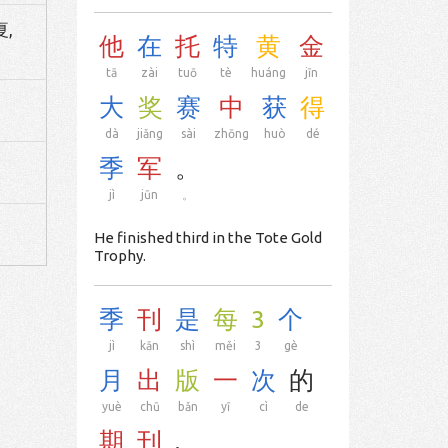
夏,
他
在
托
特
黄
金
tā
zài
tuō
tè
huáng
jīn
大
奖
赛
中
获
得
dà
jiǎng
sài
zhōng
huò
dé
季
军
。
jì
jūn
。
He finished third in the Tote Gold
Trophy.
季
刊
是
每
3
个
jì
kān
shì
měi
3
gè
月
出
版
一
次
的
yuè
chū
bǎn
yī
cì
de
期
刊
.