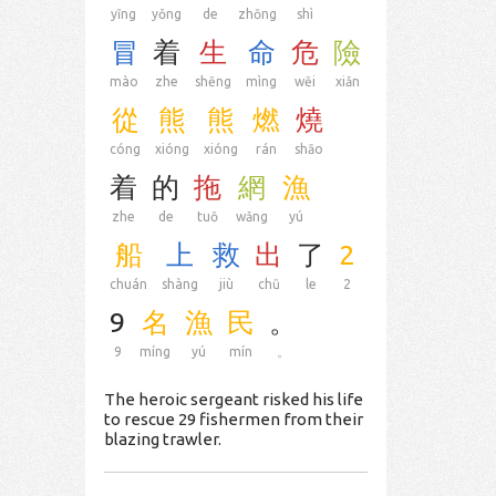
yīng
yǒng
de
zhōng
shì
冒
着
生
命
危
險
mào
zhe
shēng
mìng
wēi
xiǎn
從
熊
熊
燃
燒
cóng
xióng
xióng
rán
shāo
着
的
拖
網
漁
zhe
de
tuō
wǎng
yú
船
上
救
出
了
2
chuán
shàng
jiù
chū
le
2
9
名
漁
民
。
9
míng
yú
mín
。
The heroic sergeant risked his life
to rescue 29 fishermen from their
blazing trawler.