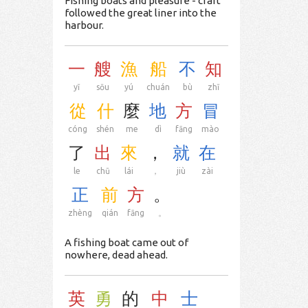
Fishing boats and pleasure - craft
followed the great liner into the
harbour.
一
艘
漁
船
不
知
yī
sōu
yú
chuán
bù
zhī
從
什
麼
地
方
冒
cóng
shén
me
dì
fāng
mào
了
出
來
，
就
在
le
chū
lái
，
jiù
zài
正
前
方
。
zhèng
qián
fāng
。
A fishing boat came out of
nowhere, dead ahead.
英
勇
的
中
士