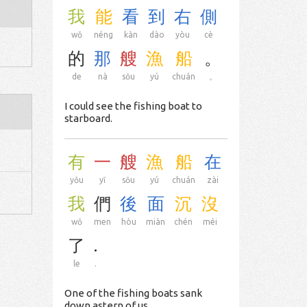
我
能
看
到
右
側
wǒ
néng
kàn
dào
yòu
cè
的
那
艘
漁
船
。
de
nà
sōu
yú
chuán
。
I could see the fishing boat to
starboard.
有
一
艘
漁
船
在
yǒu
yī
sōu
yú
chuán
zài
我
們
後
面
沉
沒
wǒ
men
hòu
miàn
chén
méi
了
.
le
.
One of the fishing boats sank
down astern of us.