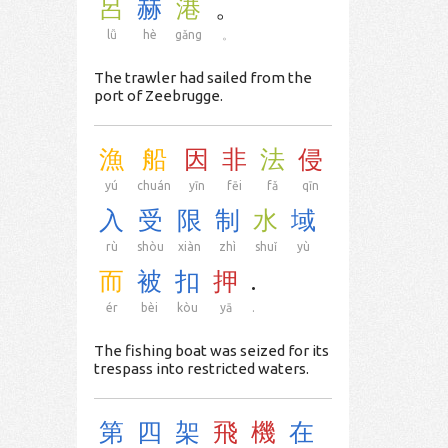
呂
赫
港
。
lǚ
hè
gǎng
。
The trawler had sailed from the
port of Zeebrugge.
漁
船
因
非
法
侵
yú
chuán
yīn
fēi
fǎ
qīn
入
受
限
制
水
域
rù
shòu
xiàn
zhì
shuǐ
yù
而
被
扣
押
.
ér
bèi
kòu
yā
.
The fishing boat was seized for its
trespass into restricted waters.
第
四
架
飛
機
在