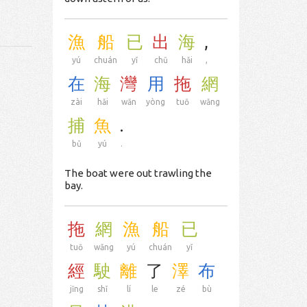
漁
船
已
出
海
,
yú
chuán
yǐ
chū
hǎi
,
在
海
灣
用
拖
網
zài
hǎi
wān
yòng
tuō
wǎng
捕
魚
.
bǔ
yú
.
The boat were out trawling the
bay.
拖
網
漁
船
已
tuō
wǎng
yú
chuán
yǐ
經
駛
離
了
澤
布
jīng
shǐ
lí
le
zé
bù