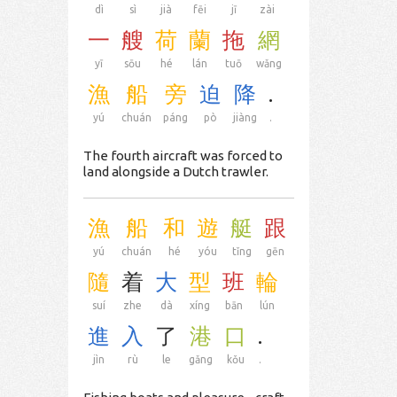
dì
sì
jià
fēi
jī
zài
一
艘
荷
蘭
拖
網
yī
sōu
hé
lán
tuō
wǎng
漁
船
旁
迫
降
.
yú
chuán
páng
pò
jiàng
.
The fourth aircraft was forced to
land alongside a Dutch trawler.
漁
船
和
遊
艇
跟
yú
chuán
hé
yóu
tǐng
gēn
隨
着
大
型
班
輪
suí
zhe
dà
xíng
bān
lún
進
入
了
港
口
.
jìn
rù
le
gǎng
kǒu
.