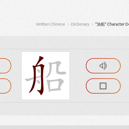
Written Chinese
Dictionary
"漁船" Character De