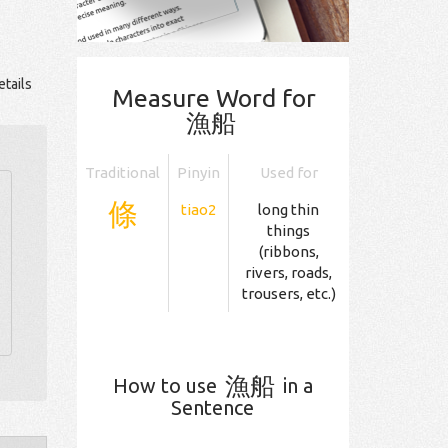
tails
Measure Word for
漁船
Traditional
Pinyin
Used for
條
tiao2
long thin
things
(ribbons,
rivers, roads,
trousers, etc.)
漁船
How to use
in a
Sentence