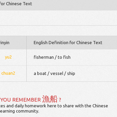
 for Chinese Text
inyin
English Definition for Chinese Text
yu2
fisherman / to fish
chuan2
a boat / vessel / ship
漁船
 YOU REMEMBER
?
es and daily homework here to share with the Chinese
learning community.