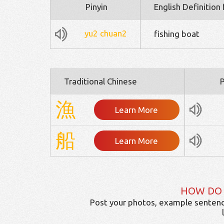
Pinyin
English Definition
yu2
chuan2
fishing boat
Traditional Chinese
P
漁
Learn More
船
Learn More
HOW DO
Post your photos, example sentenc