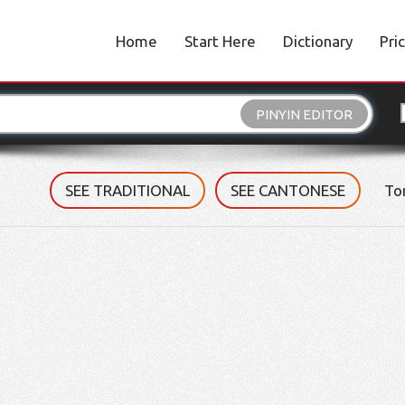
Home
Start Here
Dictionary
Pri
PINYIN EDITOR
SEE TRADITIONAL
SEE CANTONESE
To