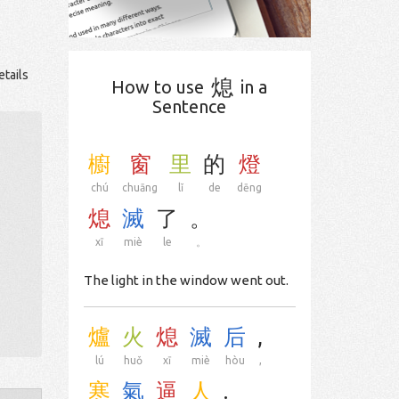
etails
熄
How to use
in a
Sentence
櫥
窗
里
的
燈
chú
chuāng
lǐ
de
dēng
熄
滅
了
。
xī
miè
le
。
The light in the window went out.
爐
火
熄
滅
后
,
lú
huǒ
xī
miè
hòu
,
寒
氣
逼
人
.