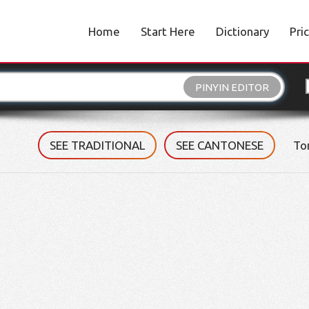
Home
Start Here
Dictionary
Pri
PINYIN EDITOR
SEE TRADITIONAL
SEE CANTONESE
To