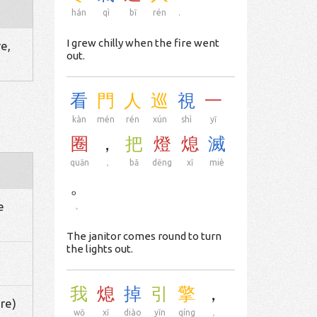
hán
qì
bī
rén
.
I grew chilly when the fire went
re,
out.
看
門
人
巡
視
一
kàn
mén
rén
xún
shì
yī
圈
，
把
燈
熄
滅
quān
，
bǎ
dēng
xī
miè
。
e
。
The janitor comes round to turn
the lights out.
我
熄
掉
引
擎
，
ire)
wǒ
xī
diào
yǐn
qíng
，