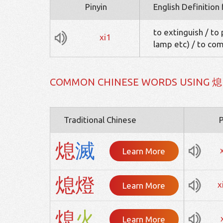
Pinyin
English Definition
to extinguish / to 
xi1
lamp etc) / to come
COMMON CHINESE WORDS USING 熄
Traditional Chinese
P
熄
滅
Learn More
熄
燈
x
Learn More
熄
火
Learn More