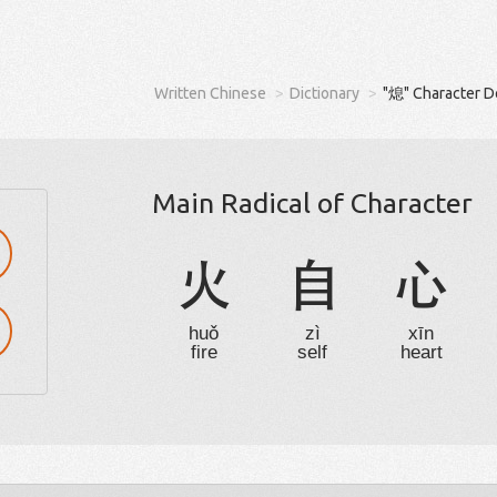
Written Chinese
Dictionary
"熄" Character D
Main Radical of Character
火
自
心
huǒ
zì
xīn
fire
self
heart