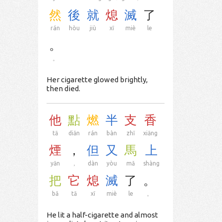
然
後
就
熄
滅
了
rán
hòu
jiù
xī
miè
le
。
。
Her cigarette glowed brightly,
then died.
他
點
燃
半
支
香
tā
diǎn
rán
bàn
zhī
xiāng
煙
，
但
又
馬
上
yān
，
dàn
yòu
mǎ
shàng
把
它
熄
滅
了
。
bǎ
tā
xī
miè
le
。
He lit a half-cigarette and almost