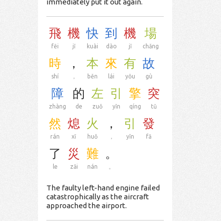
immediately put it out again.
飛
機
快
到
機
場
fēi
jī
kuài
dào
jī
chǎng
時
，
本
來
有
故
shí
，
běn
lái
yǒu
gù
障
的
左
引
擎
突
zhàng
de
zuǒ
yǐn
qíng
tū
然
熄
火
，
引
發
rán
xī
huǒ
，
yǐn
fā
了
災
難
。
le
zāi
nán
。
The faulty left-hand engine failed
catastrophically as the aircraft
approached the airport.