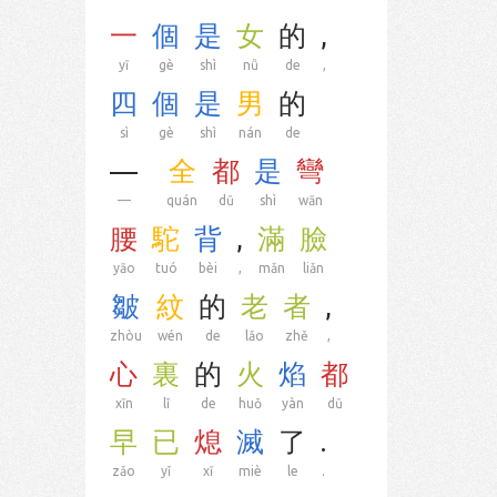
一
個
是
女
的
,
yī
gè
shì
nǚ
de
,
四
個
是
男
的
sì
gè
shì
nán
de
—
全
都
是
彎
—
quán
dū
shì
wān
腰
駝
背
,
滿
臉
yāo
tuó
bèi
,
mǎn
liǎn
皺
紋
的
老
者
,
zhòu
wén
de
lǎo
zhě
,
心
裏
的
火
焰
都
xīn
lǐ
de
huǒ
yàn
dū
早
已
熄
滅
了
.
zǎo
yǐ
xī
miè
le
.