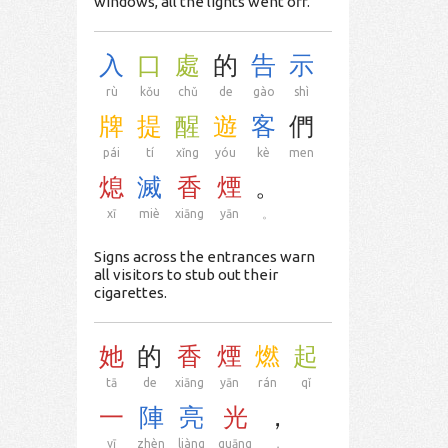
windows, all the lights went off.
入
口
處
的
告
示
rù
kǒu
chǔ
de
gào
shì
牌
提
醒
遊
客
們
pái
tí
xǐng
yóu
kè
men
熄
滅
香
煙
。
xī
miè
xiāng
yān
。
Signs across the entrances warn
all visitors to stub out their
cigarettes.
她
的
香
煙
燃
起
tā
de
xiāng
yān
rán
qǐ
一
陣
亮
光
，
yī
zhèn
liàng
guāng
，