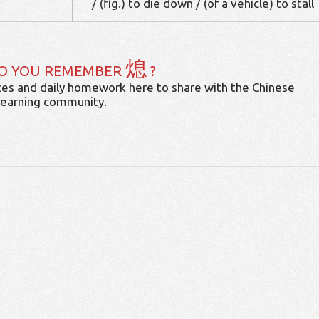
/ (fig.) to die down / (of a vehicle) to stall
熄
O YOU REMEMBER
?
es and daily homework here to share with the Chinese
learning community.