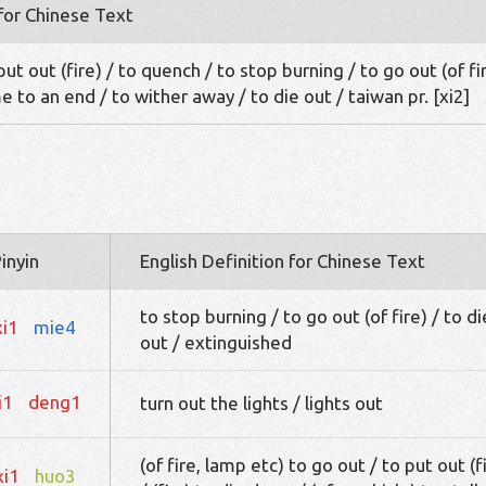
 for Chinese Text
put out (fire) / to quench / to stop burning / to go out (of fi
 to an end / to wither away / to die out / taiwan pr. [xi2]
inyin
English Definition for Chinese Text
to stop burning / to go out (of fire) / to di
xi1
mie4
out / extinguished
i1
deng1
turn out the lights / lights out
(of fire, lamp etc) to go out / to put out (f
xi1
huo3