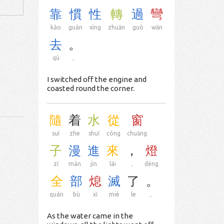
靠
慣
性
轉
過
彎
kào
guàn
xìng
zhuǎn
guò
wān
去
。
qù
。
I switched off the engine and
coasted round the corner.
隨
着
水
從
窗
suí
zhe
shuǐ
cóng
chuāng
子
漫
進
來
，
燈
zǐ
màn
jìn
lái
，
dēng
全
部
熄
滅
了
。
quán
bù
xī
miè
le
。
As the water came in the