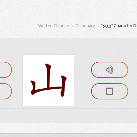
Written Chinese
Dictionary
"火山" Character De