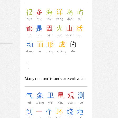
很
多
海
洋
岛
屿
hěn
duō
hǎi
yáng
dǎo
yǔ
都
是
因
火
山
活
dū
shì
yīn
huǒ
shān
huó
动
而
形
成
的
dòng
ér
xíng
chéng
de
。
。
Many oceanic islands are volcanic.
气
象
卫
星
观
测
qì
xiàng
weì
xīng
guān
cè
到
一
个
环
绕
地