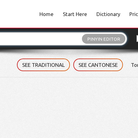
Home
Start Here
Dictionary
Pri
PINYIN EDITOR
SEE TRADITIONAL
SEE CANTONESE
To