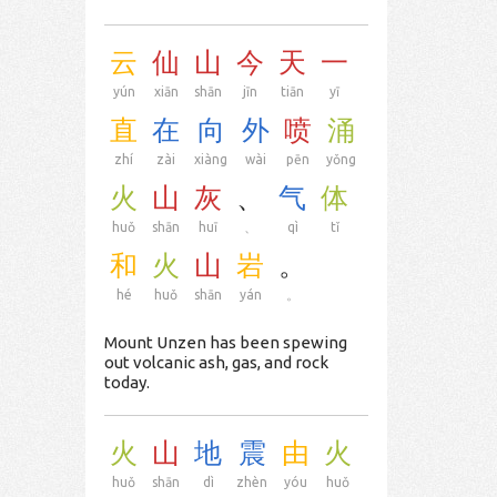
云
仙
山
今
天
一
yún
xiān
shān
jīn
tiān
yī
直
在
向
外
喷
涌
zhí
zài
xiàng
wài
pēn
yǒng
火
山
灰
、
气
体
huǒ
shān
huī
、
qì
tǐ
和
火
山
岩
。
hé
huǒ
shān
yán
。
Mount Unzen has been spewing
out volcanic ash, gas, and rock
today.
火
山
地
震
由
火
huǒ
shān
dì
zhèn
yóu
huǒ