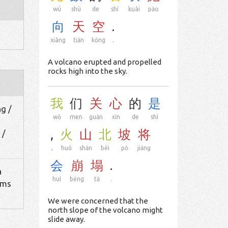
wú
shù
de
shí
kuài
pāo
向
天
空
.
xiàng
tiān
kōng
.
A volcano erupted and propelled
rocks high into the sky.
我
们
关
心
的
是
ng /
wǒ
men
guān
xīn
de
shì
,
火
山
北
坡
将
 /
,
huǒ
shān
běi
pō
jiāng
会
崩
塌
.
a
huì
bēng
tā
.
rms
We were concerned that the
north slope of the volcano might
slide away.