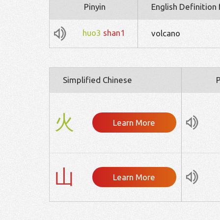
Pinyin
English Definition
huo3
shan1
volcano
Simplified Chinese
P
火
Learn More
山
Learn More