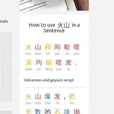
tails
火山
How to use
in a
Sentence
火
山
和
间
歇
喷
huǒ
shān
hé
jiān
xiē
pēn
泉
均
能
喷
发
.
quán
jūn
néng
pēn
fā
.
Volcanoes and geysers erupt.
火
山
爆
发
,
把
huǒ
shān
bào
fā
,
bǎ
无
数
的
石
块
抛