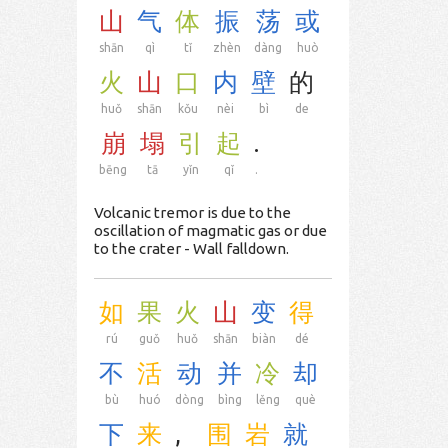
山
气
体
振
荡
或
shān
qì
tǐ
zhèn
dàng
huò
火
山
口
内
壁
的
huǒ
shān
kǒu
nèi
bì
de
崩
塌
引
起
.
bēng
tā
yǐn
qǐ
.
Volcanic tremor is due to the
oscillation of magmatic gas or due
to the crater - Wall falldown.
如
果
火
山
变
得
rú
guǒ
huǒ
shān
biàn
dé
不
活
动
并
冷
却
bù
huó
dòng
bìng
lěng
què
下
来
,
围
岩
就