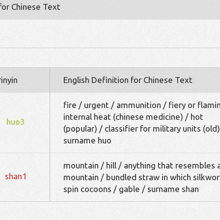
 for Chinese Text
inyin
English Definition for Chinese Text
fire / urgent / ammunition / fiery or flami
internal heat (chinese medicine) / hot
huo3
(popular) / classifier for military units (old)
surname huo
mountain / hill / anything that resembles 
shan1
mountain / bundled straw in which silkwo
spin cocoons / gable / surname shan