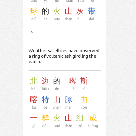
dào
yī
gè
huán
rào
dì
球
的
火
山
灰
带
qiú
de
huǒ
shān
huī
dài
。
。
Weather satellites have observed
a ring of volcanic ash girdling the
earth.
北
边
的
喀
斯
běi
biān
de
kā
sī
喀
特
山
脉
由
kā
tè
shān
mài
yóu
一
群
火
山
组
成
yī
qún
huǒ
shān
zǔ
chéng