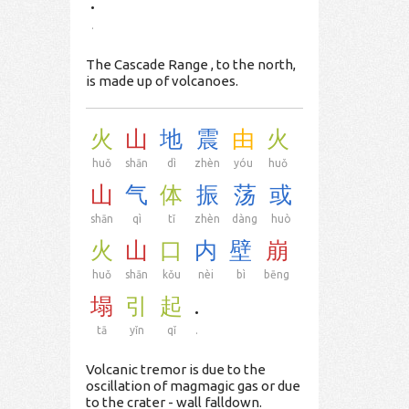
.
.
The Cascade Range , to the north,
is made up of volcanoes.
火
山
地
震
由
火
huǒ
shān
dì
zhèn
yóu
huǒ
山
气
体
振
荡
或
shān
qì
tǐ
zhèn
dàng
huò
火
山
口
内
壁
崩
huǒ
shān
kǒu
nèi
bì
bēng
塌
引
起
.
tā
yǐn
qǐ
.
Volcanic tremor is due to the
oscillation of magmagic gas or due
to the crater - wall falldown.