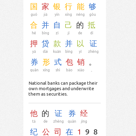
国
家
银
行
能
够
guó
jiā
yín
xíng
néng
gòu
合
并
自
己
的
抵
hé
bìng
zì
jǐ
de
dǐ
押
贷
款
并
以
证
yā
dài
kuǎn
bìng
yǐ
zhèng
券
形
式
包
销
。
quàn
xíng
shì
bāo
xiāo
。
National banks can package their
own mortgages and underwrite
them as securities.
他
的
证
券
经
tā
de
zhèng
quàn
jīng
纪
公
司
在
1
9
8