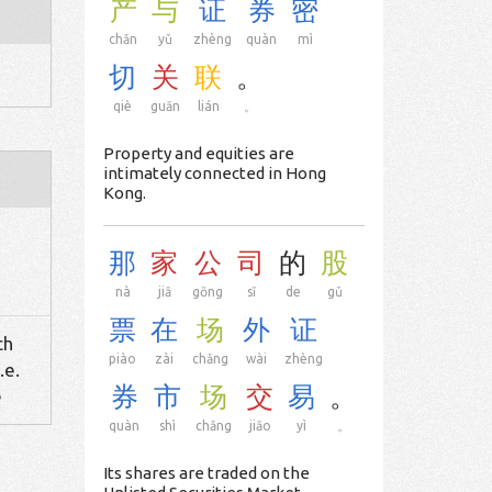
产
与
证
券
密
chǎn
yǔ
zhèng
quàn
mì
切
关
联
。
qiè
guān
lián
。
Property and equities are
intimately connected in Hong
Kong.
那
家
公
司
的
股
nà
jiā
gōng
sī
de
gǔ
票
在
场
外
证
ch
piào
zài
chǎng
wài
zhèng
.e.
券
市
场
交
易
。
e
quàn
shì
chǎng
jiāo
yì
。
Its shares are traded on the