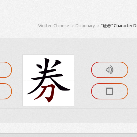
Written Chinese
Dictionary
"证券" Character De