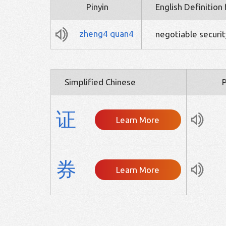
Pinyin
English Definition
zheng4
quan4
negotiable security
Simplified Chinese
P
证
Learn More
券
Learn More