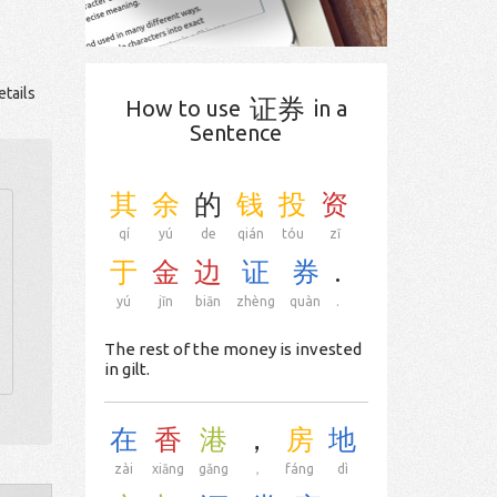
tails
证券
How to use
in a
Sentence
其
余
的
钱
投
资
qí
yú
de
qián
tóu
zī
于
金
边
证
券
.
yú
jīn
biān
zhèng
quàn
.
The rest of the money is invested
in gilt.
在
香
港
，
房
地
zài
xiāng
gǎng
，
fáng
dì