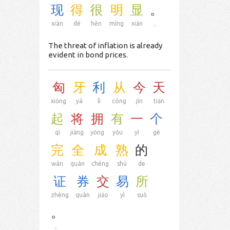
现
得
很
明
显
。
xiàn
dé
hěn
míng
xiǎn
。
The threat of inflation is already
evident in bond prices.
匈
牙
利
从
今
天
xiōng
yá
lì
cóng
jīn
tiān
起
将
拥
有
一
个
qǐ
jiāng
yōng
yǒu
yī
gè
完
全
成
熟
的
wán
quán
chéng
shú
de
证
券
交
易
所
zhèng
quàn
jiāo
yì
suǒ
。
。