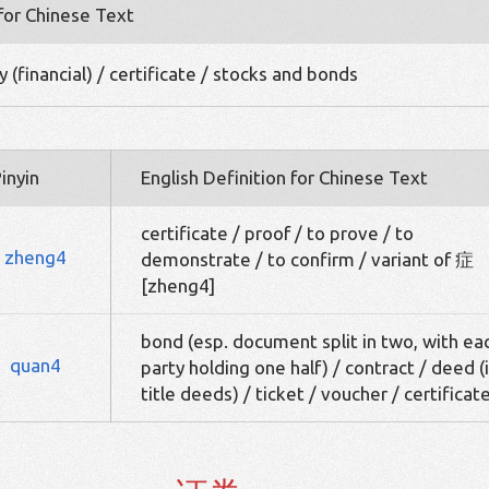
 for Chinese Text
 (financial) / certificate / stocks and bonds
inyin
English Definition for Chinese Text
certificate / proof / to prove / to
zheng4
demonstrate / to confirm / variant of 症
[zheng4]
bond (esp. document split in two, with ea
quan4
party holding one half) / contract / deed (i
title deeds) / ticket / voucher / certificat