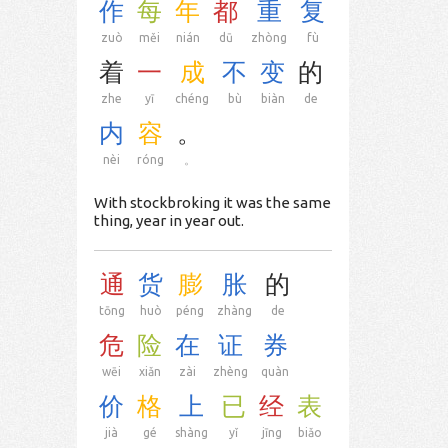
作
每
年
都
重
复
zuò
měi
nián
dū
zhòng
fù
着
一
成
不
变
的
zhe
yī
chéng
bù
biàn
de
内
容
。
nèi
róng
。
With stockbroking it was the same
thing, year in year out.
通
货
膨
胀
的
tōng
huò
péng
zhàng
de
危
险
在
证
券
wēi
xiǎn
zài
zhèng
quàn
价
格
上
已
经
表
jià
gé
shàng
yǐ
jīng
biǎo