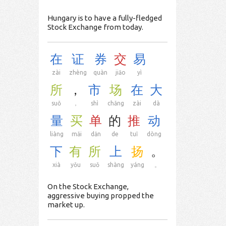
Hungary is to have a fully-fledged
Stock Exchange from today.
在
证
券
交
易
zài
zhèng
quàn
jiāo
yì
所
，
市
场
在
大
suǒ
，
shì
chǎng
zài
dà
量
买
单
的
推
动
liàng
mǎi
dān
de
tuī
dòng
下
有
所
上
扬
。
xià
yǒu
suǒ
shàng
yáng
。
On the Stock Exchange,
aggressive buying propped the
market up.