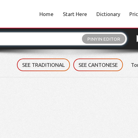
Home
Start Here
Dictionary
Pri
PINYIN EDITOR
SEE TRADITIONAL
SEE CANTONESE
To