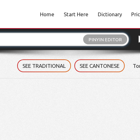
Home
Start Here
Dictionary
Pri
PINYIN EDITOR
SEE TRADITIONAL
SEE CANTONESE
To