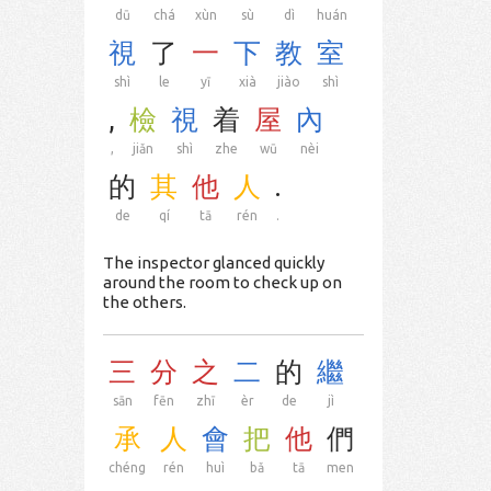
dū
chá
xùn
sù
dì
huán
視
了
一
下
教
室
shì
le
yī
xià
jiào
shì
,
檢
視
着
屋
內
,
jiǎn
shì
zhe
wū
nèi
的
其
他
人
.
de
qí
tā
rén
.
The inspector glanced quickly
around the room to check up on
the others.
三
分
之
二
的
繼
sān
fēn
zhī
èr
de
jì
承
人
會
把
他
們
chéng
rén
huì
bǎ
tā
men