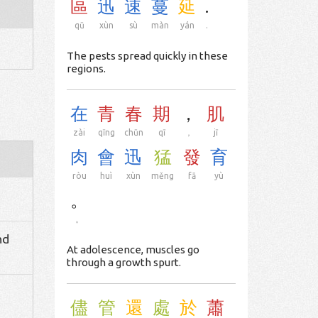
區
迅
速
蔓
延
.
qū
xùn
sù
màn
yán
.
The pests spread quickly in these
regions.
在
青
春
期
，
肌
zài
qīng
chūn
qī
，
jī
肉
會
迅
猛
發
育
ròu
huì
xùn
měng
fā
yù
。
。
nd
At adolescence, muscles go
through a growth spurt.
儘
管
還
處
於
蕭