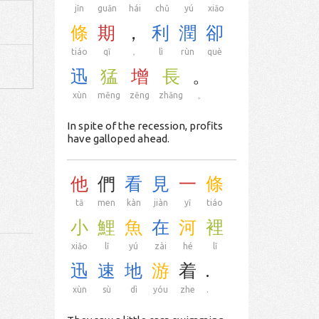
jǐn
guǎn
hái
chǔ
yú
xiāo
條
期
，
利
潤
卻
tiáo
qī
，
lì
rùn
què
迅
猛
增
長
。
xùn
měng
zēng
zhǎng
。
In spite of the recession, profits
have galloped ahead.
他
們
看
見
一
條
tā
men
kàn
jiàn
yī
tiáo
小
鯉
魚
在
河
裡
xiǎo
lǐ
yú
zài
hé
lǐ
迅
速
地
游
着
.
xùn
sù
dì
yóu
zhe
.