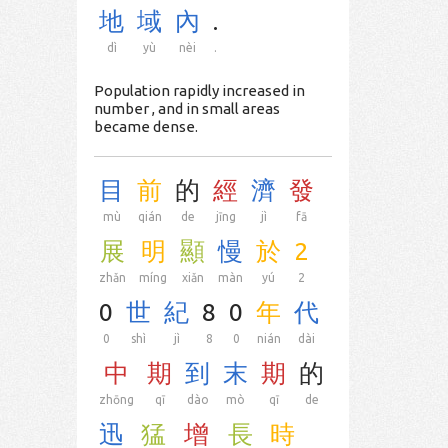
地
域
內
.
dì
yù
nèi
.
Population rapidly increased in
number , and in small areas
became dense.
目
前
的
經
濟
發
mù
qián
de
jīng
jì
fā
展
明
顯
慢
於
2
zhǎn
míng
xiǎn
màn
yú
2
0
世
紀
8
0
年
代
0
shì
jì
8
0
nián
dài
中
期
到
末
期
的
zhōng
qī
dào
mò
qī
de
迅
猛
增
長
時