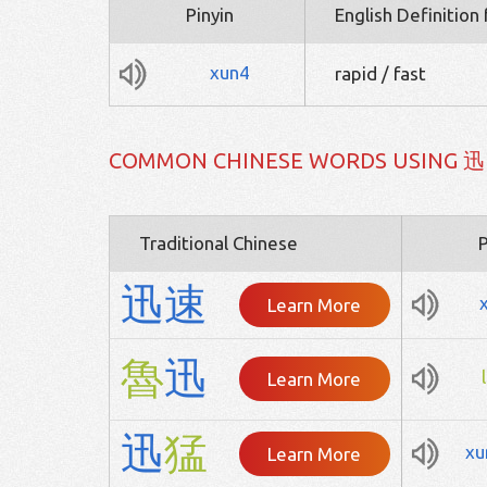
Pinyin
English Definition
xun4
rapid / fast
COMMON CHINESE WORDS USING 迅
Traditional Chinese
P
迅
速
Learn More
魯
迅
Learn More
迅
猛
xu
Learn More