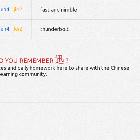
xun4
jie2
fast and nimble
xun4
lei2
thunderbolt
迅
O YOU REMEMBER
?
es and daily homework here to share with the Chinese
learning community.