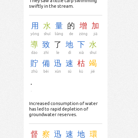
They saw a little carp swimming
swiftly in the stream.
用
水
量
的
增
加
yòng
shuǐ
liàng
de
zēng
jiā
導
致
了
地
下
水
dǎo
zhì
le
dì
xià
shuǐ
貯
備
迅
速
枯
竭
zhù
bèi
xùn
sù
kū
jié
.
.
Increased consumption of water
has led to rapid depletion of
groundwater reserves.
督
察
迅
速
地
環