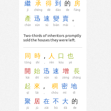
繼
承
得
到
的
房
jì
chéng
dé
dào
de
fáng
產
迅
速
變
賣
。
chǎn
xùn
sù
biàn
mài
。
Two-thirds of inheritors promptly
sold the houses they were left.
同
時
,
人
口
也
tóng
shí
,
rén
kǒu
yě
開
始
迅
速
增
長
kāi
shǐ
xùn
sù
zēng
zhǎng
起
來
,
稠
密
地
qǐ
lái
,
chóu
mì
dì
聚
居
在
不
大
的
jù
jū
zài
bù
dà
de