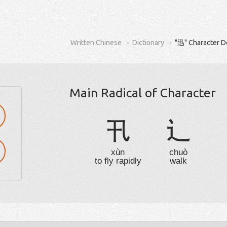
Written Chinese
Dictionary
"迅" Character D
Main Radical of Character
卂
辶
xùn
chuò
to fly rapidly
walk