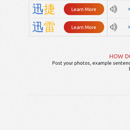
迅
捷
Learn More
迅
雷
Learn More
HOW D
Post your photos, example sentenc