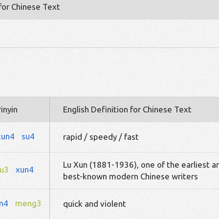
 for Chinese Text
inyin
English Definition for Chinese Text
xun4
su4
rapid / speedy / fast
Lu Xun (1881-1936), one of the earliest a
lu3
xun4
best-known modern Chinese writers
n4
meng3
quick and violent