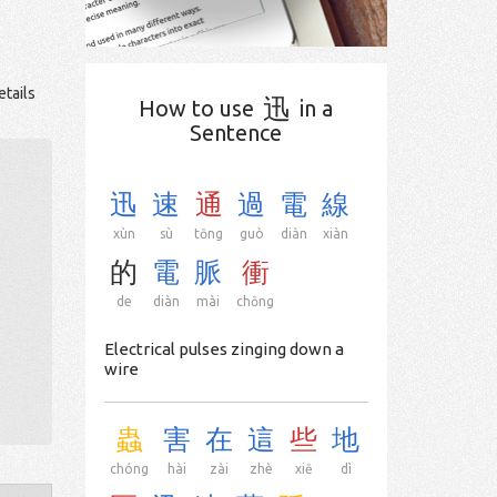
etails
迅
How to use
in a
Sentence
迅
速
通
過
電
線
xùn
sù
tōng
guò
diàn
xiàn
的
電
脈
衝
de
diàn
mài
chōng
Electrical pulses zinging down a
wire
蟲
害
在
這
些
地
chóng
hài
zài
zhè
xiē
dì