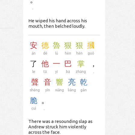
。
He wiped his hand across his
mouth, then belched loudly.
安
德
魯
狠
狠
摑
ān
dé
lǔ
hěn
hěn
guó
了
他
一
巴
掌
，
le
tā
yī
bā
zhǎng
，
聲
音
響
亮
乾
shēng
yīn
xiǎng
liàng
gàn
脆
。
cuì
。
There was a resounding slap as
Andrew struck him violently
across the face.