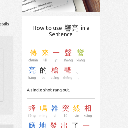
tails
響亮
How to use
in a
Sentence
傳
來
一
聲
響
chuán
lái
yī
shēng
xiǎng
亮
的
槍
聲
。
liàng
de
qiāng
shēng
。
A single shot rang out.
蜂
鳴
器
突
然
相
fēng
míng
qì
tū
rán
xiāng
應
地
發
出
了
一