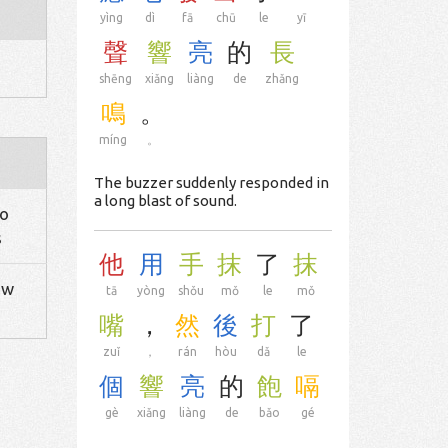
yìng
dì
fā
chū
le
yī
聲
響
亮
的
長
shēng
xiǎng
liàng
de
zhǎng
鳴
。
míng
。
The buzzer suddenly responded in
a long blast of sound.
to
s
他
用
手
抹
了
抹
ow
tā
yòng
shǒu
mǒ
le
mǒ
嘴
，
然
後
打
了
zuǐ
，
rán
hòu
dǎ
le
個
響
亮
的
飽
嗝
gè
xiǎng
liàng
de
bǎo
gé
。