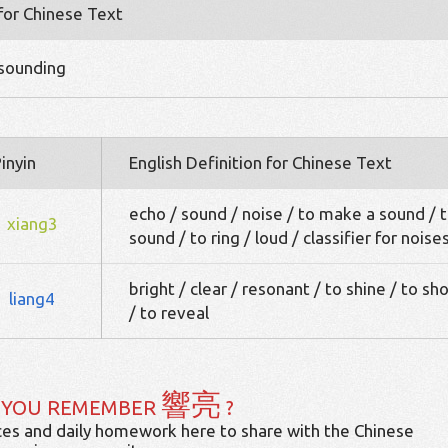
 for Chinese Text
esounding
inyin
English Definition for Chinese Text
echo / sound / noise / to make a sound / 
xiang3
sound / to ring / loud / classifier for noise
bright / clear / resonant / to shine / to sh
liang4
/ to reveal
響亮
 YOU REMEMBER
?
es and daily homework here to share with the Chinese