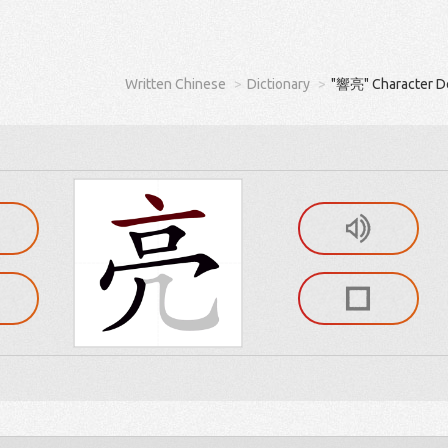
Written Chinese
Dictionary
"響亮" Character De