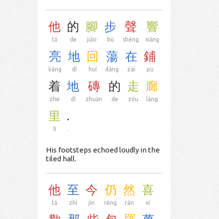
他
的
腳
步
聲
響
tā
de
jiǎo
bù
shēng
xiǎng
亮
地
回
蕩
在
鋪
liàng
dì
huí
dàng
zài
pū
着
地
磚
的
走
廊
zhe
dì
zhuān
de
zǒu
láng
里
.
lǐ
.
His footsteps echoed loudly in the
tiled hall.
他
至
今
仍
然
喜
tā
zhì
jīn
réng
rán
xǐ