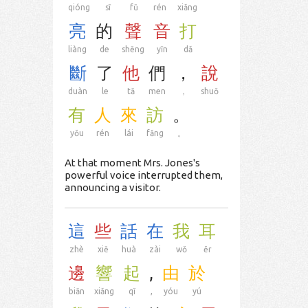
qióng
sī
fū
rén
xiǎng
亮
的
聲
音
打
liàng
de
shēng
yīn
dǎ
斷
了
他
們
，
說
duàn
le
tā
men
，
shuō
有
人
來
訪
。
yǒu
rén
lái
fǎng
。
At that moment Mrs. Jones's
powerful voice interrupted them,
announcing a visitor.
這
些
話
在
我
耳
zhè
xiē
huà
zài
wǒ
ěr
邊
響
起
,
由
於
biān
xiǎng
qǐ
,
yóu
yú