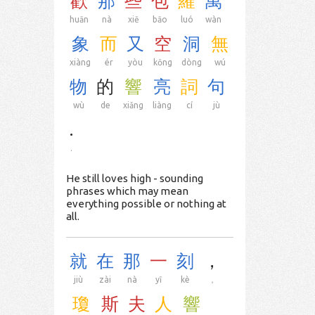
歡
那
些
包
羅
萬
huān
nà
xiē
bāo
luó
wàn
象
而
又
空
洞
無
xiàng
ér
yòu
kōng
dòng
wú
物
的
響
亮
詞
句
wù
de
xiǎng
liàng
cí
jù
.
.
He still loves high - sounding
phrases which may mean
everything possible or nothing at
all.
就
在
那
一
刻
，
jiù
zài
nà
yī
kè
，
瓊
斯
夫
人
響