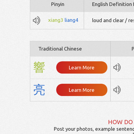
Pinyin
English Definition
xiang3
liang4
loud and clear / r
Traditional Chinese
P
響
Learn More
亮
Learn More
HOW DO
Post your photos, example sentenc