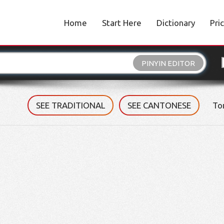
Home
Start Here
Dictionary
Pri
PINYIN EDITOR
SEE TRADITIONAL
SEE CANTONESE
To