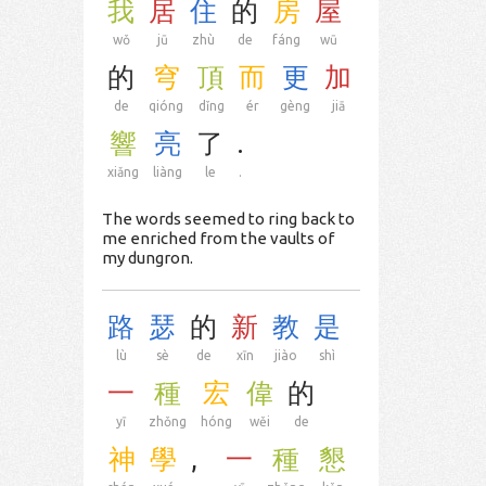
我
居
住
的
房
屋
wǒ
jū
zhù
de
fáng
wū
的
穹
頂
而
更
加
de
qióng
dǐng
ér
gèng
jiā
響
亮
了
.
xiǎng
liàng
le
.
The words seemed to ring back to
me enriched from the vaults of
my dungron.
路
瑟
的
新
教
是
lù
sè
de
xīn
jiào
shì
一
種
宏
偉
的
yī
zhǒng
hóng
wěi
de
神
學
,
一
種
懇