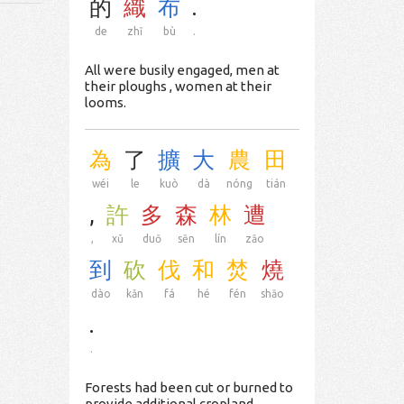
的
織
布
.
de
zhī
bù
.
All were busily engaged, men at
their ploughs , women at their
looms.
為
了
擴
大
農
田
wéi
le
kuò
dà
nóng
tián
,
許
多
森
林
遭
,
xǔ
duō
sēn
lín
zāo
到
砍
伐
和
焚
燒
dào
kǎn
fá
hé
fén
shāo
.
.
Forests had been cut or burned to
provide additional cropland.