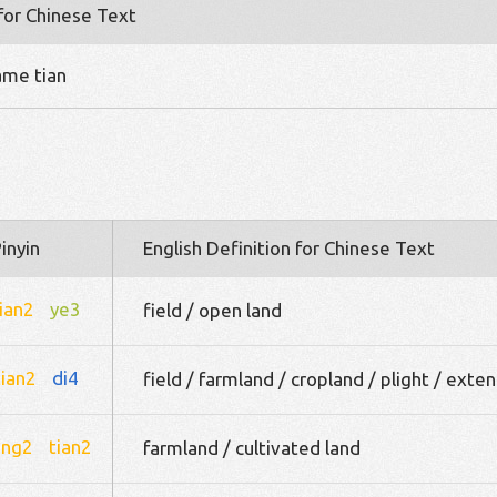
 for Chinese Text
name tian
inyin
English Definition for Chinese Text
ian2
ye3
field / open land
tian2
di4
field / farmland / cropland / plight / exten
ong2
tian2
farmland / cultivated land