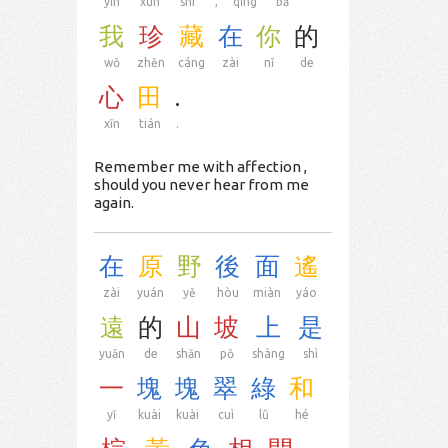
yīn
xùn
shí
,
qǐng
bǎ
我
珍
藏
在
你
的
wǒ
zhēn
cáng
zài
nǐ
de
心
田
.
xīn
tián
.
Remember me with affection ,
should you never hear from me
again.
在
原
野
後
面
遙
zài
yuán
yě
hòu
miàn
yáo
遠
的
山
坡
上
是
yuǎn
de
shān
pō
shàng
shì
一
塊
塊
翠
綠
和
yī
kuài
kuài
cuì
lǜ
hé