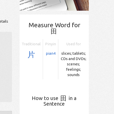
etails
Measure Word for
田
Traditional
Pinyin
Used for
片
pian4
slices; tablets;
CDs and DVDs;
scenes;
feelings;
sounds
田
How to use
in a
Sentence