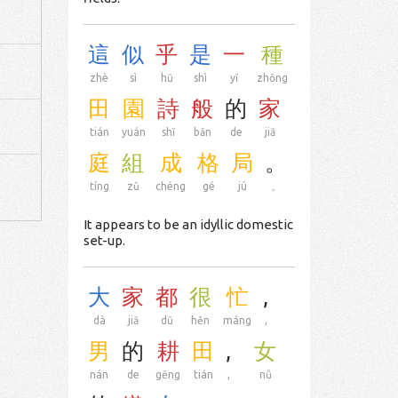
這
似
乎
是
一
種
zhè
sì
hū
shì
yī
zhǒng
田
園
詩
般
的
家
tián
yuán
shī
bān
de
jiā
庭
組
成
格
局
。
tíng
zǔ
chéng
gé
jú
。
It appears to be an idyllic domestic
set-up.
大
家
都
很
忙
,
dà
jiā
dū
hěn
máng
,
男
的
耕
田
,
女
nán
de
gēng
tián
,
nǚ