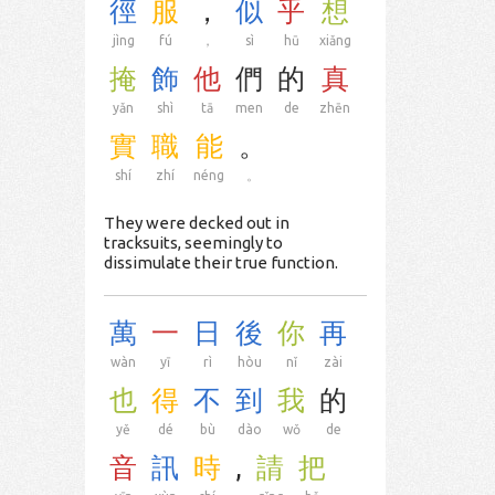
徑
服
，
似
乎
想
jìng
fú
，
sì
hū
xiǎng
掩
飾
他
們
的
真
yǎn
shì
tā
men
de
zhēn
實
職
能
。
shí
zhí
néng
。
They were decked out in
tracksuits, seemingly to
dissimulate their true function.
萬
一
日
後
你
再
wàn
yī
rì
hòu
nǐ
zài
也
得
不
到
我
的
yě
dé
bù
dào
wǒ
de
音
訊
時
,
請
把