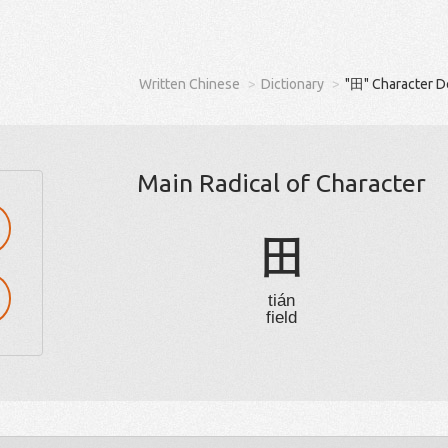
Written Chinese
Dictionary
"田" Character D
Main Radical of Character
田
tián
field