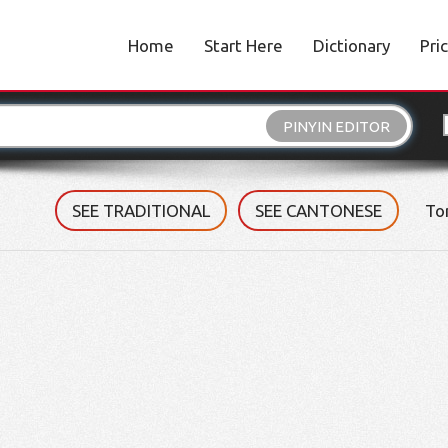
Home
Start Here
Dictionary
Pri
PINYIN EDITOR
SEE TRADITIONAL
SEE CANTONESE
To