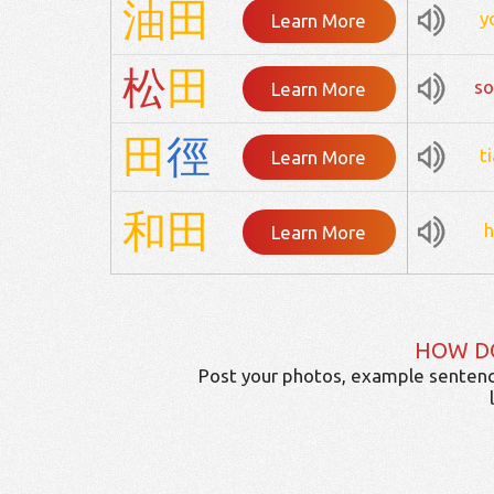
油
田
y
Learn More
松
田
s
Learn More
田
徑
t
Learn More
和
田
Learn More
HOW D
Post your photos, example sentenc