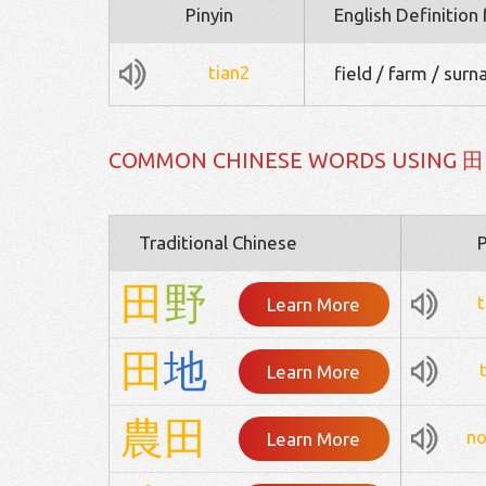
Pinyin
English Definition
tian2
field / farm / sur
COMMON CHINESE WORDS USING 田
Traditional Chinese
P
田
野
t
Learn More
田
地
Learn More
農
田
n
Learn More