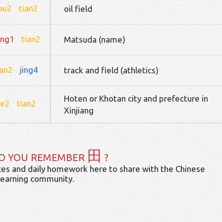
ou2
tian2
oil field
ong1
tian2
Matsuda (name)
ian2
jing4
track and field (athletics)
Hoten or Khotan city and prefecture in
he2
tian2
Xinjiang
田
O YOU REMEMBER
?
es and daily homework here to share with the Chinese
learning community.