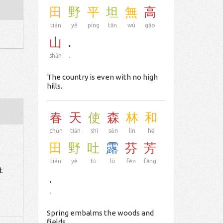
田
野
平
坦
無
高
tián
yě
píng
tǎn
wú
gāo
山
.
shān
.
The country is even with no high
hills.
春
天
使
森
林
和
chūn
tiān
shǐ
sēn
lín
hé
田
野
吐
露
芬
芳
tián
yě
tǔ
lù
fēn
fāng
t
.
.
Spring embalms the woods and
fields.