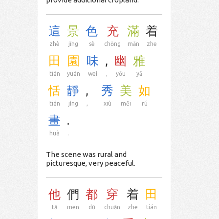
這
景
色
充
滿
着
zhè
jǐng
sè
chōng
mǎn
zhe
田
園
味
,
幽
雅
tián
yuán
weì
,
yōu
yǎ
恬
靜
,
秀
美
如
tián
jìng
,
xiù
měi
rú
畫
.
huà
.
The scene was rural and
picturesque, very peaceful.
他
們
都
穿
着
田
tā
men
dū
chuān
zhe
tián