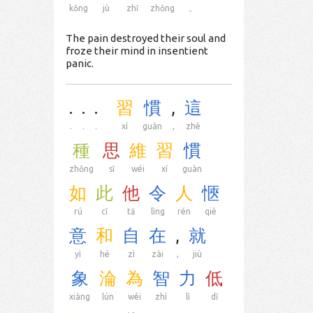
kǒng
jù
zhī
zhōng
。
The pain destroyed their soul and
froze their mind in insentient
panic.
.
.
.
習
慣
,
這
.
.
.
xí
guàn
,
zhè
種
思
維
習
慣
zhǒng
sī
wéi
xí
guàn
如
此
他
令
人
愜
rú
cǐ
tā
lìng
rén
qiè
意
和
自
在
,
就
yì
hé
zì
zài
,
jiù
象
淪
為
智
力
低
xiàng
lún
wéi
zhì
lì
dī