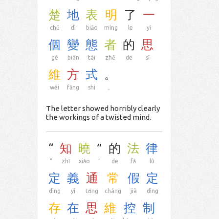
楚
地
表
明
了
一
chǔ
dì
biǎo
míng
le
yī
個
變
態
者
的
思
gè
biàn
tài
zhě
de
sī
維
方
式
。
wéi
fāng
shì
。
The letter showed horribly clearly
the workings of a twisted mind.
“
知
曉
”
的
法
律
“
zhī
xiǎo
”
de
fǎ
lǜ
定
義
通
常
假
定
dìng
yì
tōng
cháng
jià
dìng
存
在
思
維
控
制