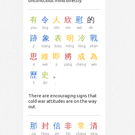
unconscious mind directly.
有
令
人
欣
慰
的
yǒu
lìng
rén
xīn
wèi
de
跡
象
表
明
冷
戰
jì
xiàng
biǎo
míng
lěng
zhàn
思
維
即
將
成
為
sī
wéi
jí
jiāng
chéng
wéi
歷
史
。
lì
shǐ
。
There are encouraging signs that
cold war attitudes are on the way
out.
那
封
信
非
常
清
nà
fēng
xìn
fēi
cháng
qīng