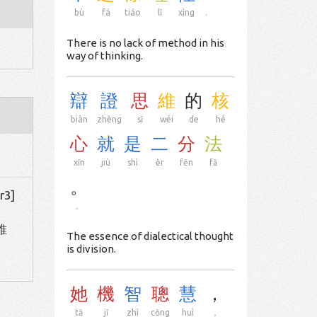
bù
fá
tiáo
lǐ
xìng
.
There is no lack of method in his
way of thinking.
辯
證
思
維
的
核
biàn
zhèng
sī
wéi
de
hé
心
就
是
二
分
法
xīn
jiù
shì
èr
fēn
fǎ
。
r3]
。
 維
The essence of dialectical thought
is division.
她
機
智
聰
慧
，
tā
jī
zhì
cōng
huì
，