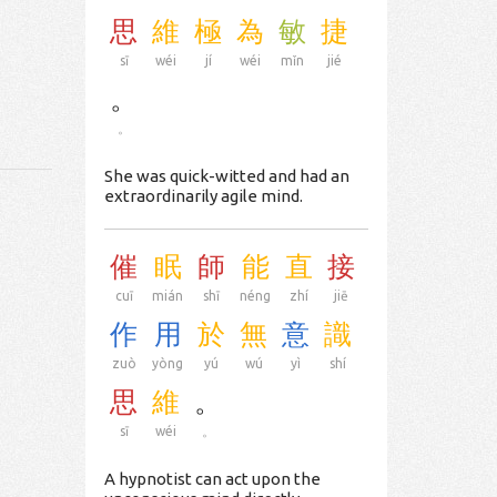
思
維
極
為
敏
捷
sī
wéi
jí
wéi
mǐn
jié
。
。
She was quick-witted and had an
extraordinarily agile mind.
催
眠
師
能
直
接
cuī
mián
shī
néng
zhí
jiē
作
用
於
無
意
識
zuò
yòng
yú
wú
yì
shí
思
維
。
sī
wéi
。
A hypnotist can act upon the