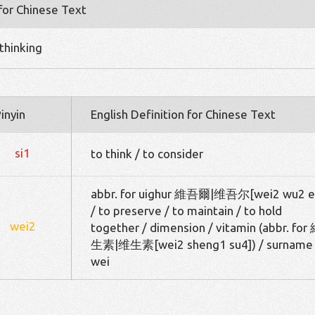
 for Chinese Text
 thinking
inyin
English Definition for Chinese Text
si1
to think / to consider
abbr. for uighur 維吾爾|维吾尔[wei2 wu2 e
/ to preserve / to maintain / to hold
wei2
together / dimension / vitamin (abbr. for
生素|维生素[wei2 sheng1 su4]) / surname
wei