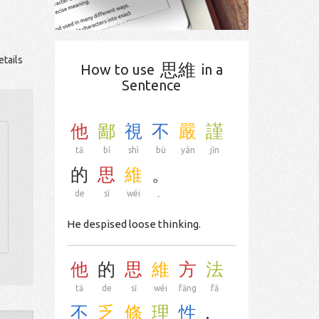
tails
思維
How to use
in a
Sentence
他
鄙
視
不
嚴
謹
tā
bǐ
shì
bù
yán
jǐn
的
思
維
。
de
sī
wéi
。
He despised loose thinking.
他
的
思
維
方
法
tā
de
sī
wéi
fāng
fǎ
不
乏
條
理
性
.