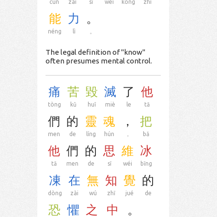
cún
zài
sī
wéi
kòng
zhì
能
力
。
néng
lì
。
The legal definition of "know"
often presumes mental control.
痛
苦
毀
滅
了
他
tòng
kǔ
huǐ
miè
le
tā
們
的
靈
魂
，
把
men
de
líng
hún
，
bǎ
他
們
的
思
維
冰
tā
men
de
sī
wéi
bīng
凍
在
無
知
覺
的
dòng
zài
wú
zhī
jué
de
恐
懼
之
中
。