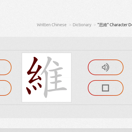
Written Chinese
Dictionary
"思維" Character De