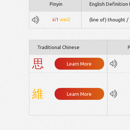
Pinyin
English Definition
si1
wei2
(line of) thought /
Traditional Chinese
P
思
Learn More
維
Learn More