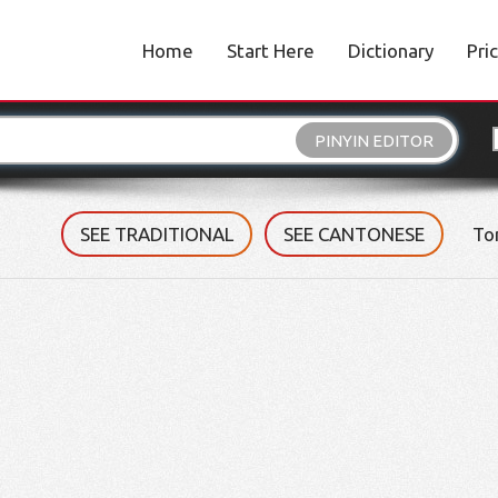
Home
Start Here
Dictionary
Pri
PINYIN EDITOR
SEE TRADITIONAL
SEE CANTONESE
To