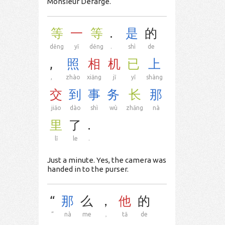
Monsieur Defarge.
等
一
等
.
是
的
děng
yī
děng
.
shì
de
,
照
相
机
已
上
,
zhào
xiāng
jī
yǐ
shàng
交
到
事
务
长
那
jiāo
dào
shì
wù
zhǎng
nà
里
了
.
lǐ
le
.
Just a minute. Yes, the camera was
handed in to the purser.
“
那
么
，
他
的
“
nà
me
，
tā
de