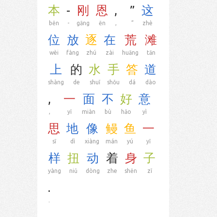
本
-
刚
恩
,
”
这
běn
-
gāng
ēn
,
”
zhè
位
放
逐
在
荒
滩
wèi
fàng
zhú
zài
huāng
tān
上
的
水
手
答
道
shàng
de
shuǐ
shǒu
dá
dào
,
一
面
不
好
意
,
yī
miàn
bù
hǎo
yì
思
地
像
鳗
鱼
一
sī
dì
xiàng
mán
yú
yī
样
扭
动
着
身
子
yàng
niǔ
dòng
zhe
shēn
zǐ
.
.