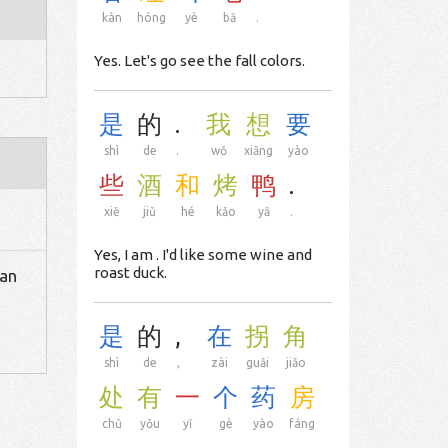
kàn
hóng
yè
bā
.
Yes. Let's go see the fall colors.
是
的
.
我
想
要
shì
de
.
wǒ
xiǎng
yào
些
酒
和
烤
鸭
.
xiē
jiǔ
hé
kǎo
yā
.
Yes, I am . I'd like some wine and
roast duck.
 an
是
的
,
在
拐
角
shì
de
,
zài
guǎi
jiǎo
处
有
一
个
药
房
chǔ
yǒu
yī
gè
yào
fáng