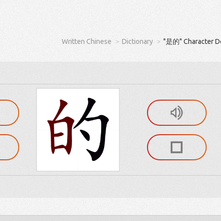
Written Chinese
Dictionary
"是的" Character De