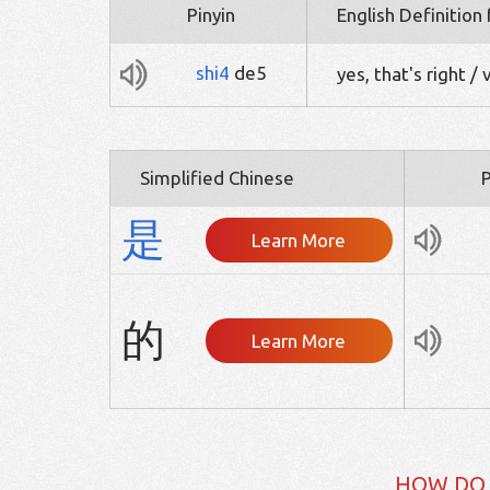
Pinyin
English Definition
shi4
de5
yes, that's right 
Simplified Chinese
P
是
Learn More
的
Learn More
HOW DO