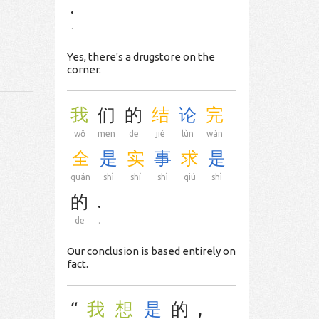
.
.
Yes, there's a drugstore on the
corner.
我
们
的
结
论
完
wǒ
men
de
jié
lùn
wán
全
是
实
事
求
是
quán
shì
shí
shì
qiú
shì
的
.
de
.
Our conclusion is based entirely on
fact.
“
我
想
是
的
,