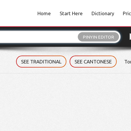
Home
Start Here
Dictionary
Pri
PINYIN EDITOR
SEE TRADITIONAL
SEE CANTONESE
To