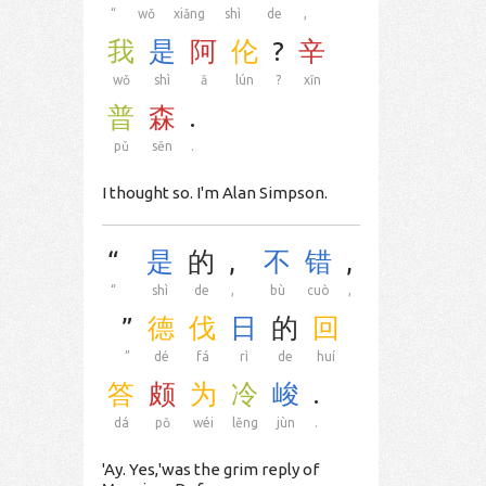
“
wǒ
xiǎng
shì
de
,
我
是
阿
伦
?
辛
wǒ
shì
ā
lún
?
xīn
普
森
.
pǔ
sēn
.
I thought so. I'm Alan Simpson.
“
是
的
,
不
错
,
“
shì
de
,
bù
cuò
,
”
德
伐
日
的
回
”
dé
fá
rì
de
huí
答
颇
为
冷
峻
.
dá
pō
wéi
lěng
jùn
.
'Ay. Yes,'was the grim reply of