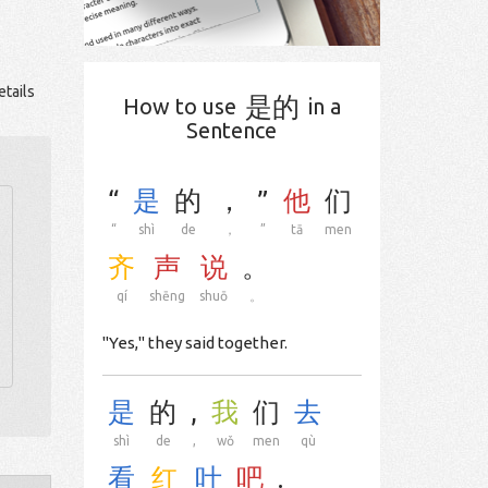
tails
是的
How to use
in a
Sentence
“
是
的
，
”
他
们
“
shì
de
，
”
tā
men
齐
声
说
。
qí
shēng
shuō
。
"Yes," they said together.
是
的
,
我
们
去
shì
de
,
wǒ
men
qù
看
红
叶
吧
.