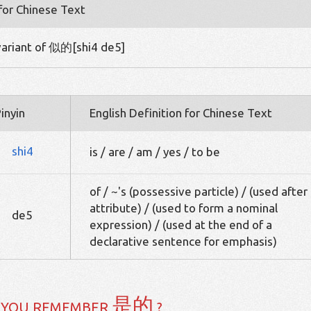
 for Chinese Text
/ variant of 似的[shi4 de5]
inyin
English Definition for Chinese Text
shi4
is / are / am / yes / to be
of / ~'s (possessive particle) / (used after
attribute) / (used to form a nominal
de5
expression) / (used at the end of a
declarative sentence for emphasis)
是的
 YOU REMEMBER
?