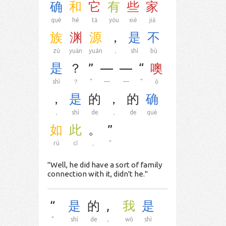
确
和
它
有
些
家
què
hé
tā
yǒu
xiē
jiā
族
渊
源
，
是
不
zú
yuān
yuán
，
shì
bù
是
？
”
—
—
“
噢
shì
？
”
—
—
“
ō​
，
是
的
，
的
确
，
shì
de
，
de
què
如
此
。
”
rú
cǐ
。
”
"Well, he did have a sort of family
connection with it, didn't he."
“
是
的
,
我
是
“
shì
de
,
wǒ
shì