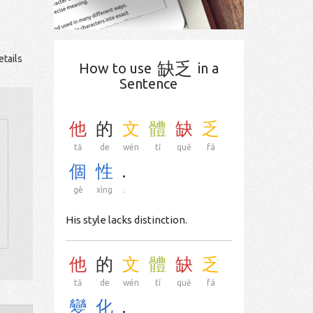
tails
缺乏
How to use
in a
Sentence
他
的
文
體
缺
乏
tā
de
wén
tǐ
quē
fá
個
性
.
gè
xìng
.
His style lacks distinction.
他
的
文
體
缺
乏
tā
de
wén
tǐ
quē
fá
變
化
.