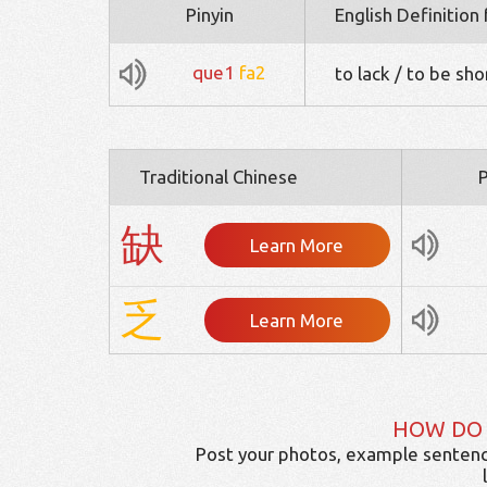
Pinyin
English Definition
que1
fa2
to lack / to be sho
Traditional Chinese
P
缺
Learn More
乏
Learn More
HOW DO
Post your photos, example sentenc