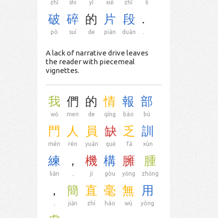
zhǐ
shì
yī
xiē
zhī
lí
破
碎
的
片
段
.
pò
suì
de
piàn
duàn
.
A lack of narrative drive leaves
the reader with piecemeal
vignettes.
我
們
的
情
報
部
wǒ
men
de
qíng
bào
bù
門
人
員
缺
乏
訓
mén
rén
yuán
quē
fá
xùn
練
，
機
構
臃
腫
liàn
，
jī
gòu
yōng
zhǒng
，
簡
直
毫
無
用
，
jiǎn
zhí
háo
wú
yòng