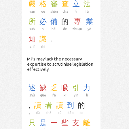
嚴
格
審
查
立
法
yán
gé
shěn
chá
lì
fǎ
所
必
備
的
專
業
suǒ
bì
bèi
de
zhuān
yè
知
識
.
zhī
shí
.
MPs may lack the necessary
expertise to scrutinise legislation
effectively.
述
缺
乏
吸
引
力
shù
quē
fá
xī
yǐn
lì
,
讀
者
讀
到
的
,
dú
zhě
dú
dào
de
只
是
一
些
支
離