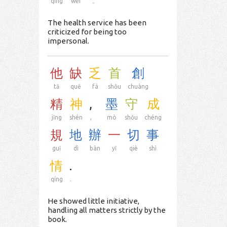
qíng
weì
。
The health service has been
criticized for being too
impersonal.
他
缺
乏
首
創
tā
quē
fá
shǒu
chuàng
精
神
,
墨
守
成
jīng
shén
,
mò
shǒu
chéng
規
地
辦
一
切
事
guī
dì
bàn
yī
qiè
shì
情
.
qíng
.
He showed little initiative,
handling all matters strictly by the
book.