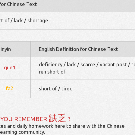
 for Chinese Text
rt of / lack / shortage
inyin
English Definition for Chinese Text
deficiency / lack / scarce / vacant post / t
que1
run short of
fa2
short of / tired
缺乏
 YOU REMEMBER
?
es and daily homework here to share with the Chinese
learning community.