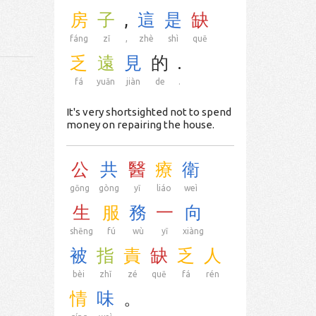
房
子
,
這
是
缺
fáng
zǐ
,
zhè
shì
quē
乏
遠
見
的
.
fá
yuǎn
jiàn
de
.
It's very shortsighted not to spend
money on repairing the house.
公
共
醫
療
衛
gōng
gòng
yī
liáo
weì
生
服
務
一
向
shēng
fú
wù
yī
xiàng
被
指
責
缺
乏
人
bèi
zhǐ
zé
quē
fá
rén
情
味
。