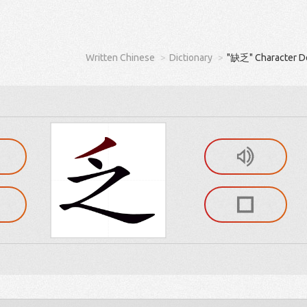
Written Chinese
Dictionary
"缺乏" Character De