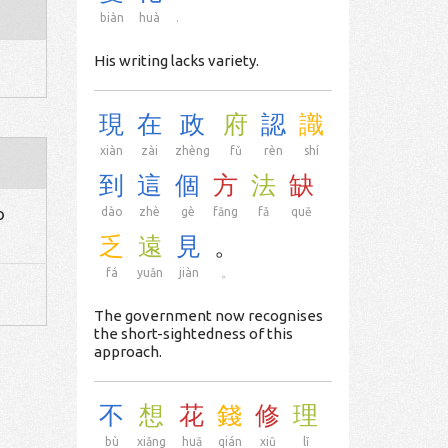
biàn
huà
.
His writing lacks variety.
現
在
政
府
認
識
xiàn
zài
zhèng
fǔ
rèn
shí
到
這
個
方
法
缺
o
dào
zhè
gè
fāng
fǎ
quē
乏
遠
見
。
fá
yuǎn
jiàn
。
The government now recognises
the short-sightedness of this
approach.
不
想
花
錢
修
理
bù
xiǎng
huā
qián
xiū
lǐ