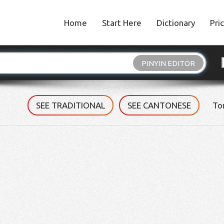
Home
Start Here
Dictionary
Pri
PINYIN EDITOR
SEE TRADITIONAL
SEE CANTONESE
To