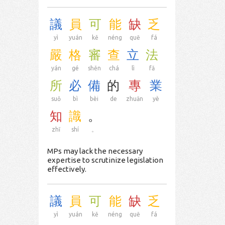
議
員
可
能
缺
乏
yì
yuán
kě
néng
quē
fá
嚴
格
審
查
立
法
yán
gé
shěn
chá
lì
fǎ
所
必
備
的
專
業
suǒ
bì
bèi
de
zhuān
yè
知
識
。
zhī
shí
。
MPs may lack the necessary
expertise to scrutinize legislation
effectively.
議
員
可
能
缺
乏
yì
yuán
kě
néng
quē
fá