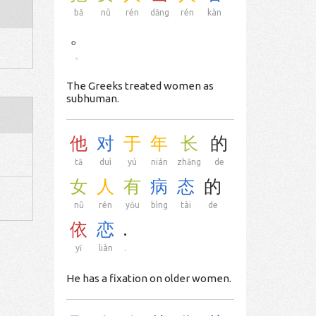
bǎ
nǚ
rén
dāng
rén
kàn
。
。
The Greeks treated women as
subhuman.
他
对
于
年
长
的
tā
duì
yú
nián
zhǎng
de
女
人
有
病
态
的
nǚ
rén
yǒu
bìng
tài
de
依
恋
.
yī
liàn
.
He has a fixation on older women.