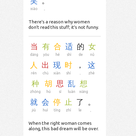
笑
。
xiào
。
There's a reason why women
don't read this stuff; it's not funny.
当
有
合
适
的
女
dāng
yǒu
hé
shì
de
nǚ
人
出
现
时
，
这
rén
chū
xiàn
shí
，
zhè
种
胡
思
乱
想
zhǒng
hú
sī
luàn
xiǎng
就
会
停
止
了
。
jiù
huì
tíng
zhǐ
le
。
When the right woman comes
along, this bad dream will be over.