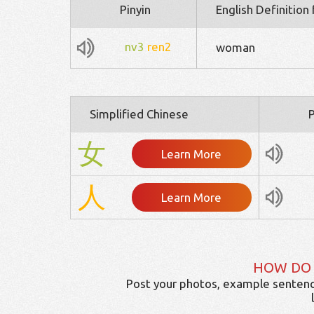
Pinyin
English Definition
nv3
ren2
woman
Simplified Chinese
P
女
Learn More
人
Learn More
HOW DO
Post your photos, example sentenc