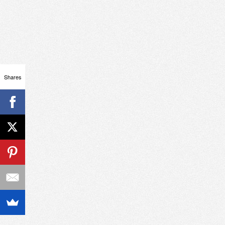
Shares