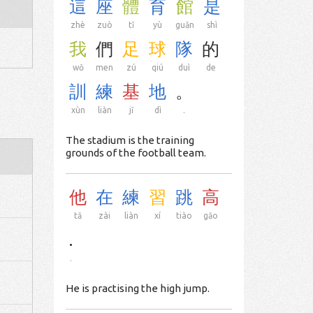
這
座
體
育
館
是
zhè
zuò
tǐ
yù
guǎn
shì
我
們
足
球
隊
的
wǒ
men
zú
qiú
duì
de
訓
練
基
地
。
xùn
liàn
jī
dì
.
The stadium is the training
grounds of the football team.
他
在
練
習
跳
高
tā
zài
liàn
xí
tiào
gāo
.
.
He is practising the high jump.