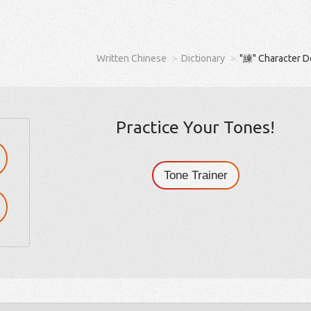
Written Chinese
Dictionary
"練" Character D
Practice Your Tones!
Tone Trainer