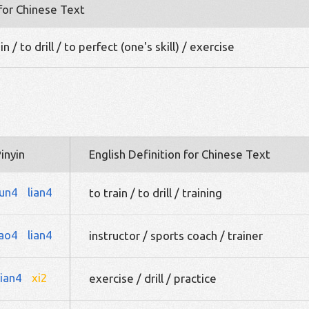
 for Chinese Text
in / to drill / to perfect (one's skill) / exercise
inyin
English Definition for Chinese Text
un4
lian4
to train / to drill / training
iao4
lian4
instructor / sports coach / trainer
lian4
xi2
exercise / drill / practice