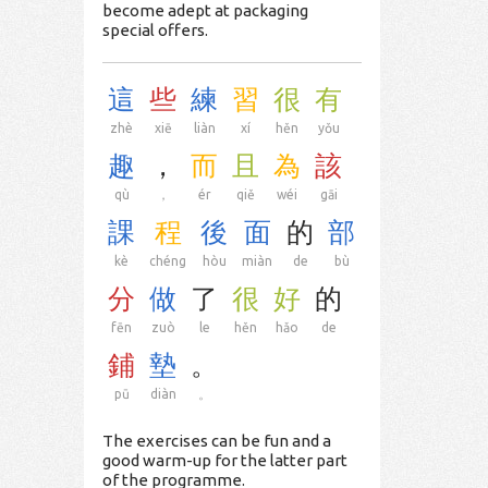
become adept at packaging
special offers.
這
些
練
習
很
有
zhè
xiē
liàn
xí
hěn
yǒu
趣
，
而
且
為
該
qù
，
ér
qiě
wéi
gāi
課
程
後
面
的
部
kè
chéng
hòu
miàn
de
bù
分
做
了
很
好
的
fēn
zuò
le
hěn
hǎo
de
鋪
墊
。
pū
diàn
。
The exercises can be fun and a
good warm-up for the latter part
of the programme.