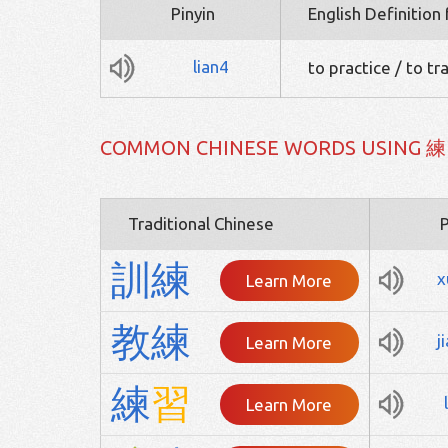
Pinyin
English Definition
lian4
to practice / to tra
COMMON CHINESE WORDS USING 練
Traditional Chinese
P
訓
練
x
Learn More
教
練
j
Learn More
練
習
Learn More