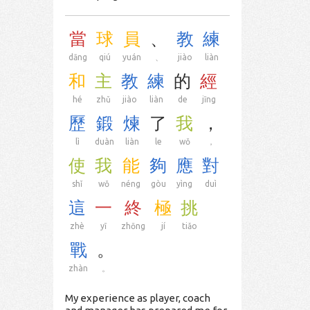
當
球
員
、
教
練
dāng
qiú
yuán
、
jiào
liàn
和
主
教
練
的
經
hé
zhǔ
jiào
liàn
de
jīng
歷
鍛
煉
了
我
，
lì
duàn
liàn
le
wǒ
，
使
我
能
夠
應
對
shǐ
wǒ
néng
gòu
yìng
duì
這
一
終
極
挑
zhè
yī
zhōng
jí
tiǎo
戰
。
zhàn
。
My experience as player, coach