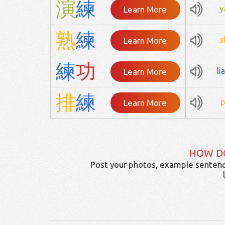
演
練
y
Learn More
熟
練
s
Learn More
練
功
li
Learn More
排
練
p
Learn More
HOW D
Post your photos, example sentenc