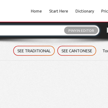
Home
Start Here
Dictionary
Pri
PINYIN EDITOR
SEE TRADITIONAL
SEE CANTONESE
To