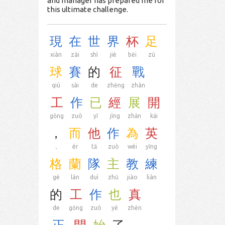
and manager has prepared me for
this ultimate challenge.
現
在
世
界
杯
足
xiàn
zài
shì
jiè
bēi
zú
球
賽
的
征
戰
qiú
sài
de
zhēng
zhàn
工
作
已
經
展
開
gōng
zuò
yǐ
jīng
zhǎn
kāi
，
而
他
作
為
英
，
ér
tā
zuò
wéi
yīng
格
蘭
隊
主
教
練
gé
lán
duì
zhǔ
jiào
liàn
的
工
作
也
真
de
gōng
zuò
yě
zhēn