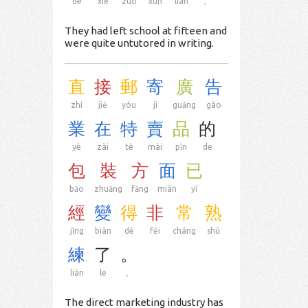
de
xiě
zuò
xùn
liàn
。
They had left school at fifteen and
were quite untutored in writing.
直
接
郵
寄
廣
告
zhí
jiē
yóu
jì
guǎng
gào
業
在
特
賣
品
的
yè
zài
tè
mài
pǐn
de
包
裝
方
面
已
bāo
zhuāng
fāng
miàn
yǐ
經
變
得
非
常
熟
jīng
biàn
dé
fēi
cháng
shú
練
了
。
liàn
le
。
The direct marketing industry has