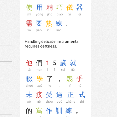
使
用
精
巧
儀
器
shǐ
yòng
jīng
qiǎo
yí
qì
需
要
熟
練
.
xū
yào
shú
liàn
.
Handling delicate instruments
requires deftness.
他
們
1
5
歲
就
tā
men
1
5
suì
jiù
輟
學
了
，
幾
乎
chuò
xué
le
，
jǐ
hū
未
接
受
過
正
式
wèi
jiē
shòu
guò
zhèng
shì
的
寫
作
訓
練
。