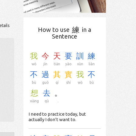
etails
練
How to use
in a
Sentence
我
今
天
要
訓
練
wǒ
jīn
tiān
yào
xùn
liàn
不
過
其
實
我
不
bù
guò
qí
shí
wǒ
bù
想
去
。
xiǎng
qù
.
I need to practice today, but
actually I don’t want to.