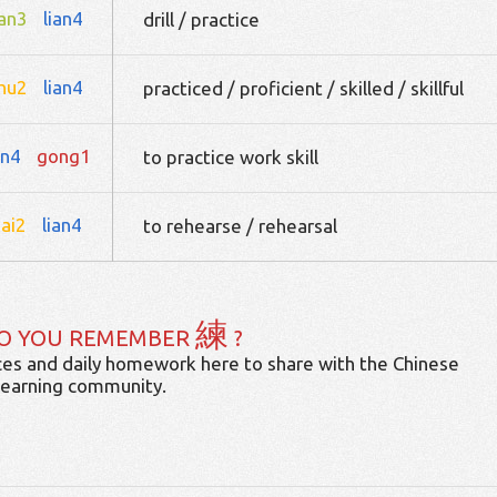
an3
lian4
drill / practice
hu2
lian4
practiced / proficient / skilled / skillful
an4
gong1
to practice work skill
ai2
lian4
to rehearse / rehearsal
練
O YOU REMEMBER
?
es and daily homework here to share with the Chinese
learning community.