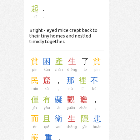
起
.
qǐ
.
Bright - eyed mice crept back to
their tiny homes and nestled
timidly together.
貧
困
產
生
了
貧
pín
kùn
chǎn
shēng
le
pín
民
窟
，
那
裡
不
mín
kū
，
nà
lǐ
bù
僅
有
礙
觀
瞻
，
jǐn
yǒu
ài
guān
zhān
，
而
且
衛
生
隱
患
ér
qiě
weì
shēng
yǐn
huàn
嚴
重
。