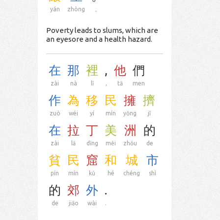
yán
zhòng
。
Poverty leads to slums, which are
an eyesore and a health hazard.
在
那
裡
,
他
們
zài
nà
lǐ
,
tā
men
作
為
移
民
擁
擠
zuò
wéi
yí
mín
yōng
jǐ
在
拉
丁
美
洲
的
zài
lā
dīng
měi
zhōu
de
貧
民
窟
和
城
市
pín
mín
kū
hé
chéng
shì
的
郊
外
.
de
jiāo
wài
.