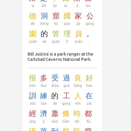
sī
shì
kǎ
ěr
sī
bā
德
洞
窟
國
家
公
dé
dòng
kū
guó
jiā
gōng
園
的
管
理
員
。
yuán
de
guǎn
lǐ
yuán
。
Bill Justice is a park ranger at the
Carlsbad Caverns National Park.
很
多
受
過
良
好
hěn
duō
shòu
guò
liáng
hǎo
訓
練
的
工
人
在
xùn
liàn
de
gōng
rén
zài
經
濟
蕭
條
時
都
jīng
jì
xiāo
tiáo
shí
dū