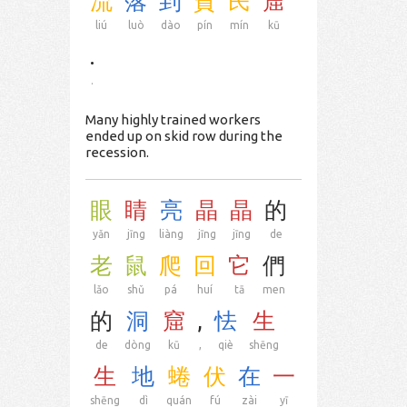
流
落
到
貧
民
窟
liú
luò
dào
pín
mín
kū
.
.
Many highly trained workers
ended up on skid row during the
recession.
眼
睛
亮
晶
晶
的
yǎn
jīng
liàng
jīng
jīng
de
老
鼠
爬
回
它
們
lǎo
shǔ
pá
huí
tā
men
的
洞
窟
,
怯
生
de
dòng
kū
,
qiè
shēng
生
地
蜷
伏
在
一
shēng
dì
quán
fú
zài
yī