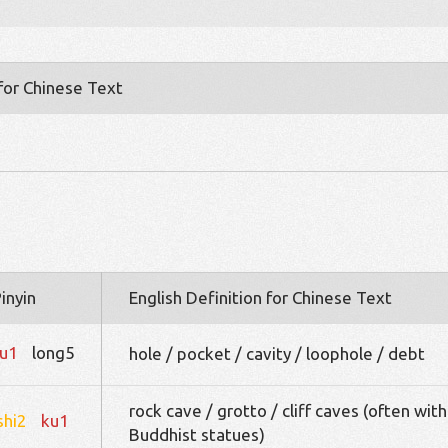
 for Chinese Text
inyin
English Definition for Chinese Text
u1
long5
hole / pocket / cavity / loophole / debt
rock cave / grotto / cliff caves (often with
shi2
ku1
Buddhist statues)