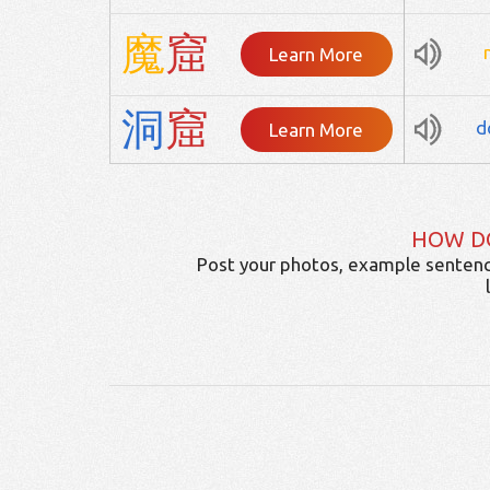
魔
窟
Learn More
洞
窟
d
Learn More
HOW D
Post your photos, example sentenc