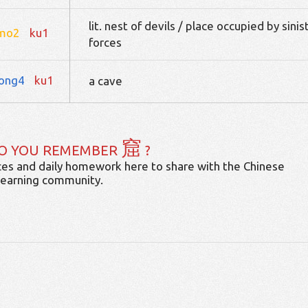
lit. nest of devils / place occupied by sinis
mo2
ku1
forces
ong4
ku1
a cave
窟
O YOU REMEMBER
?
es and daily homework here to share with the Chinese
learning community.