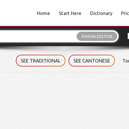
Home
Start Here
Dictionary
Pri
PINYIN EDITOR
SEE TRADITIONAL
SEE CANTONESE
To