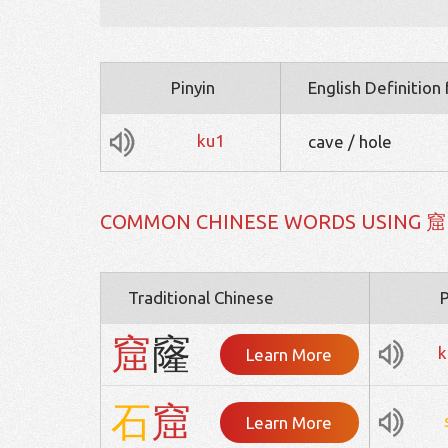
Pinyin
English Definition
ku1
cave / hole
COMMON CHINESE WORDS USING 窟
Traditional Chinese
P
窟
窿
k
Learn More
石
窟
Learn More