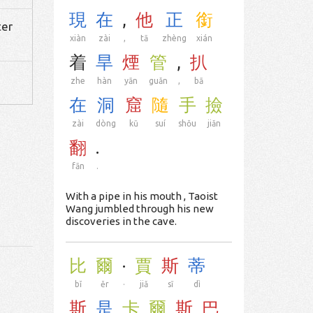
現
在
,
他
正
銜
ter
xiàn
zài
,
tā
zhèng
xián
着
旱
煙
管
,
扒
zhe
hàn
yān
guǎn
,
bā
在
洞
窟
隨
手
撿
zài
dòng
kū
suí
shǒu
jiǎn
翻
.
fān
.
With a pipe in his mouth , Taoist
Wang jumbled through his new
discoveries in the cave.
比
爾
·
賈
斯
蒂
bǐ
ěr
·
jiǎ
sī
dì
斯
是
卡
爾
斯
巴