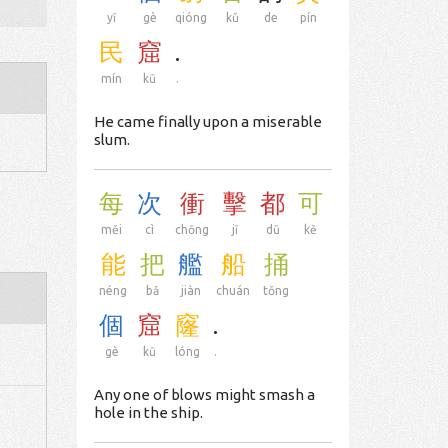
yī
gè
qióng
kǔ
de
pín
民
窟
.
mín
kū
.
He came finally upon a miserable
slum.
每
次
衝
擊
都
可
měi
cì
chōng
jī
dū
kě
能
把
艦
船
捅
néng
bǎ
jiàn
chuán
tǒng
個
窟
窿
.
gè
kū
lóng
.
Any one of blows might smash a
hole in the ship.