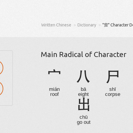
Written Chinese
Dictionary
"窟" Character D
Main Radical of Character
宀
八
尸
mián
bā
shī
roof
eight
corpse
出
chū
go out