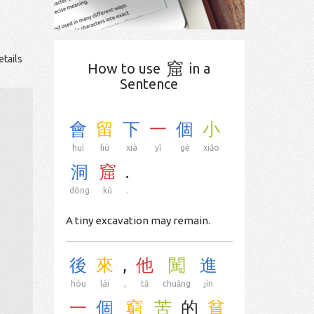
etails
窟
How to use
in a
Sentence
會
留
下
一
個
小
huì
liú
xià
yī
gè
xiǎo
洞
窟
.
dòng
kū
.
A tiny excavation may remain.
後
來
,
他
闖
進
hòu
lái
,
tā
chuǎng
jìn
一
個
窮
苦
的
貧