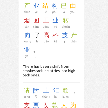
产
业
结
构
已
由
chǎn
yè
jié
gòu
yǐ
yóu
烟
囱
工
业
转
yān
cōng
gōng
yè
zhuǎn
向
了
高
科
技
产
xiàng
le
gāo
kē
jì
chǎn
业
。
yè
。
There has been a shift from
smokestack industries into high-
tech ones.
请
附
上
汇
款
，
qǐng
fù
shàng
huì
kuǎn
，
支
票
收
款
人
为