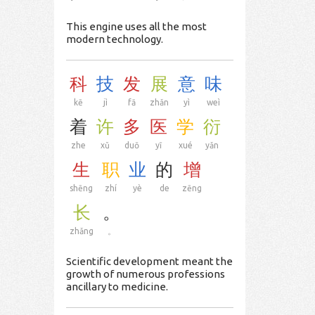
This engine uses all the most
modern technology.
科
技
发
展
意
味
kē
jì
fā
zhǎn
yì
weì
着
许
多
医
学
衍
zhe
xǔ
duō
yī
xué
yǎn
生
职
业
的
增
shēng
zhí
yè
de
zēng
长
。
zhǎng
。
Scientific development meant the
growth of numerous professions
ancillary to medicine.