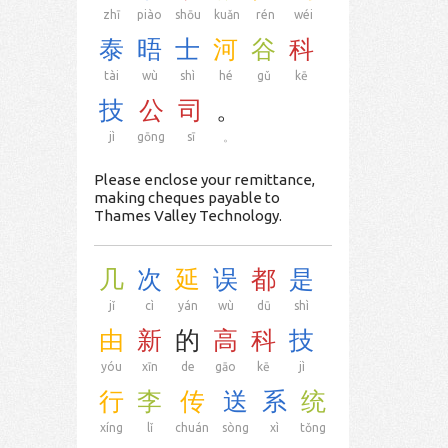
zhī
piào
shōu
kuǎn
rén
wéi
泰
晤
士
河
谷
科
tài
wù
shì
hé
gǔ
kē
技
公
司
。
jì
gōng
sī
。
Please enclose your remittance,
making cheques payable to
Thames Valley Technology.
几
次
延
误
都
是
jǐ
cì
yán
wù
dū
shì
由
新
的
高
科
技
yóu
xīn
de
gāo
kē
jì
行
李
传
送
系
统
xíng
lǐ
chuán
sòng
xì
tǒng