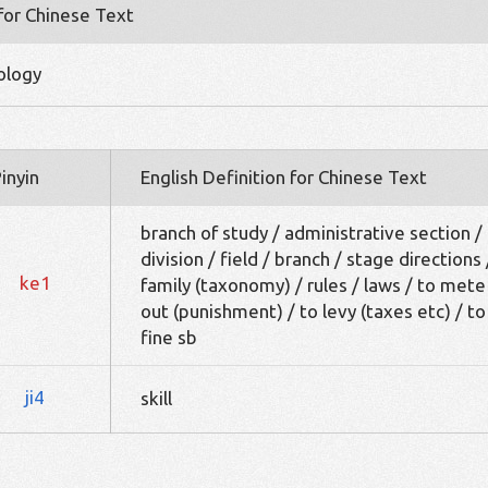
 for Chinese Text
ology
inyin
English Definition for Chinese Text
branch of study / administrative section /
division / field / branch / stage directions 
ke1
family (taxonomy) / rules / laws / to mete
out (punishment) / to levy (taxes etc) / to
fine sb
ji4
skill