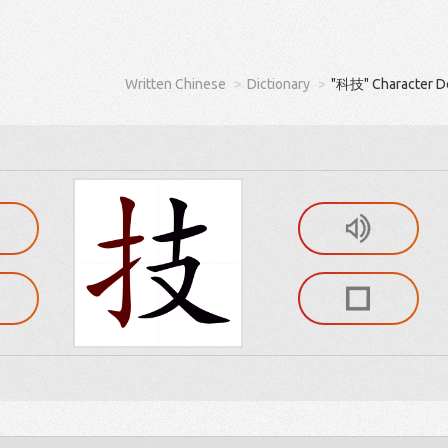
Written Chinese
Dictionary
"科技" Character De