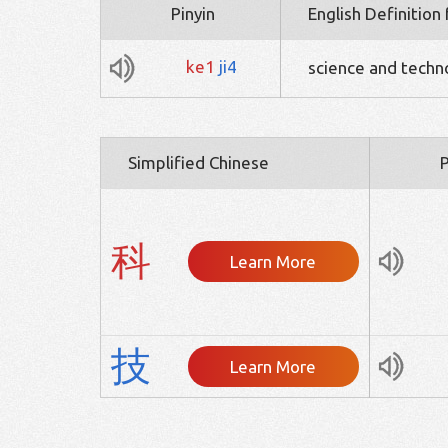
Pinyin
English Definition
ke1
ji4
science and techn
Simplified Chinese
P
科
Learn More
技
Learn More