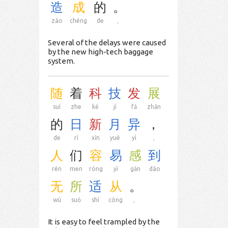
造
成
的
。
zào
chéng
de
。
Several of the delays were caused
by the new high-tech baggage
system.
随
着
科
技
发
展
suí
zhe
kē
jì
fā
zhǎn
的
日
新
月
异
，
de
rì
xīn
yuè
yì
，
人
们
容
易
感
到
rén
men
róng
yì
gǎn
dào
无
所
适
从
。
wú
suǒ
shì
cóng
。
It is easy to feel trampled by the