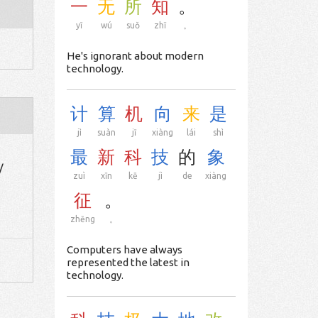
一
无
所
知
。
yī
wú
suǒ
zhī
。
He's ignorant about modern
technology.
计
算
机
向
来
是
jì
suàn
jī
xiàng
lái
shì
最
新
科
技
的
象
/
zuì
xīn
kē
jì
de
xiàng
征
。
zhēng
。
Computers have always
represented the latest in
technology.