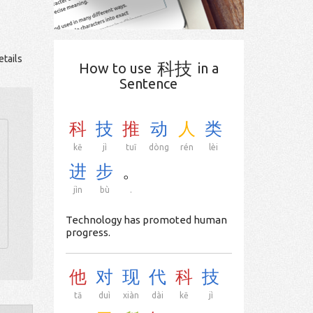
tails
科技
How to use
in a
Sentence
科
技
推
动
人
类
kē
jì
tuī
dòng
rén
lèi
进
步
。
jìn
bù
.
Technology has promoted human
progress.
他
对
现
代
科
技
tā
duì
xiàn
dài
kē
jì