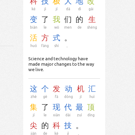
科
技
极
大
地
改
kē
jì
jí
dà
dì
gǎi
变
了
我
们
的
生
biàn
le
wǒ
men
de
shēng
活
方
式
。
huó
fāng
shì
。
Science and technology have
made major changes to the way
we live.
这
个
发
动
机
汇
zhè
gè
fā
dòng
jī
huì
集
了
现
代
最
顶
jí
le
xiàn
dài
zuì
dǐng
尖
的
科
技
。
jiān
de
kē
jì
。