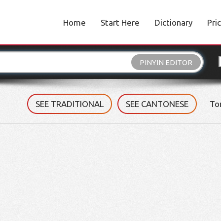
Home
Start Here
Dictionary
Pri
PINYIN EDITOR
SEE TRADITIONAL
SEE CANTONESE
To