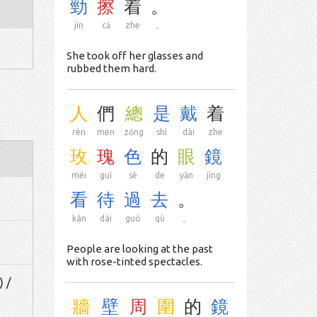
勁
擦
着
。
jìn
cā
zhe
。
She took off her glasses and
rubbed them hard.
人
們
總
是
戴
着
rén
men
zǒng
shì
dài
zhe
玫
瑰
色
的
眼
鏡
méi
guī
sè
de
yǎn
jìng
看
待
過
去
。
kàn
dài
guò
qù
。
People are looking at the past
with rose-tinted spectacles.
) /
牆
壁
周
圍
的
鏡