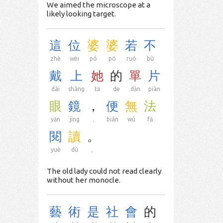
We aimed the microscope at a
likely looking target.
這
位
婆
婆
若
不
zhè
wèi
pó
pó
ruò
bù
戴
上
她
的
單
片
dài
shàng
tā
de
dān
piàn
眼
鏡
，
便
無
法
yǎn
jìng
，
biàn
wú
fǎ
閱
讀
。
yuè
dú
。
The old lady could not read clearly
without her monocle.
藝
術
是
社
會
的