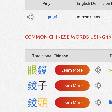
Pinyin
English Definition
jing4
mirror / lens
COMMON CHINESE WORDS USING 鏡
Traditional Chinese
P
眼
鏡
y
Learn More
鏡
子
Learn More
鏡
頭
j
Learn More