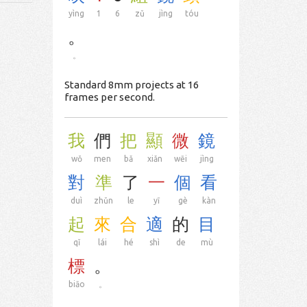
yìng
1
6
zǔ
jìng
tóu
。
。
Standard 8mm projects at 16
frames per second.
我
們
把
顯
微
鏡
wǒ
men
bǎ
xiǎn
wēi
jìng
對
準
了
一
個
看
duì
zhǔn
le
yī
gè
kàn
起
來
合
適
的
目
qǐ
lái
hé
shì
de
mù
標
。
biāo
。