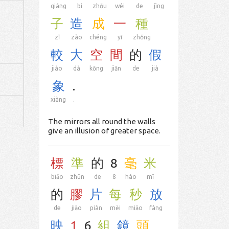
qiáng
bì
zhōu
wéi
de
jìng
子
造
成
一
種
zǐ
zào
chéng
yī
zhǒng
較
大
空
間
的
假
jiào
dà
kōng
jiān
de
jià
象
.
xiàng
.
The mirrors all round the walls
give an illusion of greater space.
標
準
的
8
毫
米
biāo
zhǔn
de
8
háo
mǐ
的
膠
片
每
秒
放
de
jiāo
piàn
měi
miǎo
fàng
映
1
6
組
鏡
頭