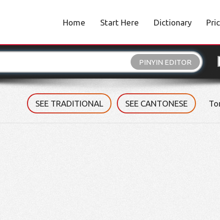
Home
Start Here
Dictionary
Pri
PINYIN EDITOR
SEE TRADITIONAL
SEE CANTONESE
To