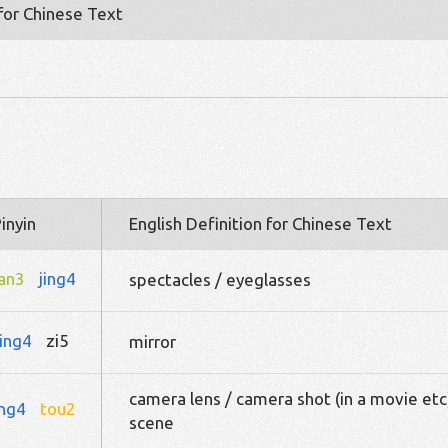
 for Chinese Text
inyin
English Definition for Chinese Text
an3
jing4
spectacles / eyeglasses
jing4
zi5
mirror
camera lens / camera shot (in a movie etc
ing4
tou2
scene