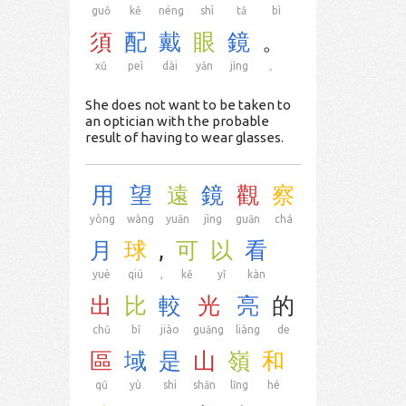
guǒ
kě
néng
shì
tā
bì
須
配
戴
眼
鏡
。
xū
peì
dài
yǎn
jìng
。
She does not want to be taken to
an optician with the probable
result of having to wear glasses.
用
望
遠
鏡
觀
察
yòng
wàng
yuǎn
jìng
guān
chá
月
球
,
可
以
看
yuè
qiú
,
kě
yǐ
kàn
出
比
較
光
亮
的
chū
bǐ
jiào
guāng
liàng
de
區
域
是
山
嶺
和
qū
yù
shì
shān
lǐng
hé