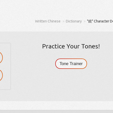
Written Chinese
Dictionary
"鏡" Character D
Practice Your Tones!
Tone Trainer