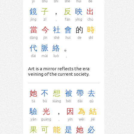
yì
shù
shì
shè
huì
de
鏡
子
，
反
映
出
jìng
zǐ
，
fǎn
yìng
chū
當
今
社
會
的
時
dāng
jīn
shè
huì
de
shí
代
脈
絡
。
dài
mài
luò
。
Art is a mirror reflects the era
veining of the current society.
她
不
想
被
帶
去
tā
bù
xiǎng
bèi
dài
qù
驗
光
，
因
為
結
yàn
guāng
，
yīn
wéi
jié
果
可
能
是
她
必