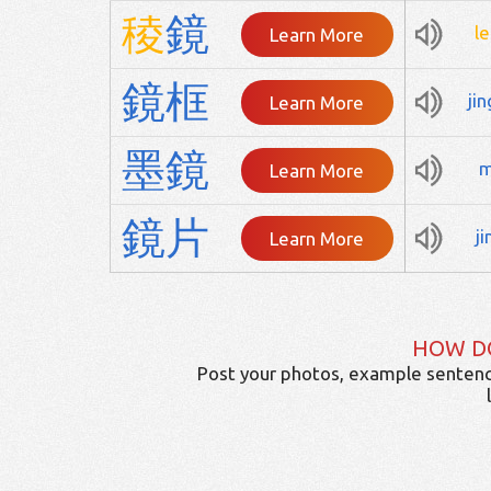
稜
鏡
l
Learn More
鏡
框
ji
Learn More
墨
鏡
Learn More
鏡
片
j
Learn More
HOW D
Post your photos, example sentenc