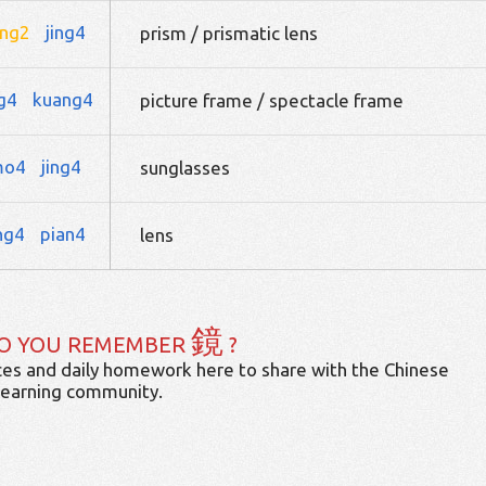
eng2
jing4
prism / prismatic lens
ng4
kuang4
picture frame / spectacle frame
mo4
jing4
sunglasses
ing4
pian4
lens
鏡
O YOU REMEMBER
?
es and daily homework here to share with the Chinese
learning community.