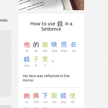
etails
鏡
How to use
in a
Sentence
他
的
臉
映
照
在
tā
de
liǎn
yìng
zhào
zài
鏡
子
里
。
jìng
zǐ
lǐ
。
His face was reflected in the
mirror.
她
摘
下
眼
鏡
使
tā
zhāi
xià
yǎn
jìng
shǐ