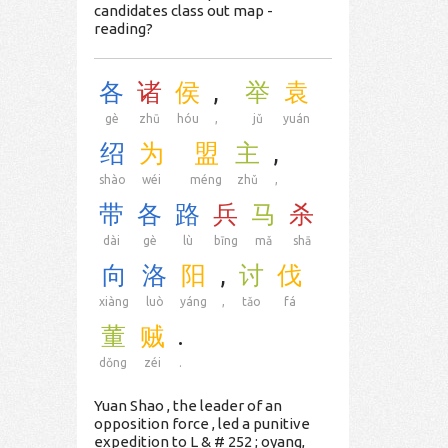
candidates class out map -
reading?
各
诸
侯
,
举
袁
gè
zhū
hóu
,
jǔ
yuán
绍
为
盟
主
,
shào
wéi
méng
zhǔ
,
带
各
路
兵
马
杀
dài
gè
lù
bīng
mǎ
shā
向
洛
阳
,
讨
伐
xiàng
luò
yáng
,
tǎo
fá
董
贼
.
dǒng
zéi
.
Yuan Shao , the leader of an
opposition force , led a punitive
expedition to L & # 252 ; oyang,