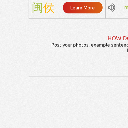
闽
侯
m
Learn More
HOW D
Post your photos, example sentenc