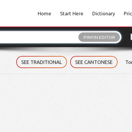
Home
Start Here
Dictionary
Pri
PINYIN EDITOR
SEE TRADITIONAL
SEE CANTONESE
To