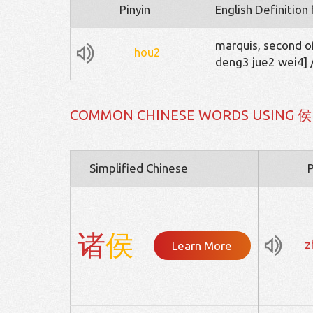
Pinyin
English Definition
marquis, second o
hou2
deng3 jue2 wei4] /
COMMON CHINESE WORDS USING 侯
Simplified Chinese
P
诸
侯
z
Learn More