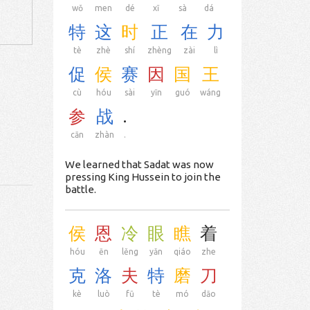
wǒ
men
dé
xī
sà
dá
特
这
时
正
在
力
tè
zhè
shí
zhèng
zài
lì
促
侯
赛
因
国
王
cù
hóu
sài
yīn
guó
wáng
参
战
.
cān
zhàn
.
We learned that Sadat was now
pressing King Hussein to join the
battle.
侯
恩
冷
眼
瞧
着
hóu
ēn
lěng
yǎn
qiáo
zhe
克
洛
夫
特
磨
刀
kè
luò
fū
tè
mó
dāo