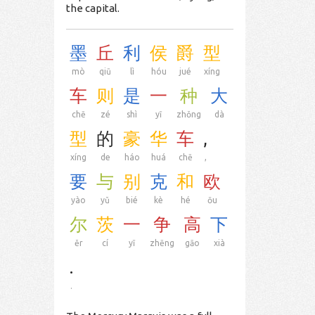
the capital.
墨
丘
利
侯
爵
型
mò
qiū
lì
hóu
jué
xíng
车
则
是
一
种
大
chē
zé
shì
yī
zhǒng
dà
型
的
豪
华
车
,
xíng
de
háo
huá
chē
,
要
与
别
克
和
欧
yào
yǔ
bié
kè
hé
ōu
尔
茨
一
争
高
下
ěr
cí
yī
zhēng
gāo
xià
.
.