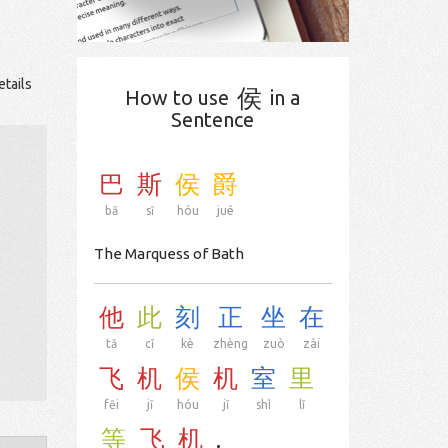
etails
侯
How to use
in a
Sentence
巴
斯
侯
爵
bā
sī
hóu
jué
The Marquess of Bath
他
此
刻
正
坐
在
tā
cǐ
kè
zhèng
zuò
zài
飞
机
侯
机
室
里
fēi
jī
hóu
jī
shì
lǐ
等
飞
机
.