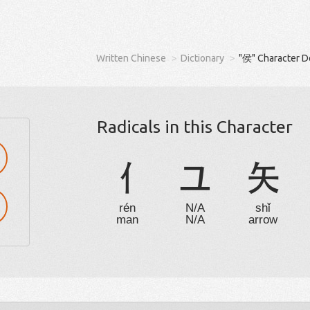
Written Chinese
Dictionary
"侯" Character D
Radicals in this Character
亻
ユ
矢
rén
N/A
shǐ
man
N/A
arrow