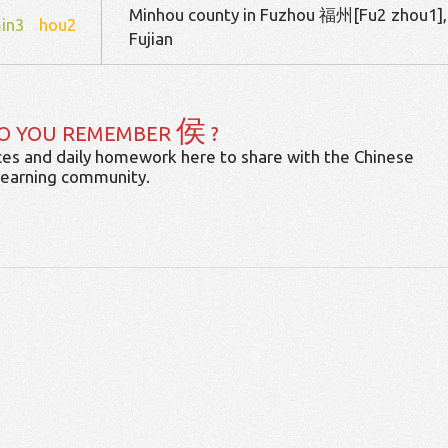
Minhou county in Fuzhou 福州[Fu2 zhou1],
in3
hou2
Fujian
侯
O YOU REMEMBER
?
es and daily homework here to share with the Chinese
learning community.