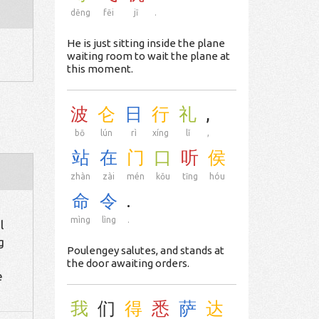
děng
fēi
jī
.
He is just sitting inside the plane
waiting room to wait the plane at
this moment.
波
仑
日
行
礼
,
bō
lún
rì
xíng
lǐ
,
站
在
门
口
听
侯
zhàn
zài
mén
kǒu
tīng
hóu
命
令
.
mìng
lìng
.
l
g
Poulengey salutes, and stands at
the door awaiting orders.
e
我
们
得
悉
萨
达