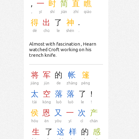
,
一
时
简
直
瞧
,
yī
shí
jiǎn
zhí
qiáo
得
出
了
神
.
dé
chū
le
shén
.
Almost with fascination , Hearn
watched Croft working on his
trench knife.
将
军
的
帐
篷
jiāng
jūn
de
zhàng
péng
太
空
落
落
了
!
tài
kōng
luò
luò
le
!
侯
恩
又
一
次
产
hóu
ēn
yòu
yī
cì
chǎn
生
了
这
样
的
感