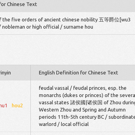
 for Chinese Text
f the five orders of ancient chinese nobility 五等爵位[wu3
 nobleman or high official / surname hou
inyin
English Definition for Chinese Text
feudal vassal / feudal princes, esp. the
monarchs (dukes or princes) of the severa
vassal states 諸侯國|诸侯国 of Zhou durin
hu1
hou2
Western Zhou and Spring and Autumn
periods 11th-5th century BC / subordinat
warlord / local official