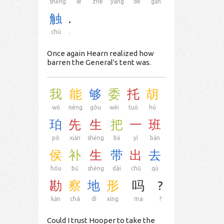
shēng
le
zhè
yàng
de
gǎn
触
.
chù
.
Once again Hearn realized how
barren the General's tent was.
我
能
够
委
托
胡
wǒ
néng
gòu
wěi
tuō
hú
珀
先
生
把
一
班
pò
xiān
shēng
bǎ
yī
bān
侯
补
生
带
出
去
hóu
bǔ
shēng
dài
chū
qù
勘
察
地
形
吗
?
kān
chá
dì
xíng
ma
?
Could I trust Hooper to take the