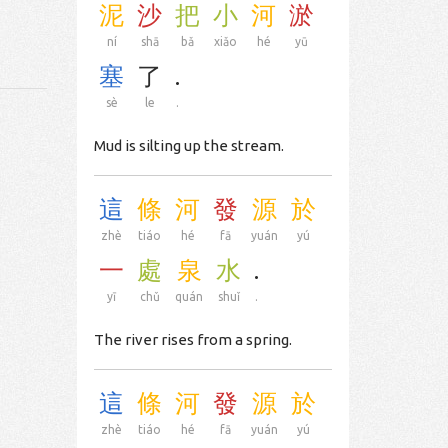
泥
沙
把
小
河
淤
ní
shā
bǎ
xiǎo
hé
yū
塞
了
.
sè
le
.
Mud is silting up the stream.
這
條
河
發
源
於
zhè
tiáo
hé
fā
yuán
yú
一
處
泉
水
.
yī
chǔ
quán
shuǐ
.
The river rises from a spring.
這
條
河
發
源
於
zhè
tiáo
hé
fā
yuán
yú