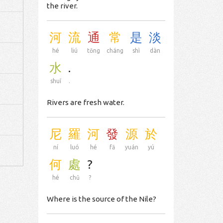
the river.
河
流
通
常
是
淡
hé
liú
tōng
cháng
shì
dàn
水
.
shuǐ
.
Rivers are fresh water.
尼
羅
河
發
源
於
ní
luó
hé
fā
yuán
yú
何
處
?
hé
chǔ
?
Where is the source of the Nile?