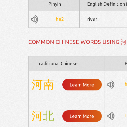
Pinyin
English Definition
he2
river
COMMON CHINESE WORDS USING 河
Traditional Chinese
P
河
南
Learn More
河
北
Learn More