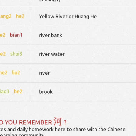
uang2
he2
Yellow River or Huang He
e2
bian1
river bank
he2
shui3
river water
he2
liu2
river
iao3
he2
brook
河
O YOU REMEMBER
?
es and daily homework here to share with the Chinese
learning community.