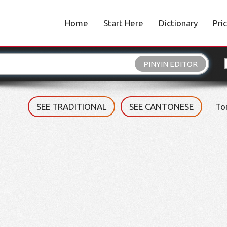
Home
Start Here
Dictionary
Pri
PINYIN EDITOR
SEE TRADITIONAL
SEE CANTONESE
To