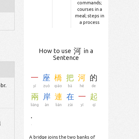
commands;
courses in a
meal; steps in
a process
河
How to use
in a
Sentence
一
座
橋
把
河
的
br.
yī
zuò
qiáo
bǎ
hé
de
兩
岸
連
在
一
起
liǎng
àn
lián
zài
yī
qǐ
.
l
.
A bridge joins the two banks of