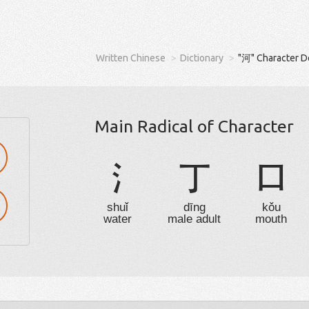
Written Chinese
Dictionary
"河" Character D
Main Radical of Character
氵
丁
口
shuǐ
dīng
kǒu
water
male adult
mouth