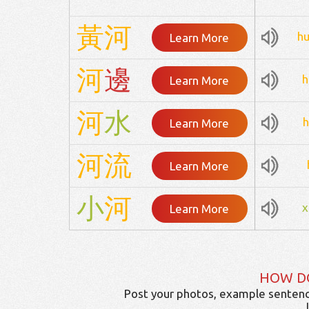
黃
河
h
Learn More
河
邊
h
Learn More
河
水
Learn More
河
流
Learn More
小
河
x
Learn More
HOW D
Post your photos, example sentenc