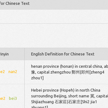
 for Chinese Text
inyin
English Definition for Chinese Text
henan province (honan) in central china, ab
he2
nan2
豫, capital zhengzhou 鄭州|郑州[zheng4
zhou1]
Hebei province (Hopeh) in north China
surrounding Beijing, short name 冀, capita
he2
bei3
Shijiazhuang 石家莊|石家庄[Shi2 jia1
zhuang1]