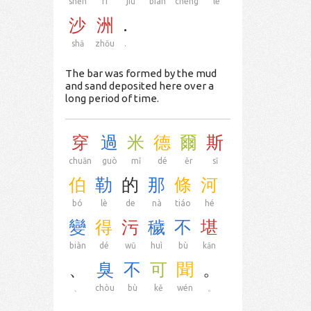
shēn
rì
jiǔ
biàn
chéng
le
沙
洲
.
shā
zhōu
.
The bar was formed by the mud
and sand deposited here over a
long period of time.
穿
過
米
德
爾
斯
chuān
guò
mǐ
dé
ěr
sī
伯
勒
的
那
條
河
bó
lè
de
nà
tiáo
hé
變
得
污
穢
不
堪
biàn
dé
wū
huì
bù
kān
、
臭
不
可
聞
。
、
chòu
bù
kě
wén
。