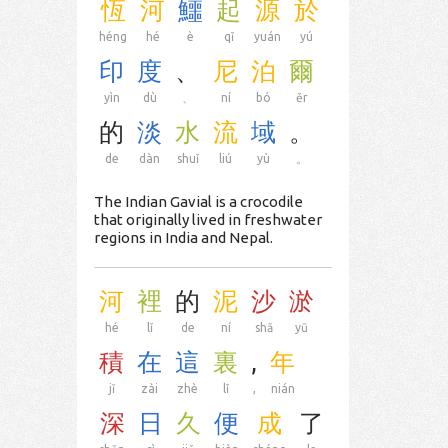
恆
河
鱷
起
源
於
héng
hé
è
qǐ
yuán
yú
印
度
、
尼
泊
爾
yìn
dù
、
ní
bó
ěr
的
淡
水
流
域
。
de
dàn
shuǐ
liú
yù
。
The Indian Gavial is a crocodile
that originally lived in freshwater
regions in India and Nepal.
河
裡
的
泥
沙
淤
hé
lǐ
de
ní
shā
yū
積
在
這
裏
,
年
jī
zài
zhè
lǐ
,
nián
深
日
久
便
成
了