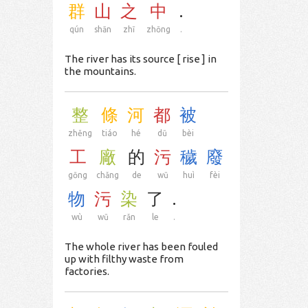
群
山
之
中
.
qún
shān
zhī
zhōng
.
The river has its source [ rise ] in
the mountains.
整
條
河
都
被
zhěng
tiáo
hé
dū
bèi
工
廠
的
污
穢
廢
gōng
chǎng
de
wū
huì
fèi
物
污
染
了
.
wù
wū
rǎn
le
.
The whole river has been fouled
up with filthy waste from
factories.