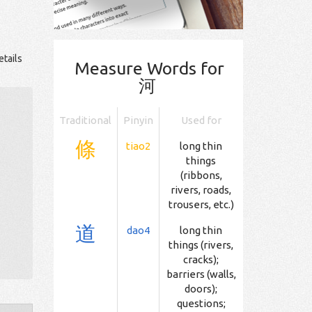
etails
Measure Words for
河
Traditional
Pinyin
Used for
條
tiao2
long thin
things
(ribbons,
rivers, roads,
trousers, etc.)
道
dao4
long thin
things (rivers,
cracks);
barriers (walls,
doors);
questions;