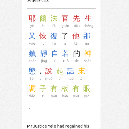
耶
爾
法
官
先
生
yē
ěr
fǎ
guān
xiān
shēng
又
恢
復
了
他
那
yòu
huī
fù
le
tā
nà
鎮
靜
自
若
的
神
zhèn
jìng
zì
ruò
de
shén
態
,
說
起
話
來
tài
,
shuō
qǐ
huà
lái
調
子
有
板
有
眼
tiáo
zǐ
yǒu
bǎn
yǒu
yǎn
.
.
Mr Justice Yale had regained his