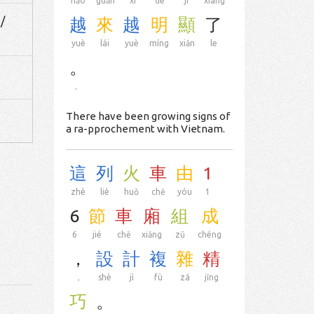
hǎo
guān
xì
de
jì
xiàng
 /
越
來
越
明
顯
了
yuè
lái
yuè
míng
xiǎn
le
。
。
There have been growing signs of
a ra-pprochement with Vietnam.
這
列
火
車
由
1
zhè
liè
huǒ
chē
yóu
1
6
節
車
廂
組
成
6
jié
chē
xiāng
zǔ
chéng
，
設
計
複
雜
精
，
shè
jì
fù
zá
jīng
巧
。