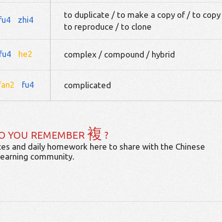
to duplicate / to make a copy of / to copy
fu4
zhi4
to reproduce / to clone
fu4
he2
complex / compound / hybrid
fan2
fu4
complicated
複
O YOU REMEMBER
?
es and daily homework here to share with the Chinese
learning community.