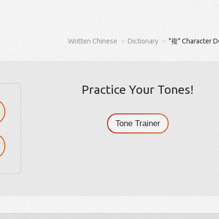
Written Chinese
Dictionary
"複" Character D
Practice Your Tones!
Tone Trainer