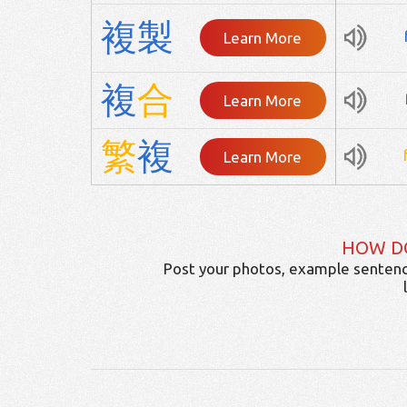
複
製
Learn More
複
合
Learn More
繁
複
Learn More
HOW D
Post your photos, example sentenc