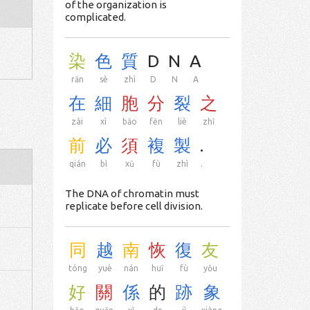
of the organization is
complicated.
染
色
質
D
N
A
rǎn
sè
zhì
D
N
A
在
細
胞
分
裂
之
zài
xì
bāo
fēn
liè
zhī
前
必
須
複
製
.
qián
bì
xū
fù
zhì
.
The DNA of chromatin must
replicate before cell division.
同
越
南
恢
復
友
tóng
yuè
nán
huī
fù
yǒu
好
關
係
的
跡
象