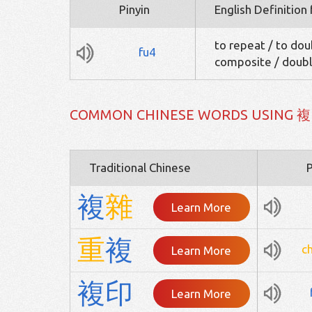
Pinyin
English Definition
to repeat / to dou
fu4
composite / double
COMMON CHINESE WORDS USING 複
Traditional Chinese
P
複
雜
Learn More
重
複
c
Learn More
複
印
Learn More