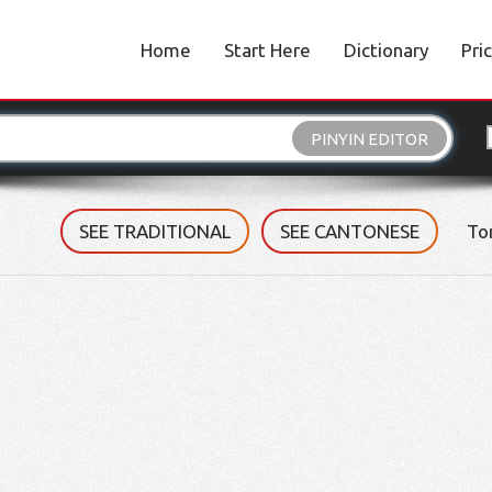
Home
Start Here
Dictionary
Pri
PINYIN EDITOR
SEE TRADITIONAL
SEE CANTONESE
To