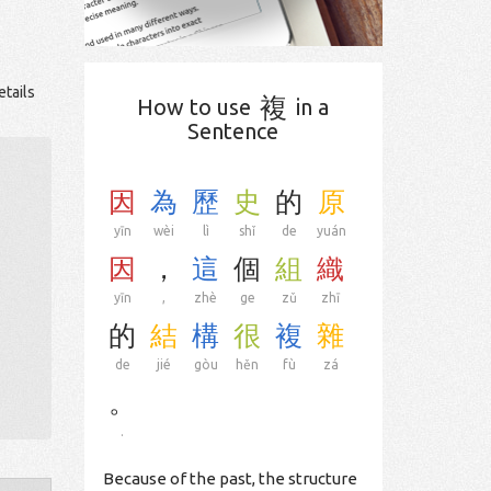
etails
複
How to use
in a
Sentence
因
為
歷
史
的
原
yīn
wèi
lì
shǐ
de
yuán
因
，
這
個
組
織
yīn
,
zhè
ge
zǔ
zhī
的
結
構
很
複
雜
de
jié
gòu
hěn
fù
zá
。
.
Because of the past, the structure