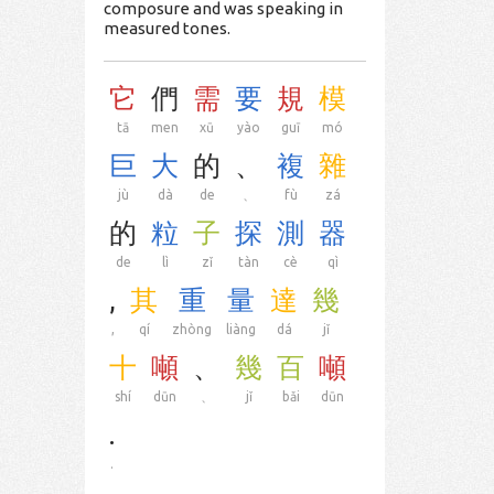
composure and was speaking in
measured tones.
它
們
需
要
規
模
tā
men
xū
yào
guī
mó
巨
大
的
、
複
雜
jù
dà
de
、
fù
zá
的
粒
子
探
測
器
de
lì
zǐ
tàn
cè
qì
,
其
重
量
達
幾
,
qí
zhòng
liàng
dá
jǐ
十
噸
、
幾
百
噸
shí
dūn
、
jǐ
bǎi
dūn
.
.