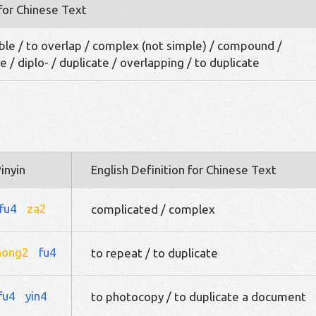
 for Chinese Text
ble / to overlap / complex (not simple) / compound /
 / diplo- / duplicate / overlapping / to duplicate
inyin
English Definition for Chinese Text
fu4
za2
complicated / complex
hong2
fu4
to repeat / to duplicate
fu4
yin4
to photocopy / to duplicate a document