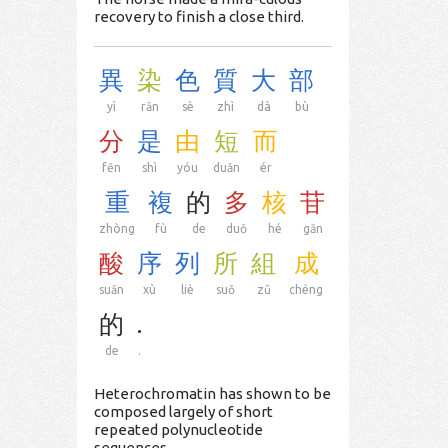
recovery to finish a close third.
異
染
色
質
大
部
yì
rǎn
sè
zhì
dà
bù
分
是
由
短
而
fēn
shì
yóu
duǎn
ér
重
複
的
多
核
苷
zhòng
fù
de
duō
hé
gān
酸
序
列
所
組
成
suān
xù
liè
suǒ
zǔ
chéng
的
.
de
.
Heterochromatin has shown to be
composed largely of short
repeated polynucleotide
sequences.