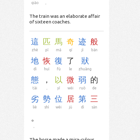
qiǎo
。
The train was an elaborate affair
of sixteen coaches.
這
匹
馬
奇
迹
般
zhè
pǐ
mǎ
qí
jì
bān
地
恢
復
了
狀
dì
huī
fù
le
zhuàng
態
，
以
微
弱
的
tài
，
yǐ
wēi
ruò
de
劣
勢
位
居
第
三
liè
shì
wèi
jū
dì
sān
。
。
The horse made a mira-culous