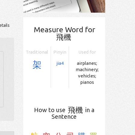
tails
Measure Word for
飛機
Traditional
Pinyin
Used for
架
jia4
airplanes;
machinery;
vehicles;
pianos
飛機
How to use
in a
Sentence