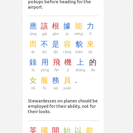
pickups before heading for the
airport.
應
該
根
據
能
力
yìng
gāi
gēn
jù
néng
lì
而
不
是
容
貌
來
ér
bù
shì
róng
mào
lái
錄
用
飛
機
上
的
lù
yòng
fēi
jī
shàng
de
女
服
務
員
.
nǚ
fú
wù
yuán
.
Stewardesses on planes should be
employed for their ability, not for
their looks.
英
國
開
始
以
前