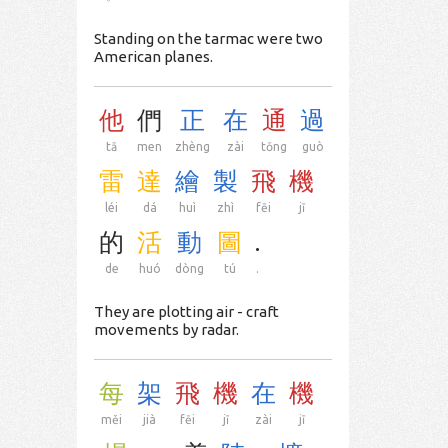
Standing on the tarmac were two
American planes.
他
們
正
在
通
過
tā
men
zhèng
zài
tōng
guò
雷
達
繪
製
飛
機
léi
dá
huì
zhì
fēi
jī
的
活
動
圖
.
de
huó
dòng
tú
.
They are plotting air - craft
movements by radar.
每
架
飛
機
在
機
měi
jià
fēi
jī
zài
jī