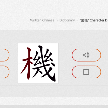
Written Chinese
Dictionary
"飛機" Character De