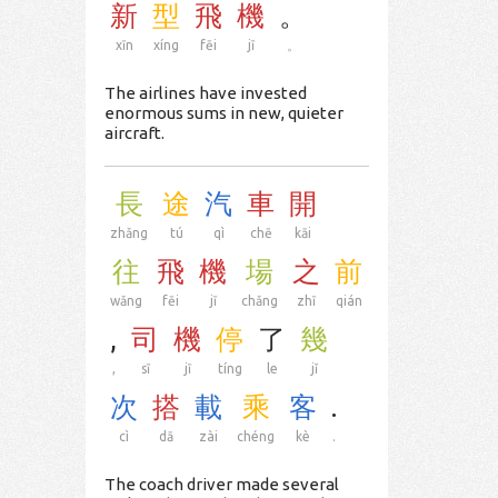
新
型
飛
機
。
xīn
xíng
fēi
jī
。
The airlines have invested
enormous sums in new, quieter
aircraft.
長
途
汽
車
開
zhǎng
tú
qì
chē
kāi
往
飛
機
場
之
前
wǎng
fēi
jī
chǎng
zhī
qián
,
司
機
停
了
幾
,
sī
jī
tíng
le
jǐ
次
搭
載
乘
客
.
cì
dā
zài
chéng
kè
.
The coach driver made several