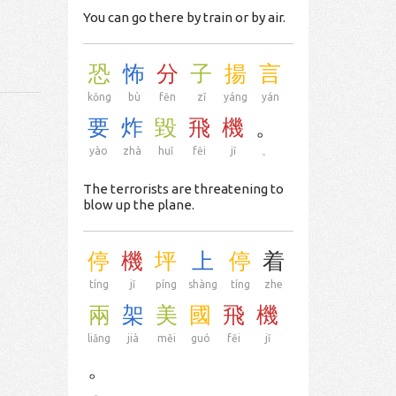
You can go there by train or by air.
恐
怖
分
子
揚
言
kǒng
bù
fēn
zǐ
yáng
yán
要
炸
毀
飛
機
。
yào
zhà
huǐ
fēi
jī
。
The terrorists are threatening to
blow up the plane.
停
機
坪
上
停
着
tíng
jī
píng
shàng
tíng
zhe
兩
架
美
國
飛
機
liǎng
jià
měi
guó
fēi
jī
。
。