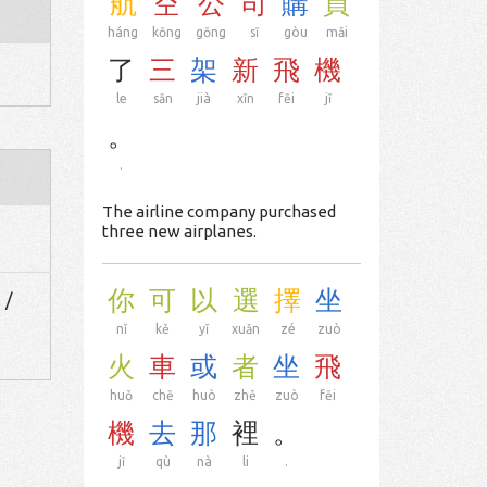
航
空
公
司
購
買
háng
kōng
gōng
sī
gòu
mǎi
了
三
架
新
飛
機
le
sān
jià
xīn
fēi
jī
。
.
The airline company purchased
three new airplanes.
你
可
以
選
擇
坐
 /
nǐ
kě
yǐ
xuǎn
zé
zuò
火
車
或
者
坐
飛
huǒ
chē
huò
zhě
zuò
fēi
機
去
那
裡
。
jī
qù
nà
li
.