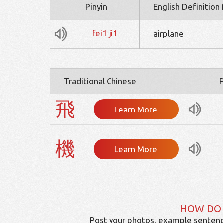
Pinyin
English Definition
fei1
ji1
airplane
Traditional Chinese
P
飛
Learn More
機
Learn More
HOW DO
Post your photos, example sentenc