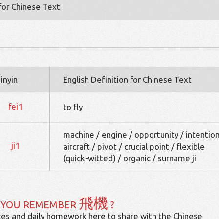
 for Chinese Text
inyin
English Definition for Chinese Text
fei1
to fly
machine / engine / opportunity / intention
ji1
aircraft / pivot / crucial point / flexible
(quick-witted) / organic / surname ji
飛機
 YOU REMEMBER
?
es and daily homework here to share with the Chinese