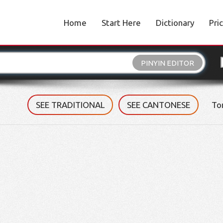
Home
Start Here
Dictionary
Pri
PINYIN EDITOR
SEE TRADITIONAL
SEE CANTONESE
To