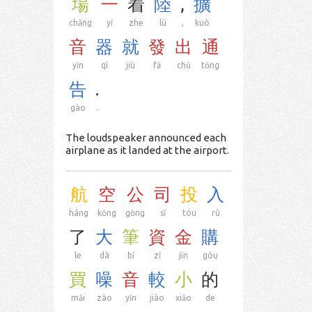
場
一
着
陸
,
擴
chǎng
yī
zhe
lù
,
kuò
音
器
就
發
出
通
yīn
qì
jiù
fā
chū
tōng
告
.
gào
.
The loudspeaker announced each
airplane as it landed at the airport.
航
空
公
司
投
入
háng
kōng
gōng
sī
tóu
rù
了
大
筆
資
金
購
le
dà
bǐ
zī
jīn
gòu
買
噪
音
較
小
的
mǎi
zào
yīn
jiào
xiǎo
de