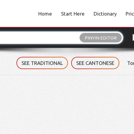
Home
Start Here
Dictionary
Pri
PINYIN EDITOR
SEE TRADITIONAL
SEE CANTONESE
To