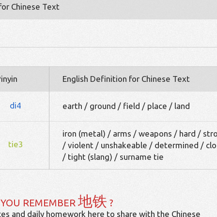
 for Chinese Text
inyin
English Definition for Chinese Text
di4
earth / ground / field / place / land
iron (metal) / arms / weapons / hard / str
tie3
/ violent / unshakeable / determined / cl
/ tight (slang) / surname tie
地铁
 YOU REMEMBER
?
es and daily homework here to share with the Chinese