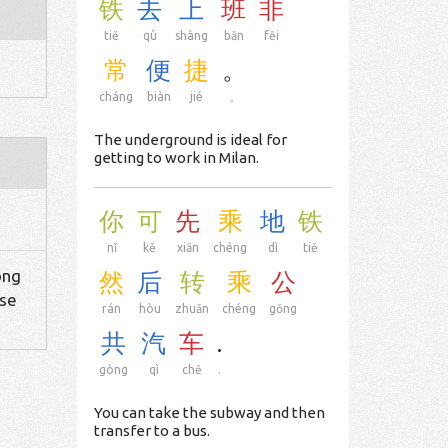
铁
去
上
班
非
tiě
qù
shàng
bān
fēi
常
便
捷
。
cháng
biàn
jié
。
The underground is ideal for
getting to work in Milan.
你
可
先
乘
地
铁
nǐ
kě
xiān
chéng
dì
tiě
ong
然
后
转
乘
公
ose
rán
hòu
zhuǎn
chéng
gōng
共
汽
车
.
gòng
qì
chē
.
You can take the subway and then
transfer to a bus.