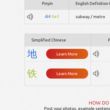
Pinyin
English Definition
di4
tie3
subway / metro
Simplified Chinese
P
地
Learn More
铁
Learn More
HOW DO
Post your photos, example sentenc