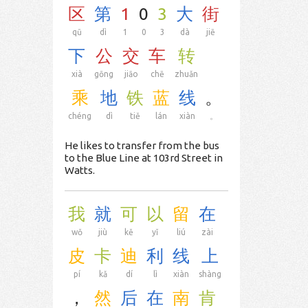
区
第
1
0
3
大
街
qū
dì
1
0
3
dà
jiē
下
公
交
车
转
xià
gōng
jiāo
chē
zhuǎn
乘
地
铁
蓝
线
。
chéng
dì
tiě
lán
xiàn
。
He likes to transfer from the bus
to the Blue Line at 103rd Street in
Watts.
我
就
可
以
留
在
wǒ
jiù
kě
yǐ
liú
zài
皮
卡
迪
利
线
上
pí
kǎ
dí
lì
xiàn
shàng
，
然
后
在
南
肯