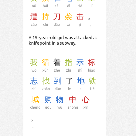
nǚ
hái
zài
dì
tiě
lǐ
遭
持
刀
袭
击
。
zāo
chí
dāo
xí
jī
。
A 15-year-old girl was attacked at
knifepoint in a subway.
我
循
着
指
示
标
wǒ
xún
zhe
zhǐ
shì
biāo
志
找
到
了
地
铁
zhì
zhǎo
dào
le
dì
tiě
城
购
物
中
心
chéng
gòu
wù
zhōng
xīn
。
。