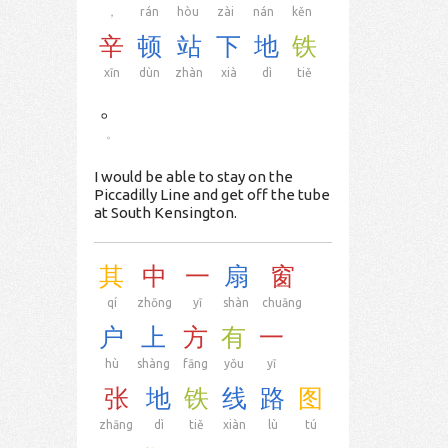
，
rán
hòu
zài
nán
kěn
辛
顿
站
下
地
铁
xīn
dùn
zhàn
xià
dì
tiě
。
。
I would be able to stay on the
Piccadilly Line and get off the tube
at South Kensington.
其
中
一
扇
窗
qí
zhōng
yī
shàn
chuāng
户
上
方
有
一
hù
shàng
fāng
yǒu
yī
张
地
铁
线
路
图
zhāng
dì
tiě
xiàn
lù
tú