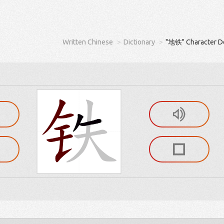
Written Chinese
Dictionary
"地铁" Character De