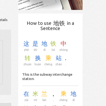
tails
地铁
How to use
in a
Sentence
这
是
地
铁
中
zhè
shì
dì
tiě
zhōng
转
换
乘
站
.
zhuǎn
huàn
chéng
zhàn
.
This is the subway interchange
station.
在
米
兰
，
乘
地
zài
mǐ
lán
，
chéng
dì