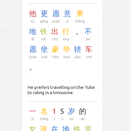
他
更
愿
意
乘
tā
gèng
yuàn
yì
chéng
地
铁
出
行
，
不
dì
tiě
chū
xíng
，
bù
愿
坐
豪
华
轿
车
yuàn
zuò
háo
huá
jiào
chē
。
。
He prefers travelling on the Tube
to riding in a limousine.
一
名
1
5
岁
的
yī
míng
1
5
suì
de
女
孩
在
地
铁
里