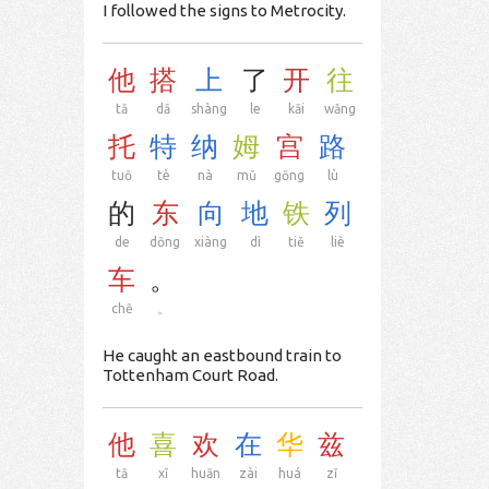
I followed the signs to Metrocity.
他
搭
上
了
开
往
tā
dā
shàng
le
kāi
wǎng
托
特
纳
姆
宫
路
tuō
tè
nà
mǔ
gōng
lù
的
东
向
地
铁
列
de
dōng
xiàng
dì
tiě
liè
车
。
chē
。
He caught an eastbound train to
Tottenham Court Road.
他
喜
欢
在
华
兹
tā
xǐ
huān
zài
huá
zī