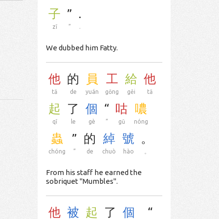
子
”
.
zǐ
”
.
We dubbed him Fatty.
他
的
員
工
給
他
tā
de
yuán
gōng
gěi
tā
起
了
個
“
咕
噥
qǐ
le
gè
“
gū
nóng
蟲
”
的
綽
號
。
chóng
”
de
chuò
hào
。
From his staff he earned the
sobriquet "Mumbles".
他
被
起
了
個
“