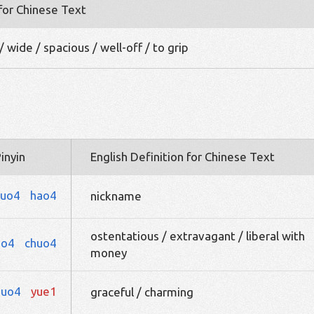
 for Chinese Text
 wide / spacious / well-off / to grip
inyin
English Definition for Chinese Text
huo4
hao4
nickname
ostentatious / extravagant / liberal with
uo4
chuo4
money
huo4
yue1
graceful / charming