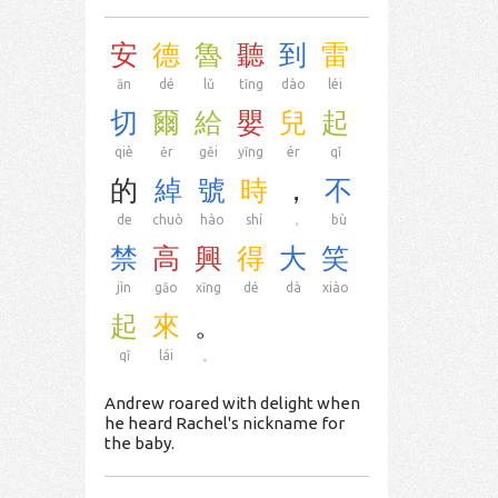
安
德
魯
聽
到
雷
ān
dé
lǔ
tīng
dào
léi
切
爾
給
嬰
兒
起
qiè
ěr
gěi
yīng
ér
qǐ
的
綽
號
時
，
不
de
chuò
hào
shí
，
bù
禁
高
興
得
大
笑
jìn
gāo
xīng
dé
dà
xiào
起
來
。
qǐ
lái
。
Andrew roared with delight when
he heard Rachel's nickname for
the baby.