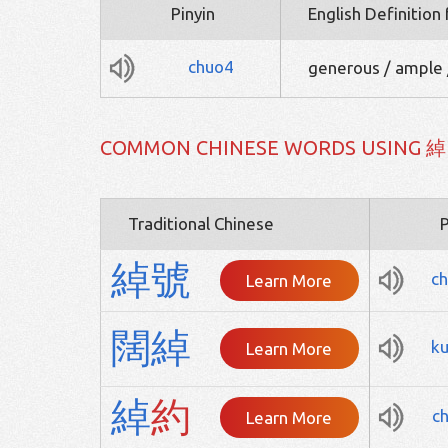
Pinyin
English Definition
chuo4
generous / ample /
COMMON CHINESE WORDS USING 綽
Traditional Chinese
P
綽
號
c
Learn More
闊
綽
k
Learn More
綽
約
c
Learn More