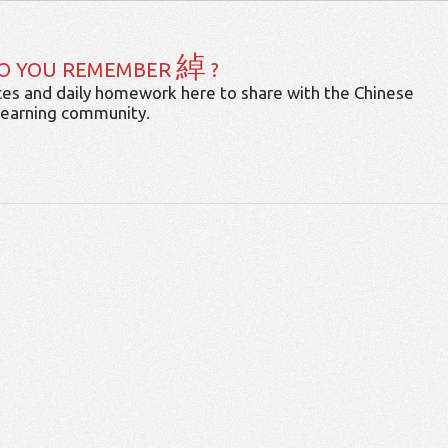
綽
O YOU REMEMBER
?
es and daily homework here to share with the Chinese
learning community.