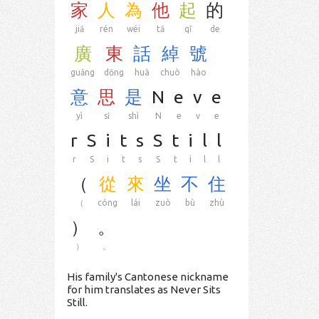
家
人
為
他
起
的
jiā
rén
wéi
tā
qǐ
de
廣
東
話
綽
號
guǎng
dōng
huà
chuò
hào
意
思
是
N
e
v
e
yì
sī
shì
N
e
v
e
r
S
i
t
s
S
t
i
l
l
r
S
i
t
s
S
t
i
l
l
（
從
來
坐
不
住
（
cóng
lái
zuò
bù
zhù
）
。
）
。
His family's Cantonese nickname
for him translates as Never Sits
Still.