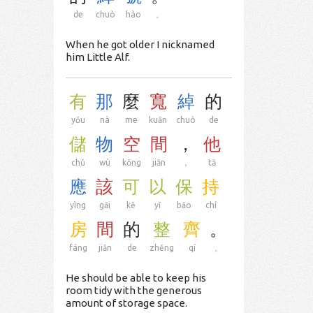
de
chuò
hào
。
When he got older I nicknamed
him Little Alf.
有
那
麼
寬
綽
的
yǒu
nà
me
kuān
chuò
de
儲
物
空
間
，
他
chǔ
wù
kōng
jiān
，
tā
應
該
可
以
保
持
yìng
gāi
kě
yǐ
bǎo
chí
房
間
的
整
齊
。
fáng
jiān
de
zhěng
qí
。
He should be able to keep his
room tidy with the generous
amount of storage space.