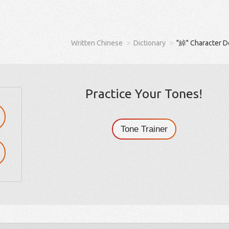
Written Chinese
Dictionary
"綽" Character D
Practice Your Tones!
Tone Trainer