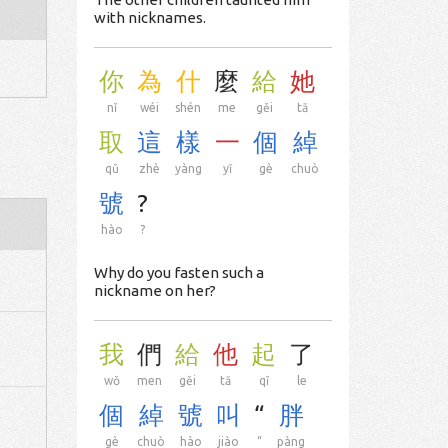
with nicknames.
你
為
什
麼
給
她
nǐ
wéi
shén
me
gěi
tā
取
這
樣
一
個
綽
qǔ
zhè
yàng
yī
gè
chuò
號
?
hào
?
Why do you fasten such a
nickname on her?
我
們
給
他
起
了
wǒ
men
gěi
tā
qǐ
le
個
綽
號
叫
“
胖
gè
chuò
hào
jiào
“
pàng