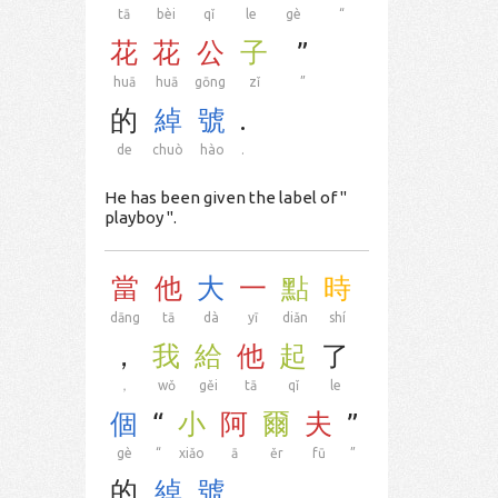
tā
bèi
qǐ
le
gè
“
花
花
公
子
”
huā
huā
gōng
zǐ
”
的
綽
號
.
de
chuò
hào
.
He has been given the label of "
playboy ".
當
他
大
一
點
時
dāng
tā
dà
yī
diǎn
shí
，
我
給
他
起
了
，
wǒ
gěi
tā
qǐ
le
個
“
小
阿
爾
夫
”
gè
“
xiǎo
ā
ěr
fū
”
的
綽
號
。