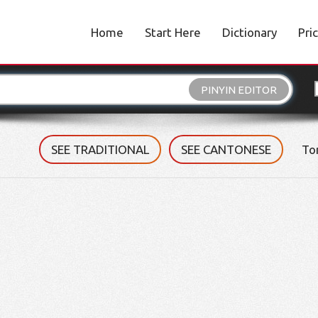
Home
Start Here
Dictionary
Pri
PINYIN EDITOR
SEE TRADITIONAL
SEE CANTONESE
To