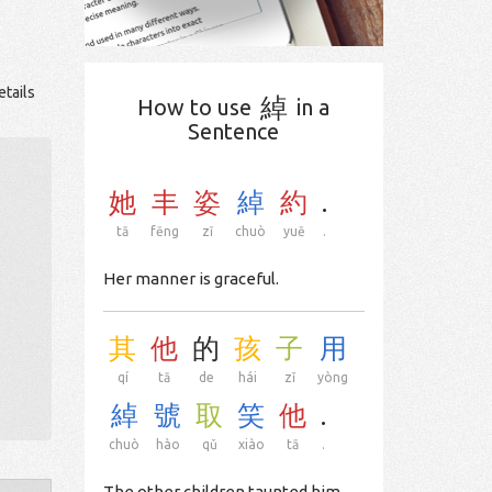
etails
綽
How to use
in a
Sentence
她
丰
姿
綽
約
.
tā
fēng
zī
chuò
yuē
.
Her manner is graceful.
其
他
的
孩
子
用
qí
tā
de
hái
zǐ
yòng
綽
號
取
笑
他
.
chuò
hào
qǔ
xiào
tā
.
The other children taunted him